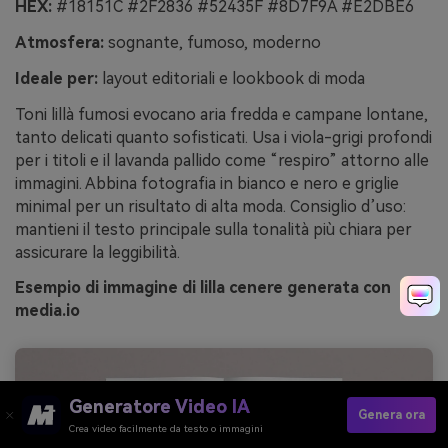
HEX:
#18151C #2F2836 #52435F #8D7F9A #E2DBE6
Atmosfera:
sognante, fumoso, moderno
Ideale per:
layout editoriali e lookbook di moda
Toni lillà fumosi evocano aria fredda e campane lontane,
tanto delicati quanto sofisticati. Usa i viola-grigi profondi
per i titoli e il lavanda pallido come “respiro” attorno alle
immagini. Abbina fotografia in bianco e nero e griglie
minimal per un risultato di alta moda. Consiglio d’uso:
mantieni il testo principale sulla tonalità più chiara per
assicurare la leggibilità.
Esempio di immagine di lilla cenere generata con
media.io
Generatore Video IA
Genera ora
Crea video facilmente da testo o immagini