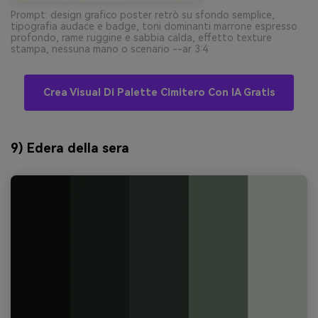
Prompt: design grafico poster retrò su sfondo semplice,
tipografia audace e badge, toni dominanti marrone espresso
profondo, rame ruggine e sabbia calda, effetto texture
stampa, nessuna mano o scenario --ar 3:4
Crea Visual Di Palette Cimitero Con IA Gratis
9) Edera della sera