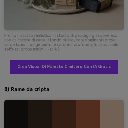
Prompt: scatto realistico in studio di packaging sapone eco
con etichetta di carta, sfondo pulito, toni dominanti grigio-
verde licheni, beige pietra e carbone profondo, luce naturale
soffusa, props minimi --ar 4:3
Crea Visual Di Palette Cimitero Con IA Gratis
8) Rame da cripta