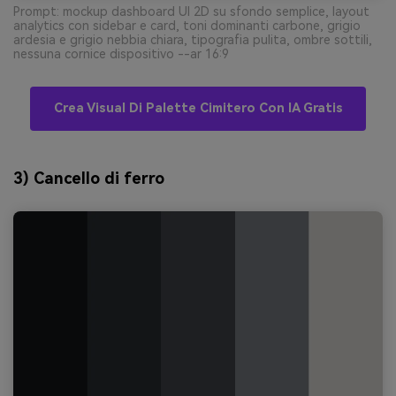
Prompt: mockup dashboard UI 2D su sfondo semplice, layout
analytics con sidebar e card, toni dominanti carbone, grigio
ardesia e grigio nebbia chiara, tipografia pulita, ombre sottili,
nessuna cornice dispositivo --ar 16:9
Crea Visual Di Palette Cimitero Con IA Gratis
3) Cancello di ferro