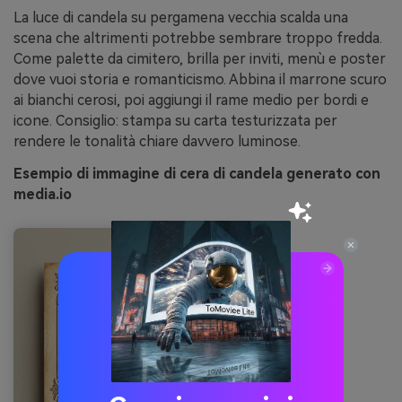
La luce di candela su pergamena vecchia scalda una
scena che altrimenti potrebbe sembrare troppo fredda.
Come palette da cimitero, brilla per inviti, menù e poster
dove vuoi storia e romanticismo. Abbina il marrone scuro
ai bianchi cerosi, poi aggiungi il rame medio per bordi e
icone. Consiglio: stampa su carta testurizzata per
rendere le tonalità chiare davvero luminose.
Esempio di immagine di cera di candela generato con
media.io