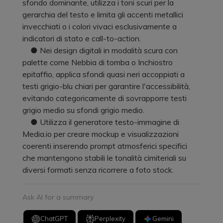
sfondo dominante, utilizza i toni scuri per la
gerarchia del testo e limita gli accenti metallici
invecchiati o i colori vivaci esclusivamente a
indicatori di stato e call-to-action.
● Nei design digitali in modalità scura con
palette come Nebbia di tomba o Inchiostro
epitaffio, applica sfondi quasi neri accoppiati a
testi grigio-blu chiari per garantire l'accessibilità,
evitando categoricamente di sovrapporre testi
grigio medio su sfondi grigio medio.
● Utilizza il generatore testo-immagine di
Media.io per creare mockup e visualizzazioni
coerenti inserendo prompt atmosferici specifici
che mantengono stabili le tonalità cimiteriali su
diversi formati senza ricorrere a foto stock.
Ask AI for a summary
ChatGPT
Perplexity
Gemini