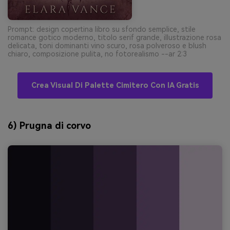
Prompt: design copertina libro su sfondo semplice, stile
romance gotico moderno, titolo serif grande, illustrazione rosa
delicata, toni dominanti vino scuro, rosa polveroso e blush
chiaro, composizione pulita, no fotorealismo --ar 2:3
Crea Visual Di Palette Cimitero Con IA Gratis
6) Prugna di corvo