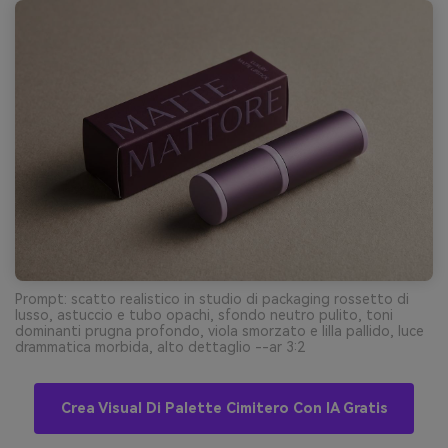
Prompt: scatto realistico in studio di packaging rossetto di
lusso, astuccio e tubo opachi, sfondo neutro pulito, toni
dominanti prugna profondo, viola smorzato e lilla pallido, luce
drammatica morbida, alto dettaglio --ar 3:2
Crea Visual Di Palette Cimitero Con IA Gratis