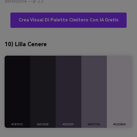
definizione --ar 2:3
Crea Visual Di Palette Cimitero Con IA Gratis
10) Lilla Cenere