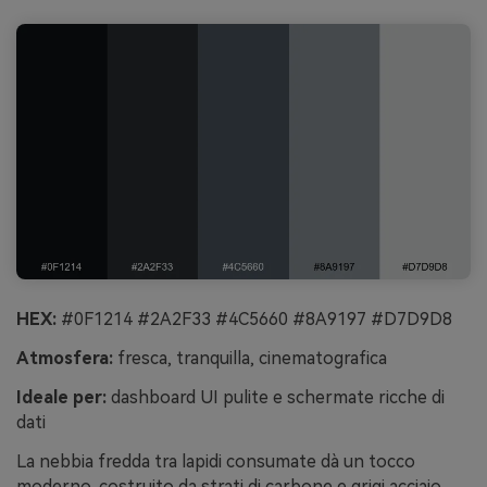
HEX:
#0F1214 #2A2F33 #4C5660 #8A9197 #D7D9D8
Atmosfera:
fresca, tranquilla, cinematografica
Ideale per:
dashboard UI pulite e schermate ricche di
dati
La nebbia fredda tra lapidi consumate dà un tocco
moderno, costruito da strati di carbone e grigi acciaio.