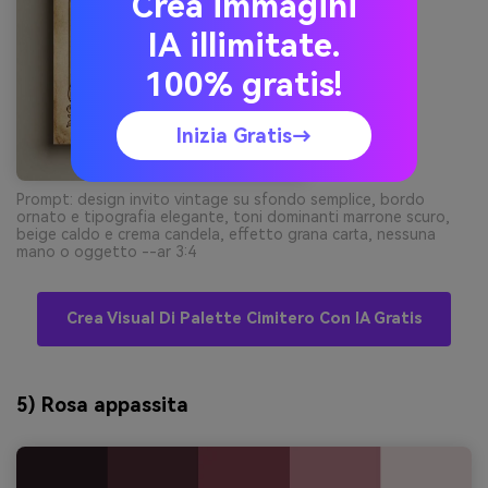
Crea immagini
IA illimitate.
100% gratis!
Inizia Gratis→
Prompt: design invito vintage su sfondo semplice, bordo
ornato e tipografia elegante, toni dominanti marrone scuro,
beige caldo e crema candela, effetto grana carta, nessuna
mano o oggetto --ar 3:4
Crea Visual Di Palette Cimitero Con IA Gratis
5) Rosa appassita