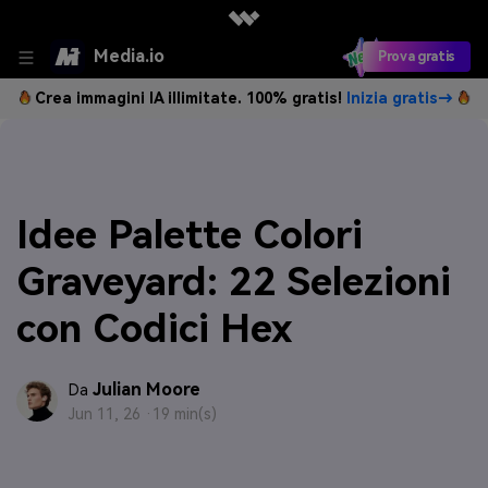
Media.io
Prova gratis
Crea immagini IA illimitate. 100% gratis!
Inizia gratis→
Idee Palette Colori
Graveyard: 22 Selezioni
con Codici Hex
Julian Moore
Da
Jun 11, 26 ·
19 min(s)