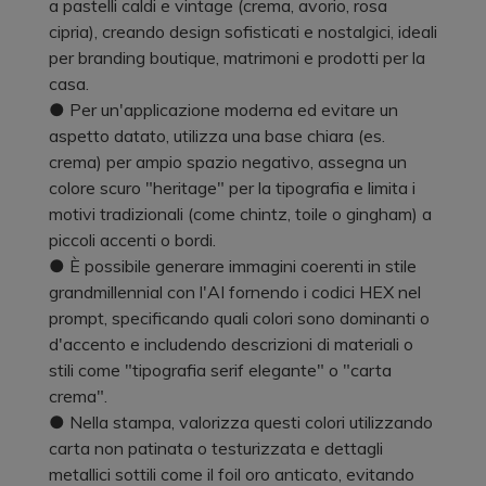
a pastelli caldi e vintage (crema, avorio, rosa
cipria), creando design sofisticati e nostalgici, ideali
per branding boutique, matrimoni e prodotti per la
casa.
● Per un'applicazione moderna ed evitare un
aspetto datato, utilizza una base chiara (es.
crema) per ampio spazio negativo, assegna un
colore scuro "heritage" per la tipografia e limita i
motivi tradizionali (come chintz, toile o gingham) a
piccoli accenti o bordi.
● È possibile generare immagini coerenti in stile
grandmillennial con l'AI fornendo i codici HEX nel
prompt, specificando quali colori sono dominanti o
d'accento e includendo descrizioni di materiali o
stili come "tipografia serif elegante" o "carta
crema".
● Nella stampa, valorizza questi colori utilizzando
carta non patinata o testurizzata e dettagli
metallici sottili come il foil oro anticato, evitando