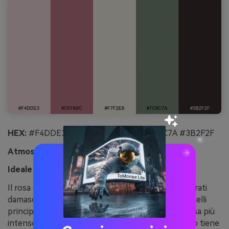
HEX:
#F4DDE3 #C07A8C #F7F2E8 #7C8C7A #3B2F2F
Atmosfera:
morbido, elegante, tradizionale
Ideale per:
UI per sito di matrimonio romantico
Il rosa cipria e la crema calda ricordano carta da parati
damascata e nastri di seta. Usa la crema per i pannelli
principali, il rosa per le divisioni delle sezioni e il rosa più
intenso per bottoni e link chiave. L’oliva attenuato tiene