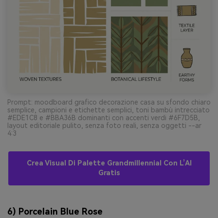
Prompt: moodboard grafico decorazione casa su sfondo chiaro
semplice, campioni e etichette semplici, toni bambù intrecciato
#EDE1C8 e #BBA36B dominanti con accenti verdi #6F7D5B,
layout editoriale pulito, senza foto reali, senza oggetti --ar
4:3
Crea Visual Di Palette Grandmillennial Con L’AI
Gratis
6) Porcelain Blue Rose