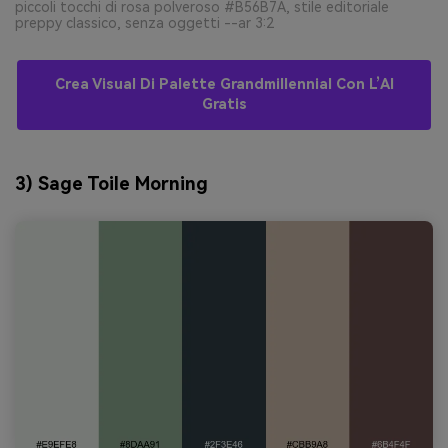
piccoli tocchi di rosa polveroso #B56B7A, stile editoriale
preppy classico, senza oggetti --ar 3:2
Crea Visual Di Palette Grandmillennial Con L’AI
Gratis
3) Sage Toile Morning