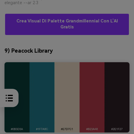
elegante --ar 2:3
Crea Visual Di Palette Grandmillennial Con L’AI
Gratis
9) Peacock Library