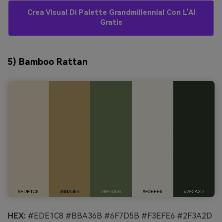
Crea Visual Di Palette Grandmillennial Con L’AI
Gratis
5) Bamboo Rattan
HEX:
#EDE1C8 #BBA36B #6F7D5B #F3EFE6 #2F3A2D