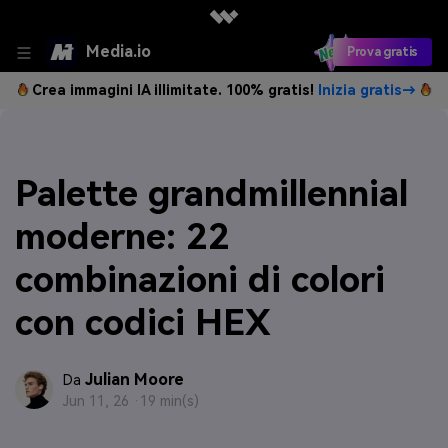
Media.io
Prova gratis
Crea immagini IA illimitate. 100% gratis!
Inizia gratis→
Palette grandmillennial
moderne: 22
combinazioni di colori
con codici HEX
Julian Moore
Da
Jun 11, 26 ·
19 min(s)