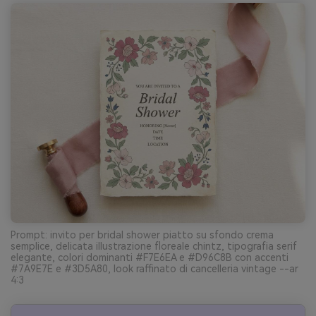
Prompt: invito per bridal shower piatto su sfondo crema
semplice, delicata illustrazione floreale chintz, tipografia serif
elegante, colori dominanti #F7E6EA e #D96C8B con accenti
#7A9E7E e #3D5A80, look raffinato di cancelleria vintage --ar
4:3