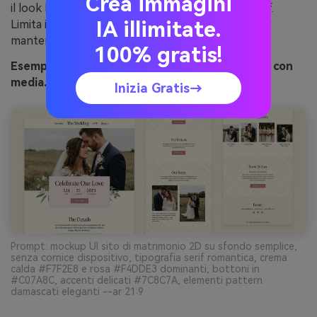
Crea immagini
il look bilanciato e si abbina benissimo ai titoli serif.
IA illimitate.
Limita il marrone scuro a piccolo testo e icone per
mantenere la leggerezza della pagina.
100% gratis!
Esempio di immagine di blush damask generato con
media.io
Inizia Gratis→
Prompt: mockup UI sito di matrimonio 2D su sfondo semplice,
senza cornice dispositivo, tipografia serif romantica, crema
calda #F7F2E8 e rosa #F4DDE3 dominanti, bottoni in
#C07A8C, accenti delicati #7C8C7A, elementi pattern
damascati eleganti --ar 21:9