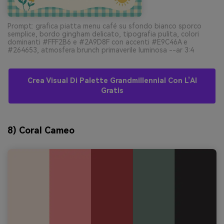
Prompt: grafica piatta menu café su sfondo bianco sporco
semplice, bordo gingham delicato, tipografia pulita, colori
dominanti #FFF2B6 e #2A9D8F con accenti #E9C46A e
#264653, atmosfera brunch primaverile luminosa --ar 3:4
Crea Visual Di Palette Grandmillennial Con L’AI
Gratis
8) Coral Cameo