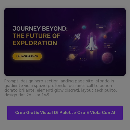
Prompt: design hero section landing page sito, sfondo in
gradiente viola spazio profondo, pulsante call to action
dorato brillante, elementi glow discreti, layout tech pulito,
design flat 2d --ar 16:9
Crea Gratis Visual Di Palette Oro E Viola Con AI