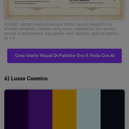
Prompt: design menu boutique hotel, layout elegante su
sfondo semplice, header viola scuro, separatori oro antico,
tocchi in pergamena, tipografia serif classica, grafica piatta --
ar 4:3
Crea Gratis Visual Di Palette Oro E Viola Con AI
6) Lusso Cosmico