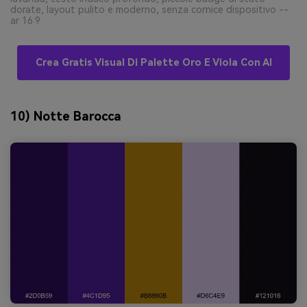
dorate, layout pulito e moderno, senza cornice dispositivo --
ar 16:9
Crea Gratis Visual Di Palette Oro E Viola Con AI
10) Notte Barocca