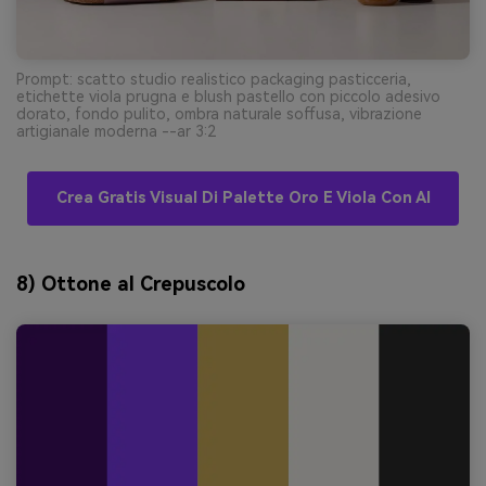
Prompt: scatto studio realistico packaging pasticceria,
etichette viola prugna e blush pastello con piccolo adesivo
dorato, fondo pulito, ombra naturale soffusa, vibrazione
artigianale moderna --ar 3:2
Crea Gratis Visual Di Palette Oro E Viola Con AI
8) Ottone al Crepuscolo