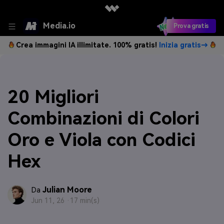
Media.io
Prova gratis
Crea immagini IA illimitate. 100% gratis!
Inizia gratis→
20 Migliori
Combinazioni di Colori
Oro e Viola con Codici
Hex
Julian Moore
Da
Jun 11, 26 ·
17 min(s)