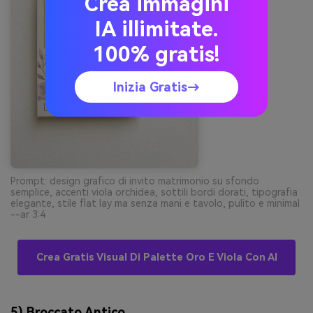
Crea immagini
IA illimitate.
100% gratis!
Inizia Gratis→
Prompt: design grafico di invito matrimonio su sfondo
semplice, accenti viola orchidea, sottili bordi dorati, tipografia
elegante, stile flat lay ma senza mani e tavolo, pulito e minimal
--ar 3:4
Crea Gratis Visual Di Palette Oro E Viola Con AI
5) Broccato Antico