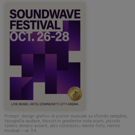
Prompt: design grafico di poster musicale su sfondo semplice,
tipografia audace, blocchi in gradiente viola scuro, piccolo
timbro dorato accent, alto contrasto, niente foto, niente
mockup --ar 3:4