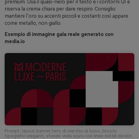
premium. Usa il quasi-nero per il testo e i contorni UI e
riserva la crema chiara per dare respiro. Consiglio:
mantieni l’oro su accenti piccoli e costanti così appare
come metallo, non giallo.
Esempio di immagine gala reale generato con
media.io
Prompt: layout banner hero di marchio di lusso, blocchi
tipografici eleganti, sfondo viola scuro con linee sottili dorate,