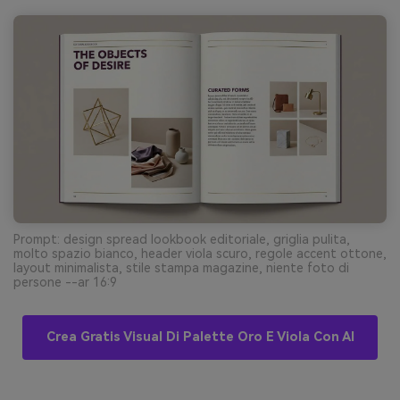
Prompt: design spread lookbook editoriale, griglia pulita,
molto spazio bianco, header viola scuro, regole accent ottone,
layout minimalista, stile stampa magazine, niente foto di
persone --ar 16:9
Crea Gratis Visual Di Palette Oro E Viola Con AI