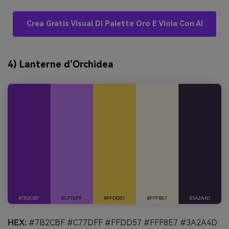
Crea Gratis Visual Di Palette Oro E Viola Con AI
4) Lanterne d’Orchidea
HEX:
#7B2CBF #C77DFF #FFDD57 #FFF8E7 #3A2A4D