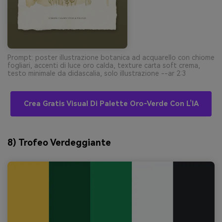
Prompt: poster illustrazione botanica ad acquarello con chiome
fogliari, accenti di luce oro calda, texture carta soft crema,
testo minimale da didascalia, solo illustrazione --ar 2:3
Crea Gratis Visual Di Palette Oro-Verde Con L’IA
8) Trofeo Verdeggiante