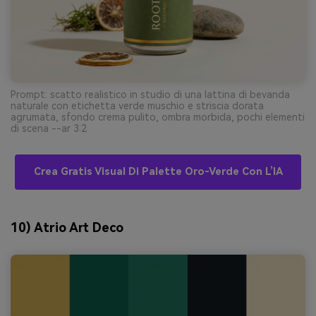
Prompt: scatto realistico in studio di una lattina di bevanda
naturale con etichetta verde muschio e striscia dorata
agrumata, sfondo crema pulito, ombra morbida, pochi elementi
di scena --ar 3:2
Crea Gratis Visual Di Palette Oro-Verde Con L’IA
10) Atrio Art Deco