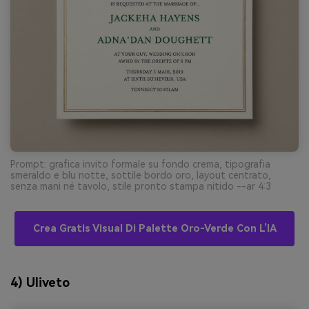
Prompt: grafica invito formale su fondo crema, tipografia
smeraldo e blu notte, sottile bordo oro, layout centrato,
senza mani né tavolo, stile pronto stampa nitido --ar 4:3
Crea Gratis Visual Di Palette Oro-Verde Con L’IA
4) Uliveto