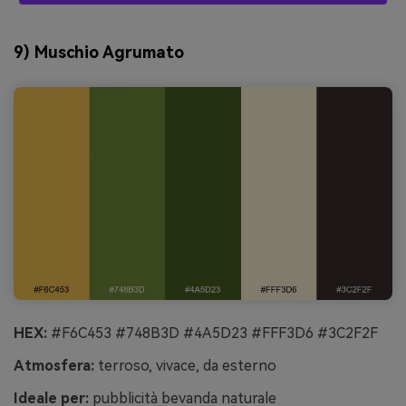
9) Muschio Agrumato
HEX:
#F6C453 #748B3D #4A5D23 #FFF3D6 #3C2F2F
Atmosfera:
terroso, vivace, da esterno
Ideale per:
pubblicità bevanda naturale