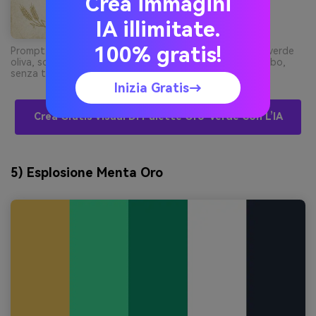
Crea immagini
IA illimitate.
100% gratis!
Prompt: grafica menù km 0 su sfondo carta calda, titoli verde
oliva, sottili accenti oro, tipografia pulita, senza foto cibo,
senza tavolo --ar 3:4
Inizia Gratis→
Crea Gratis Visual Di Palette Oro-Verde Con L’IA
5) Esplosione Menta Oro