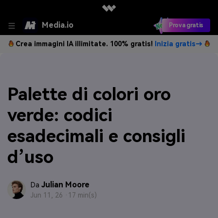
Media.io
Prova gratis
Crea immagini IA illimitate. 100% gratis!
Inizia gratis→
Palette di colori oro
verde: codici
esadecimali e consigli
d’uso
Julian Moore
Da
Jun 11, 26 ·
17 min(s)