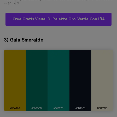
--ar 16:9
Crea Gratis Visual Di Palette Oro-Verde Con L’IA
3) Gala Smeraldo