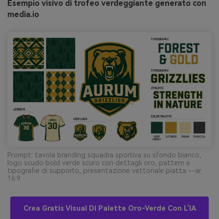
Esempio visivo di trofeo verdeggiante generato con
media.io
Prompt: tavola branding squadra sportiva su sfondo bianco,
logo scudo bold verde scuro con dettagli oro, pattern e
tipografie di supporto, presentazione vettoriale piatta --ar
16:9
Crea Gratis Visual Di Palette Oro-Verde Con L’IA