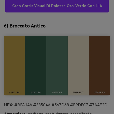
Crea Gratis Visual Di Palette Oro-Verde Con L’IA
6) Broccato Antico
HEX:
#BFA14A #335C4A #567D68 #E9DFC7 #7A4E2D