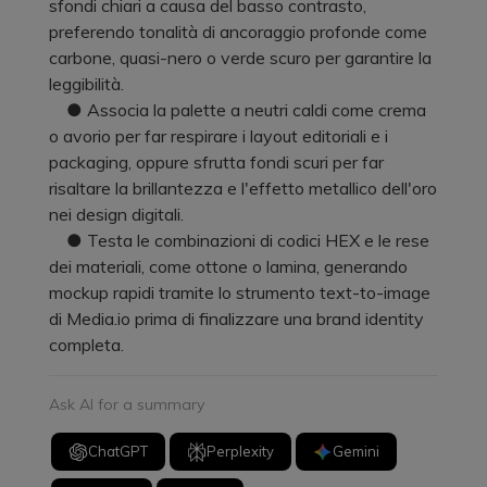
sfondi chiari a causa del basso contrasto,
preferendo tonalità di ancoraggio profonde come
carbone, quasi-nero o verde scuro per garantire la
leggibilità.
● Associa la palette a neutri caldi come crema
o avorio per far respirare i layout editoriali e i
packaging, oppure sfrutta fondi scuri per far
risaltare la brillantezza e l'effetto metallico dell'oro
nei design digitali.
● Testa le combinazioni di codici HEX e le rese
dei materiali, come ottone o lamina, generando
mockup rapidi tramite lo strumento text-to-image
di Media.io prima di finalizzare una brand identity
completa.
Ask AI for a summary
ChatGPT
Perplexity
Gemini