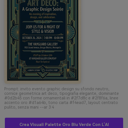
Prompt: invito evento graphic design su sfondo neutro,
cornice geometrica art deco, tipografia elegante, dominante
#0d2b45 con forme ornamentali in #2f7d8c e #2f8f6a, linee
accento oro #d1a64b, tono carta #f4ead7, layout centrato
pulito, senza mani --ar 3:4
Crea Visuali Palette Oro Blu Verde Con L’AI