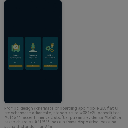
Prompt: design schermate onboarding app mobile 2D, flat ui,
tre schermate affiancate, sfondo scuro #081c2f, pannelli teal
#0f6674, accenti menta #6bbf8a, pulsanti evidenza #bfa23a,
testo chiaro su #f1f5f3, nessun frame dispositivo, nessuna
scena di sfondo --ar 9:16