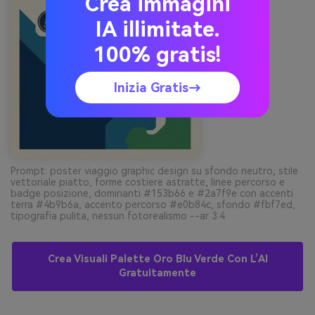
Crea immagini
IA illimitate.
100% gratis!
Inizia Gratis→
Prompt: poster viaggio graphic design su sfondo neutro, stile
vettoriale piatto, forme costiere astratte, linee percorso e
badge posizione, dominanti #153b66 e #2a7f9e con accenti
terra #4b9b6a, accento percorso #e0b84c, sfondo #fbf7ed,
tipografia pulita, nessun fotorealismo --ar 3:4
Crea Visuali Palette Oro Blu Verde Con L’AI
Gratuitamente