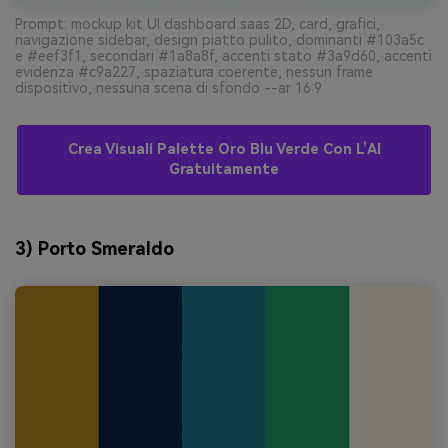
Prompt: mockup kit UI dashboard saas 2D, card, grafici,
navigazione sidebar, design piatto pulito, dominanti #103a5c
e #eef3f1, secondari #1a8a8f, accenti stato #3a9d60, accenti
evidenza #c9a227, spaziatura coerente, nessun frame
dispositivo, nessuna scena di sfondo --ar 16:9
Crea Visuali Palette Oro Blu Verde Con L’AI
Gratuitamente
3) Porto Smeraldo