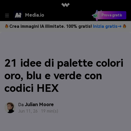
Media.io
Prova gratis
Crea immagini IA illimitate. 100% gratis!
Inizia gratis→
21 idee di palette colori
oro, blu e verde con
codici HEX
Julian Moore
Da
Jun 11, 26 ·
19 min(s)