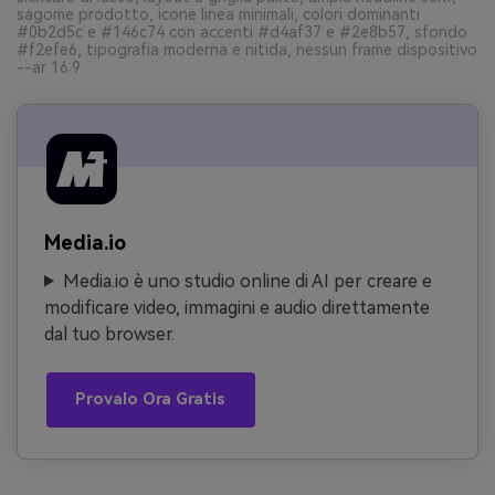
sagome prodotto, icone linea minimali, colori dominanti
#0b2d5c e #146c74 con accenti #d4af37 e #2e8b57, sfondo
#f2efe6, tipografia moderna e nitida, nessun frame dispositivo
--ar 16:9
Media.io
Media.io è uno studio online di AI per creare e
modificare video, immagini e audio direttamente
dal tuo browser.
Provalo Ora Gratis