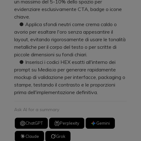
un massimo del 5-10% dello spazio per
evidenziare esclusivamente CTA, badge o icone
chiave.
● Applica sfondi neutri come crema caldo o
avorio per esaltare l'oro senza appesantire il
layout, evitando rigorosamente di usare le tonalità
metalliche per il corpo del testo o per scritte di
piccole dimensioni su fondi chiari.
● Inserisci i codici HEX esatti all'interno dei
prompt su Media.io per generare rapidamente
mockup di validazione per interfacce, packaging o
stampe, testando il contrasto e le proporzioni
prima dell'implementazione definitiva.
Ask AI for a summary
ChatGPT
Perplexity
Gemini
Claude
Grok