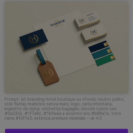
Prompt: kit branding hotel boutique su sfondo neutro pulito,
stile flatlay realistico senza mani, logo, carta intestata,
biglietto da visita, etichetta bagaglio, blocchi colore con
#0a2342, #1f7a8c, #1b9a6a e accento oro #b88a1e, tono
carta #f6f1e3, estetica premium minimale --ar 4:3