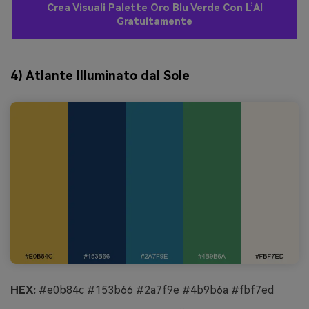
Crea Visuali Palette Oro Blu Verde Con L’AI
Gratuitamente
4) Atlante Illuminato dal Sole
HEX:
#e0b84c #153b66 #2a7f9e #4b9b6a #fbf7ed