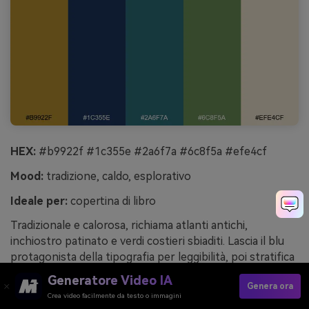
HEX:
#b9922f #1c355e #2a6f7a #6c8f5a #efe4cf
Mood:
tradizione, caldo, esplorativo
Ideale per:
copertina di libro
Tradizionale e calorosa, richiama atlanti antichi,
inchiostro patinato e verdi costieri sbiaditi. Lascia il blu
protagonista della tipografia per leggibilità, poi stratifica
teal e verde muschio come forme testurizzate o dettagli
Generatore Video IA
Genera ora
illustrati. L’oro crea un punto focale deciso per regole
Crea video facilmente da testo o immagini
titoli o stemmi senza risultare vistoso. Suggerimento: