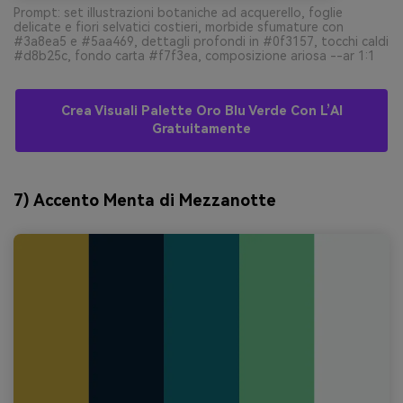
Prompt: set illustrazioni botaniche ad acquerello, foglie
delicate e fiori selvatici costieri, morbide sfumature con
#3a8ea5 e #5aa469, dettagli profondi in #0f3157, tocchi caldi
#d8b25c, fondo carta #f7f3ea, composizione ariosa --ar 1:1
Crea Visuali Palette Oro Blu Verde Con L’AI
Gratuitamente
7) Accento Menta di Mezzanotte