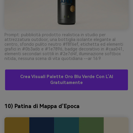
Prompt: pubblicità prodotto realistica in studio per
attrezzatura outdoor, una bottiglia isolante elegante al
centro, sfondo pulito neutro #f8f6ef, etichetta ed elementi
grafici in #0b3a6b e #1e7896, badge decorativo in #caa041,
elementi secondari sottili in #2e7d4f, illuminazione softbox
nitida, nessuna scena di vita quotidiana --ar 16:9
Crea Visuali Palette Oro Blu Verde Con L’AI
Gratuitamente
10) Patina di Mappa d’Epoca