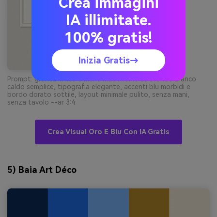
Crea immagini
IA illimitate.
100% gratis!
Inizia Gratis→
Prompt: grafica invito e menù matrimonio su sfondo bianco
caldo semplice, tipografia elegante, accenti blu morbidi e
bordo dorato sottile, layout minimale pulito, senza mani,
senza tavolo --ar 3:4
Crea Visual Oro E Blu Con IA Gratis
5) Baia Art Déco