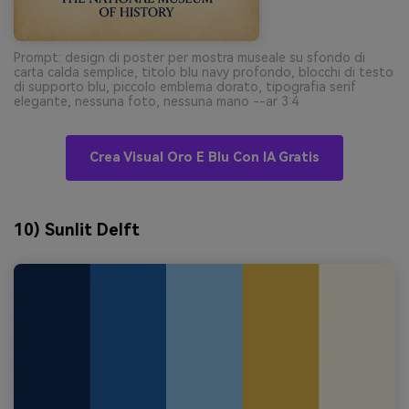
Prompt: design di poster per mostra museale su sfondo di
carta calda semplice, titolo blu navy profondo, blocchi di testo
di supporto blu, piccolo emblema dorato, tipografia serif
elegante, nessuna foto, nessuna mano --ar 3:4
Crea Visual Oro E Blu Con IA Gratis
10) Sunlit Delft