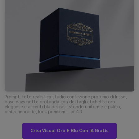
Prompt: foto realistica studio confezione profumo di lusso,
base navy notte profonda con dettagli etichetta oro
elegante e accenti blu delicati, sfondo uniforme e pulito,
ombre morbide, look premium --ar 4:3
Crea Visual Oro E Blu Con IA Gratis