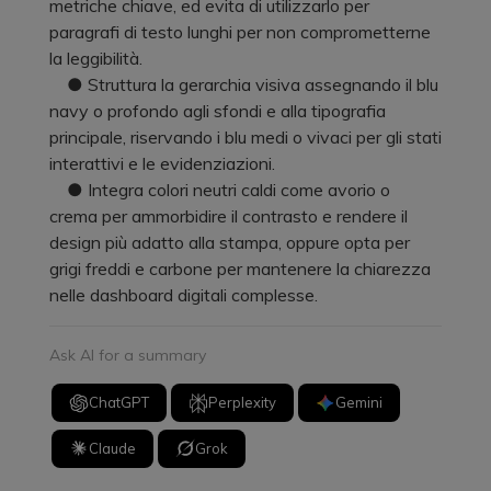
metriche chiave, ed evita di utilizzarlo per
paragrafi di testo lunghi per non comprometterne
la leggibilità.
● Struttura la gerarchia visiva assegnando il blu
navy o profondo agli sfondi e alla tipografia
principale, riservando i blu medi o vivaci per gli stati
interattivi e le evidenziazioni.
● Integra colori neutri caldi come avorio o
crema per ammorbidire il contrasto e rendere il
design più adatto alla stampa, oppure opta per
grigi freddi e carbone per mantenere la chiarezza
nelle dashboard digitali complesse.
Ask AI for a summary
ChatGPT
Perplexity
Gemini
Claude
Grok