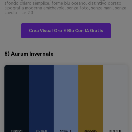
sfondo chiaro semplice, forme blu oceano, distintivo dorato,
tipografia moderna amichevole, senza foto, senza mani, senza
tavolo --ar 2:3
Crea Visual Oro E Blu Con IA Gratis
8) Aurum Invernale