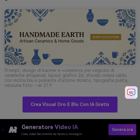
Prompt: design di banner e-commerce per negozio di
ceramiche artigianali, layout grafico 2d, sfondo crema caldo
con motivi blu e pulsante d'azione dorato, tipografia pulita,
nessuna foto --ar 21:9
Crea Visual Oro E Blu Con IA Gratis
Generatore Video IA
11) Aurora Trophy
Genera ora
Crea video facilmente da testo o immagini