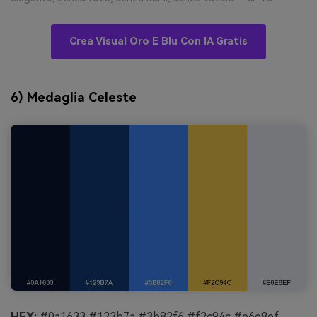
Crea Visual Oro E Blu Con IA Gratis
6) Medaglia Celeste
HEX:
#0a1633 #123b7a #3b82f6 #f2c94c #e6e8ef