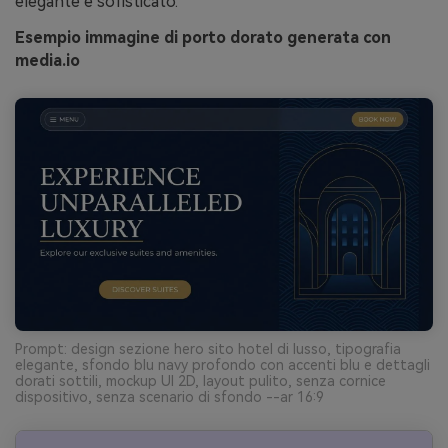
elegante e sofisticato.
Esempio immagine di porto dorato generata con
media.io
Prompt: design sezione hero sito hotel di lusso, tipografia
elegante, sfondo blu navy profondo con accenti blu e dettagli
dorati sottili, mockup UI 2D, layout pulito, senza cornice
dispositivo, senza scenario di sfondo --ar 16:9