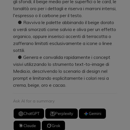
gli sfondi, il beige medio per le superfici o le card, le
tonalità oro per i dettagli e riserva i marroni intensi,
l'espresso o il carbone per il testo.
● Ravviva le palette abbinando il beige dorato
a verdi smorzati come salvia e oliva per un effetto
organico, oppure inserisci accenti di terracotta o
zafferano limitati esclusivamente a icone o linee
sottili.
● Genera e convalida rapidamente i concept
visivi utilizzando lo strumento text-to-image di
Media.io, descrivendo lo scenario di design nel
prompt e limitando esplicitamente i colori resi a
crema, beige, oro e cacao.
Ask AI for a summary
ChatGPT
Perplexity
Gemini
Claude
Grok