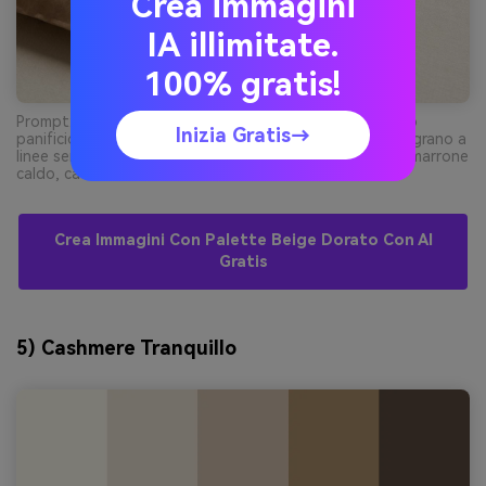
Crea immagini
IA illimitate.
100% gratis!
Prompt: mockup grafico branding su sfondo crema: logo
Inizia Gratis→
panificio, sacchetto carta, sigillo rotondo, illustrazione grano a
linee semplici, colori dominanti crema, beige, oro miele, marrone
caldo, cacao --ar 4:3
Crea Immagini Con Palette Beige Dorato Con AI
Gratis
5) Cashmere Tranquillo