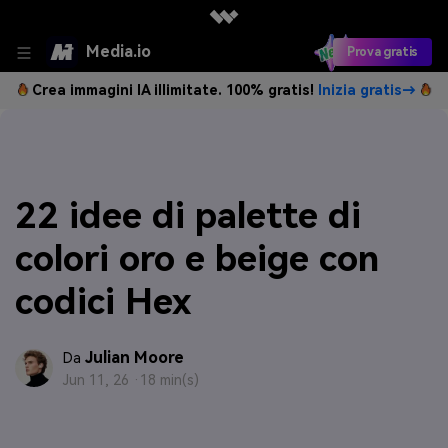
Media.io
Prova gratis
Crea immagini IA illimitate. 100% gratis!
Inizia gratis→
22 idee di palette di
colori oro e beige con
codici Hex
Julian Moore
Da
Jun 11, 26 ·
18 min(s)