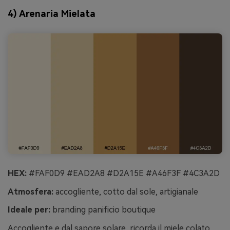
4) Arenaria Mielata
HEX:
#FAF0D9 #EAD2A8 #D2A15E #A46F3F #4C3A2D
Atmosfera:
accogliente, cotto dal sole, artigianale
Ideale per:
branding panificio boutique
Accogliente e dal sapore solare, ricorda il miele colato