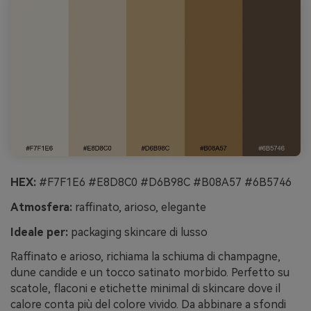
HEX:
#F7F1E6 #E8D8C0 #D6B98C #B08A57 #6B5746
Atmosfera:
raffinato, arioso, elegante
Ideale per:
packaging skincare di lusso
Raffinato e arioso, richiama la schiuma di champagne,
dune candide e un tocco satinato morbido. Perfetto su
scatole, flaconi e etichette minimal di skincare dove il
calore conta più del colore vivido. Da abbinare a sfondi