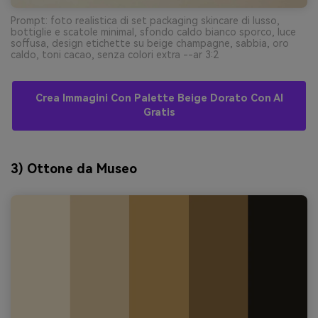
Prompt: foto realistica di set packaging skincare di lusso,
bottiglie e scatole minimal, sfondo caldo bianco sporco, luce
soffusa, design etichette su beige champagne, sabbia, oro
caldo, toni cacao, senza colori extra --ar 3:2
Crea Immagini Con Palette Beige Dorato Con AI
Gratis
3) Ottone da Museo