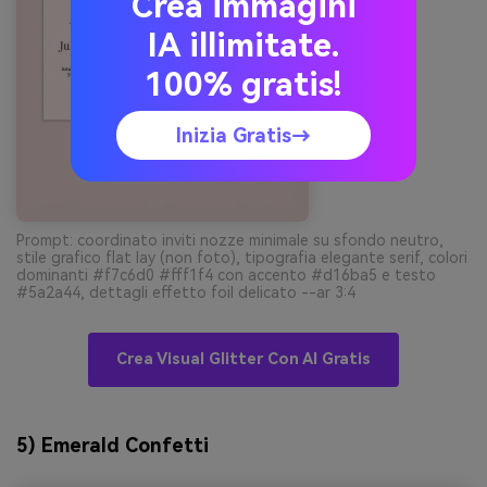
Crea immagini
IA illimitate.
100% gratis!
Inizia Gratis→
Prompt: coordinato inviti nozze minimale su sfondo neutro,
stile grafico flat lay (non foto), tipografia elegante serif, colori
dominanti #f7c6d0 #fff1f4 con accento #d16ba5 e testo
#5a2a44, dettagli effetto foil delicato --ar 3:4
Crea Visual Glitter Con AI Gratis
5) Emerald Confetti