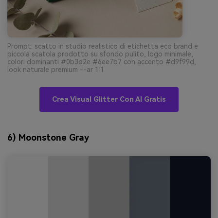
Prompt: scatto in studio realistico di etichetta eco brand e
piccola scatola prodotto su sfondo pulito, logo minimale,
colori dominanti #0b3d2e #6ee7b7 con accento #d9f99d,
look naturale premium --ar 1:1
Crea Visual Glitter Con AI Gratis
6) Moonstone Gray