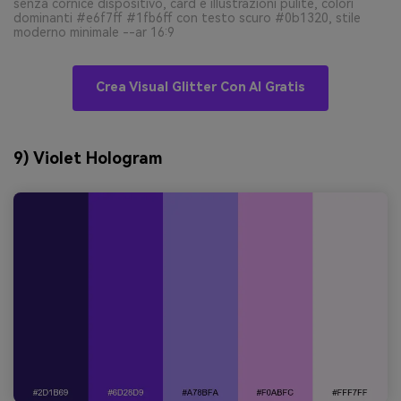
senza cornice dispositivo, card e illustrazioni pulite, colori
dominanti #e6f7ff #1fb6ff con testo scuro #0b1320, stile
moderno minimale --ar 16:9
Crea Visual Glitter Con AI Gratis
9) Violet Hologram