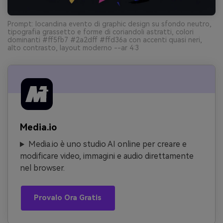
Prompt: locandina evento di graphic design su sfondo neutro,
tipografia grassetto e forme di coriandoli astratti, colori
dominanti #ff5fb7 #2a2dff #ffd36a con accenti quasi neri,
alto contrasto, layout moderno --ar 4:3
Media.io
Media.io è uno studio AI online per creare e
modificare video, immagini e audio direttamente
nel browser.
Provalo Ora Gratis