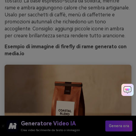
tostato. La base espresso-scura dà solidità, mentre
rame e ambra aggiungono calore che sembra artigianale.
Usalo per sacchetti di caffè, menù di caffetterie e
promozioni autunnali che richiedono un tono
accogliente. Consiglio: aggiungi piccole icone in ambra
per creare brillantezza senza rendere tutto arancione.
Esempio di immagine di firefly di rame generato con
media.io
Generatore Video IA
Genera ora
Crea video facilmente da testo o immagini