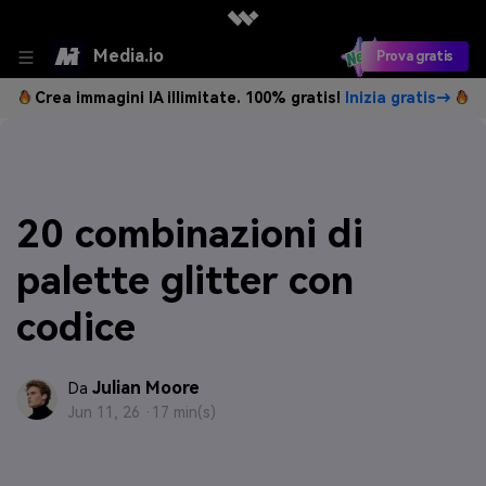
Media.io
Prova gratis
Crea immagini IA illimitate. 100% gratis!
Inizia gratis→
20 combinazioni di
palette glitter con
codice
Julian Moore
Da
Jun 11, 26 ·
17 min(s)