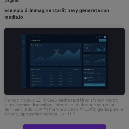
pagina.
Esempio di immagine starlit navy generata con
media.io
Prompt: mockup 2D di SaaS dashboard UI su sfondo neutro,
senza cornice dispositivo, interfaccia dark mode con colori
dominanti #0b1d39 #1f4a7a e accenti #4cc9f0, grafici puliti e
schede, tipografia moderna --ar 16:9