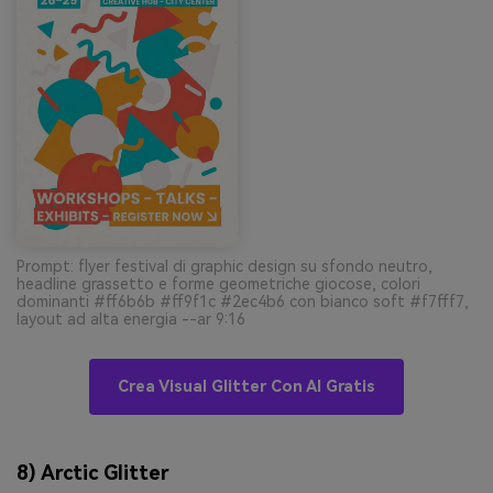
Prompt: flyer festival di graphic design su sfondo neutro,
headline grassetto e forme geometriche giocose, colori
dominanti #ff6b6b #ff9f1c #2ec4b6 con bianco soft #f7fff7,
layout ad alta energia --ar 9:16
Crea Visual Glitter Con AI Gratis
8) Arctic Glitter