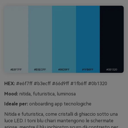
HEX:
#e6f7ff #b3ecff #66d9ff #1fb6ff #0b1320
Mood:
nitida, futuristica, luminosa
Ideale per:
onboarding app tecnologiche
Nitida e futuristica, come cristalli di ghiaccio sotto una
luce LED. I toni blu chiari mantengono le schermate
ariose, mentre il blu inchiostro scuro dà contrasto per