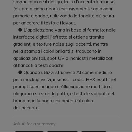
sovraccaricare il design, limita l'accento luminoso
(es. oro o ciano neon) esclusivamente ad azioni
primarie e badge, utilizzando la tonalità più scura
per ancorare il testo e i layout.
● L'applicazione varia in base al formato: nelle
interfacce digitali l'effetto si ottiene tramite
gradienti e texture noise sugli accenti, mentre
nella stampa i colori brillanti si traducono in
applicazioni foil, spot UV o inchiostri metallizzati
affiancati a testi opachi.
● Quando utilizzi strumenti AI come media.io
per i mockup visivi, inserisci i codici HEX esatti nel
prompt specificando un'illuminazione morbida o
olografica su sfondo pulito, e testa le varianti del
brand modificando unicamente il colore
dell'accento.
Ask AI for a summary