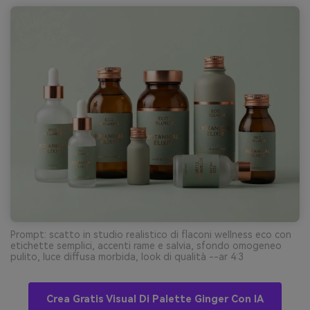
Prompt: scatto in studio realistico di flaconi wellness eco con
etichette semplici, accenti rame e salvia, sfondo omogeneo
pulito, luce diffusa morbida, look di qualità --ar 4:3
Crea Gratis Visual Di Palette Ginger Con IA