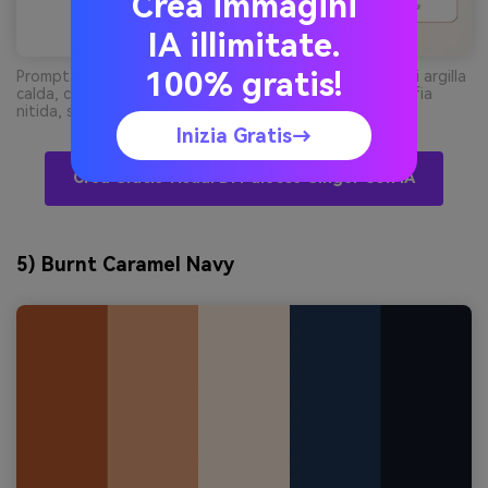
Crea immagini
IA illimitate.
100% gratis!
Prompt: mockup UI 2D di dashboard finance con accenti argilla
calda, card pulite, icone minimal, sfondo chiaro, tipografia
nitida, senza cornice dispositivi --ar 16:9
Inizia Gratis→
Crea Gratis Visual Di Palette Ginger Con IA
5) Burnt Caramel Navy