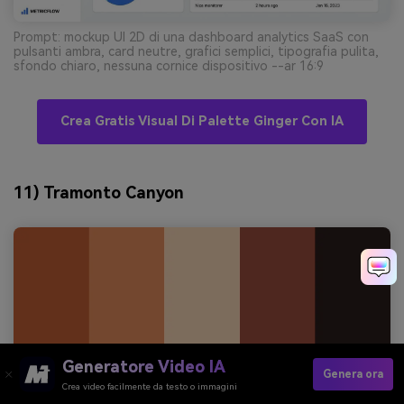
Prompt: mockup UI 2D di una dashboard analytics SaaS con
pulsanti ambra, card neutre, grafici semplici, tipografia pulita,
sfondo chiaro, nessuna cornice dispositivo --ar 16:9
Crea Gratis Visual Di Palette Ginger Con IA
11) Tramonto Canyon
Generatore Video IA
Genera ora
Crea video facilmente da testo o immagini