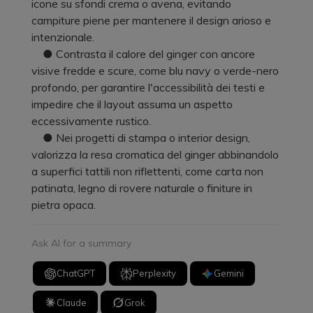
icone su sfondi crema o avena, evitando
campiture piene per mantenere il design arioso e
intenzionale.
● Contrasta il calore del ginger con ancore
visive fredde e scure, come blu navy o verde-nero
profondo, per garantire l'accessibilità dei testi e
impedire che il layout assuma un aspetto
eccessivamente rustico.
● Nei progetti di stampa o interior design,
valorizza la resa cromatica del ginger abbinandolo
a superfici tattili non riflettenti, come carta non
patinata, legno di rovere naturale o finiture in
pietra opaca.
Ask AI for a summary
ChatGPT
Perplexity
Gemini
Claude
Grok