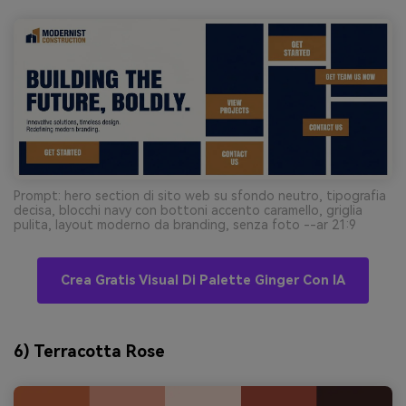
Prompt: hero section di sito web su sfondo neutro, tipografia
decisa, blocchi navy con bottoni accento caramello, griglia
pulita, layout moderno da branding, senza foto --ar 21:9
Crea Gratis Visual Di Palette Ginger Con IA
6) Terracotta Rose