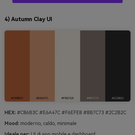
4) Autumn Clay UI
HEX:
#C86B3C #E6A47C #F6EFE8 #8B7C73 #2C2B2C
Mood:
moderno, caldo, minimale
Ideale per:
UI di app mobile e dashboard