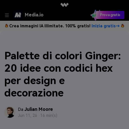
Media.io
Prova gratis
Crea immagini IA illimitate. 100% gratis!
Inizia gratis→
Palette di colori Ginger:
20 idee con codici hex
per design e
decorazione
Julian Moore
Da
Jun 11, 26 ·
16 min(s)