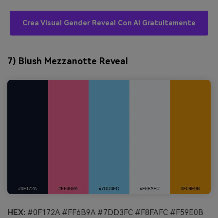
Crea Visual Gender Reveal Con AI Gratuitamente
7) Blush Mezzanotte Reveal
HEX:
#0F172A #FF6B9A #7DD3FC #F8FAFC #F59E0B