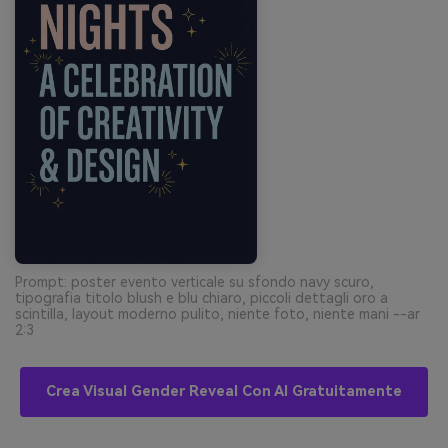
Prompt: poster evento verticale su sfondo navy scuro,
tipografia titolo blush e blu chiaro, piccoli dettagli oro a
scintilla, layout moderno pulito, niente foto, niente mani --ar
2:3
Crea Visual Gender Reveal Con AI Gratuitamente