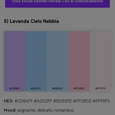
Crea Visual Gender Reveal Con AI Gratuitamente
5) Lavanda Cielo Nebbia
HEX:
#CDB4FF #A2D2FF #BDE0FE #FFC8DD #FFF0F5
Mood:
sognante, delicato, romantico