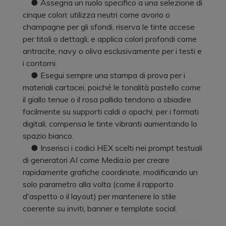
● Assegna un ruolo specifico a una selezione di
cinque colori: utilizza neutri come avorio o
champagne per gli sfondi, riserva le tinte accese
per titoli o dettagli, e applica colori profondi come
antracite, navy o oliva esclusivamente per i testi e
i contorni.
● Esegui sempre una stampa di prova per i
materiali cartacei, poiché le tonalità pastello come
il giallo tenue o il rosa pallido tendono a sbiadire
facilmente su supporti caldi o opachi; per i formati
digitali, compensa le tinte vibranti aumentando lo
spazio bianco.
● Inserisci i codici HEX scelti nei prompt testuali
di generatori AI come Media.io per creare
rapidamente grafiche coordinate, modificando un
solo parametro alla volta (come il rapporto
d'aspetto o il layout) per mantenere lo stile
coerente su inviti, banner e template social.