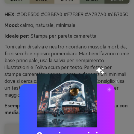
HEX:
#DDE5D0 #CBBFA0 #F7F3E9 #A7B7A0 #6B705C
Mood:
calmo, naturale, minimale
Ideale per:
Stampa per parete cameretta
Toni calmi di salvia e neutro ricordano mussola morbida,
fiori secchi e riposini pomeridiani. Mantieni l’avorio come
base principale, usa la salvia per riempimento
illustrazioni e l’oliva scura per testo. Perfetto per
stampe cameretta, segna-nome, e decorazioni minimali
dove si cerca calore senza colore acceso. Consiglio: usa
un testo leggermente più scuro di quanto pensi per
maggiore chiarezza di stampa.
Esempio immagine sabbia salvia neutro generata con
media.io