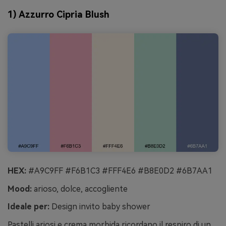
1) Azzurro Cipria Blush
HEX:
#A9C9FF #F6B1C3 #FFF4E6 #B8E0D2 #6B7AA1
Mood:
arioso, dolce, accogliente
Ideale per:
Design invito baby shower
Pastelli ariosi e crema morbida ricordano il respiro di un