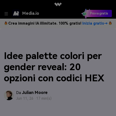
Media.io
Prova gratis
Crea immagini IA illimitate. 100% gratis!
Inizia gratis→
Idee palette colori per
gender reveal: 20
opzioni con codici HEX
Julian Moore
Da
Jun 11, 26 ·
17 min(s)