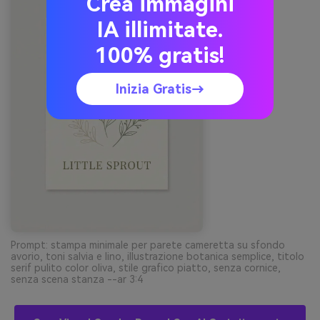
Crea immagini
IA illimitate.
100% gratis!
Inizia Gratis→
Prompt: stampa minimale per parete cameretta su sfondo
avorio, toni salvia e lino, illustrazione botanica semplice, titolo
serif pulito color oliva, stile grafico piatto, senza cornice,
senza scena stanza --ar 3:4