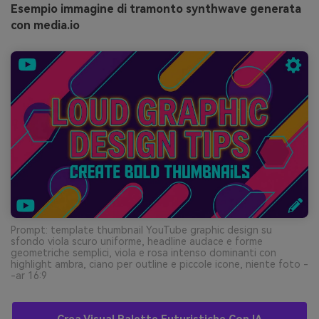
Esempio immagine di tramonto synthwave generata
con media.io
Prompt: template thumbnail YouTube graphic design su
sfondo viola scuro uniforme, headline audace e forme
geometriche semplici, viola e rosa intenso dominanti con
highlight ambra, ciano per outline e piccole icone, niente foto -
-ar 16:9