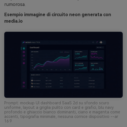
rumorosa.
Esempio immagine di circuito neon generata con
media.io
Prompt: mockup UI dashboard SaaS 2d su sfondo scuro
uniforme, layout a griglia pulito con card e grafici, blu navy
profondo e ghiaccio bianco dominanti, ciano e magenta come
accenti, tipografia minimale, nessuna cornice dispositivo --ar
16:9