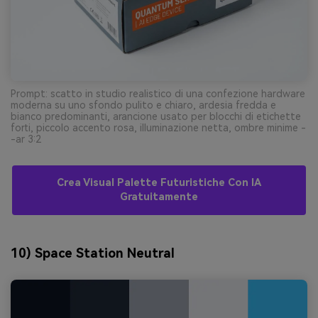
Prompt: scatto in studio realistico di una confezione hardware
moderna su uno sfondo pulito e chiaro, ardesia fredda e
bianco predominanti, arancione usato per blocchi di etichette
forti, piccolo accento rosa, illuminazione netta, ombre minime -
-ar 3:2
Crea Visual Palette Futuristiche Con IA
Gratuitamente
10) Space Station Neutral