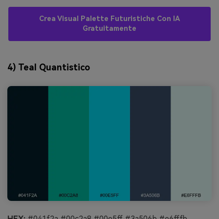
Crea Visual Palette Futuristiche Con IA
Gratuitamente
4) Teal Quantistico
HEX:
#041f2a #00c2a8 #00e5ff #3a506b #e6fffb