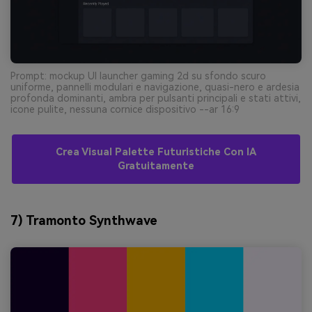
Prompt: mockup UI launcher gaming 2d su sfondo scuro
uniforme, pannelli modulari e navigazione, quasi-nero e ardesia
profonda dominanti, ambra per pulsanti principali e stati attivi,
icone pulite, nessuna cornice dispositivo --ar 16:9
Crea Visual Palette Futuristiche Con IA
Gratuitamente
7) Tramonto Synthwave