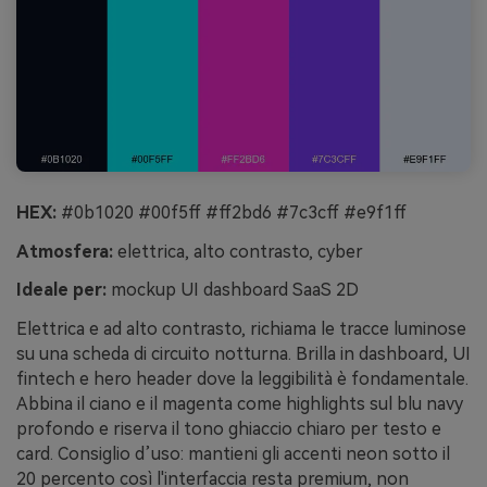
HEX:
#0b1020 #00f5ff #ff2bd6 #7c3cff #e9f1ff
Atmosfera:
elettrica, alto contrasto, cyber
Ideale per:
mockup UI dashboard SaaS 2D
Elettrica e ad alto contrasto, richiama le tracce luminose
su una scheda di circuito notturna. Brilla in dashboard, UI
fintech e hero header dove la leggibilità è fondamentale.
Abbina il ciano e il magenta come highlights sul blu navy
profondo e riserva il tono ghiaccio chiaro per testo e
card. Consiglio d’uso: mantieni gli accenti neon sotto il
20 percento così l'interfaccia resta premium, non