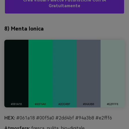
Crea Visual Palette Futuristiche Con IA
Gratuitamente
8) Menta Ionica
HEX:
#061a18 #00f5a0 #2dd4bf #94a3b8 #e2fff6
Atmosfera:
fresca, pulita, bio-digitale