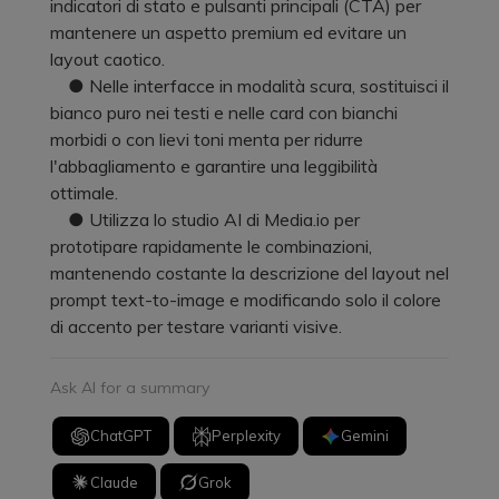
indicatori di stato e pulsanti principali (CTA) per
mantenere un aspetto premium ed evitare un
layout caotico.
● Nelle interfacce in modalità scura, sostituisci il
bianco puro nei testi e nelle card con bianchi
morbidi o con lievi toni menta per ridurre
l'abbagliamento e garantire una leggibilità
ottimale.
● Utilizza lo studio AI di Media.io per
prototipare rapidamente le combinazioni,
mantenendo costante la descrizione del layout nel
prompt text-to-image e modificando solo il colore
di accento per testare varianti visive.
Ask AI for a summary
ChatGPT
Perplexity
Gemini
Claude
Grok