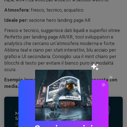
Atmosfera:
fresco, tecnico, acquatico
Ideale per:
sezione hero landing page AR
Fresco e tecnico, suggerisce dati liquidi e superfici vitree.
Perfetto per landing page AR/XR, tool sviluppatori e
analytics che cercano un’atmosfera moderna e forte.
Abbina teal e ciano per stati interattivi, blu acciaio per
grafici e UI secondaria. Consiglio: usa il mint chiaro per
blocchi di testo per evitare il bianco puro in modalità
scura.
Esempio immagine di teal quantistico generata con
media.io