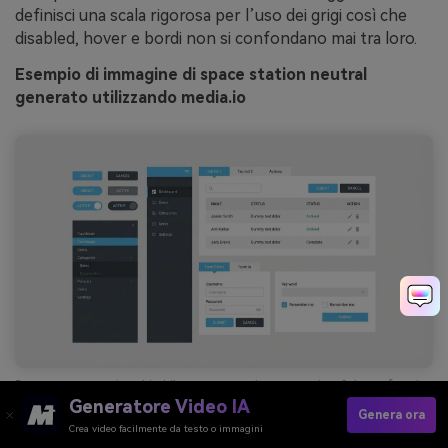
definisci una scala rigorosa per l’uso dei grigi così che
disabled, hover e bordi non si confondano mai tra loro.
Esempio di immagine di space station neutral
generato utilizzando media.io
Prompt: anteprima kit UI per app web enterprise 2d su sfondo
chiaro, componenti multipli come pulsanti, tabelle e form,
Generatore Video IA
Genera ora
grigio chiaro e antracite predominanti, azzurro per azioni
Crea video facilmente da testo o immagini
primarie e stati attivi, senza cornice dispositivo --ar 16:9