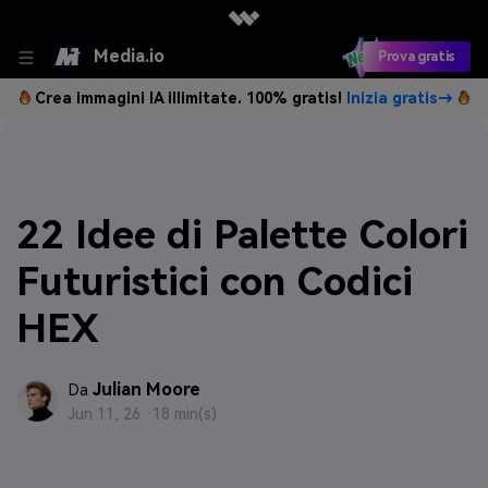
Media.io
Prova gratis
Crea immagini IA illimitate. 100% gratis!
Inizia gratis→
22 Idee di Palette Colori
Futuristici con Codici
HEX
Julian Moore
Da
Jun 11, 26 ·
18 min(s)