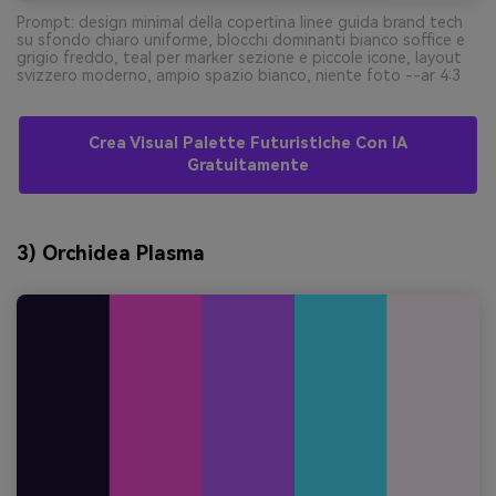
Prompt: design minimal della copertina linee guida brand tech
su sfondo chiaro uniforme, blocchi dominanti bianco soffice e
grigio freddo, teal per marker sezione e piccole icone, layout
svizzero moderno, ampio spazio bianco, niente foto --ar 4:3
Crea Visual Palette Futuristiche Con IA
Gratuitamente
3) Orchidea Plasma