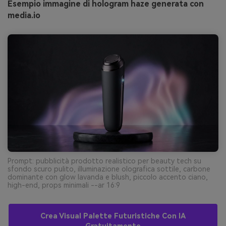
Esempio immagine di hologram haze generata con
media.io
Prompt: pubblicità prodotto realistico per beauty tech su
sfondo scuro pulito, illuminazione olografica sottile, carbone
dominante con glow lavanda e blush, piccolo accento ciano,
high-end, props minimali --ar 16:9
Crea Visual Palette Futuristiche Con IA