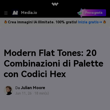
Media.io
Prova gratis
Crea immagini IA illimitate. 100% gratis!
Inizia gratis→
Modern Flat Tones: 20
Combinazioni di Palette
con Codici Hex
Julian Moore
Da
Jun 11, 26 ·
18 min(s)