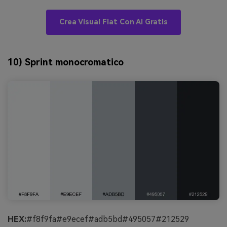
Crea Visual Flat Con AI Gratis
10) Sprint monocromatico
HEX:
#f8f9fa#e9ecef#adb5bd#495057#212529