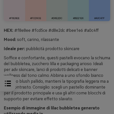
HEX:
#f8e8ee #fcd5ce #d8e2dc #bee1e6 #a0c4ff
Mood:
soft, carino, rilassante
Ideale per:
pubblicità prodotto skincare
Soffice e confortante, questi pastelli evocano la schiuma
del bubbletea, zucchero lilla e packaging arioso. Ideali
per adv skincare, lanci di prodotti delicati e banner
wellness dal tono calmo. Abbina a uno sfondo bianco
pulito o blush pallido, mantieni la tipografia leggera ma a
alto contrasto. Consiglio: scegli un pastello dominante
per il prodotto principale e usa gli altri come blocchi di
supporto per evitare effetto slavato.
Esempio di immagine di lilac bubbletea generato
utilizzando media.io