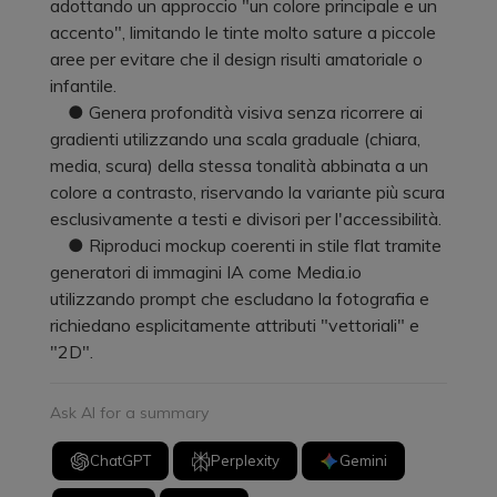
adottando un approccio "un colore principale e un
accento", limitando le tinte molto sature a piccole
aree per evitare che il design risulti amatoriale o
infantile.
● Genera profondità visiva senza ricorrere ai
gradienti utilizzando una scala graduale (chiara,
media, scura) della stessa tonalità abbinata a un
colore a contrasto, riservando la variante più scura
esclusivamente a testi e divisori per l'accessibilità.
● Riproduci mockup coerenti in stile flat tramite
generatori di immagini IA come Media.io
utilizzando prompt che escludano la fotografia e
richiedano esplicitamente attributi "vettoriali" e
"2D".
Ask AI for a summary
ChatGPT
Perplexity
Gemini