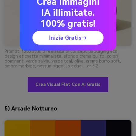
Crea immagini
IA illimitate.
100% gratis!
Inizia Gratis→
Prompt: foto studio realistica di concept packaging eco,
design etichetta minimalista, sfondo crema pulito, colori
dominanti verde salvia, verde teal, oliva, crema burro soft,
ombre morbide, nessun oggetto extra --ar 3:2
Crea Visual Flat Con AI Gratis
5) Arcade Notturno