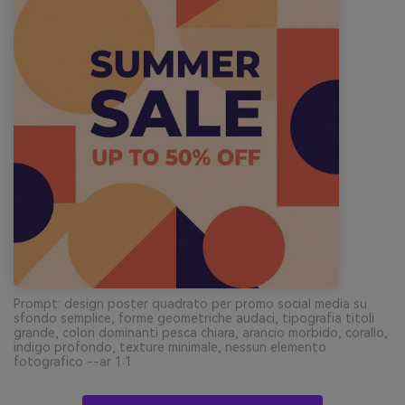
Prompt: design poster quadrato per promo social media su
sfondo semplice, forme geometriche audaci, tipografia titoli
grande, colori dominanti pesca chiara, arancio morbido, corallo,
indigo profondo, texture minimale, nessun elemento
fotografico --ar 1:1