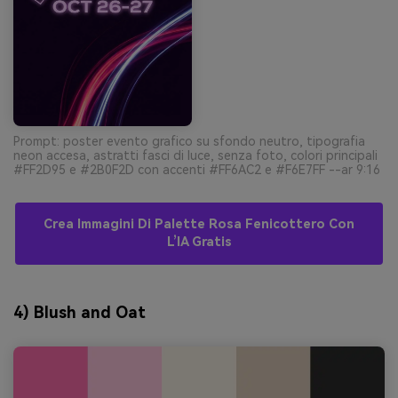
Prompt: poster evento grafico su sfondo neutro, tipografia
neon accesa, astratti fasci di luce, senza foto, colori principali
#FF2D95 e #2B0F2D con accenti #FF6AC2 e #F6E7FF --ar 9:16
Crea Immagini Di Palette Rosa Fenicottero Con
L’IA Gratis
4) Blush and Oat