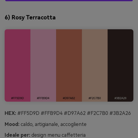
6) Rosy Terracotta
HEX:
#FF5D9D #FFB9D4 #D97A62 #F2C7B0 #3B2A26
Mood:
caldo, artigianale, accogliente
Ideale per:
design menu caffetteria