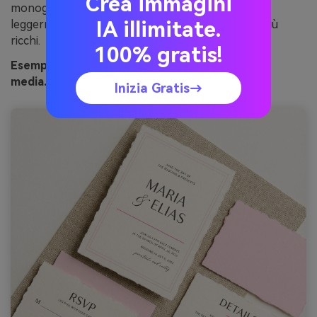
Crea immagini
monogrammi o bordi. Consiglio: stampa su carta
IA illimitate.
leggermente testurizzata così i neutri appaiono più
ricchi.
100% gratis!
Esempio immagine blush and oat generata con
media.io
Inizia Gratis→