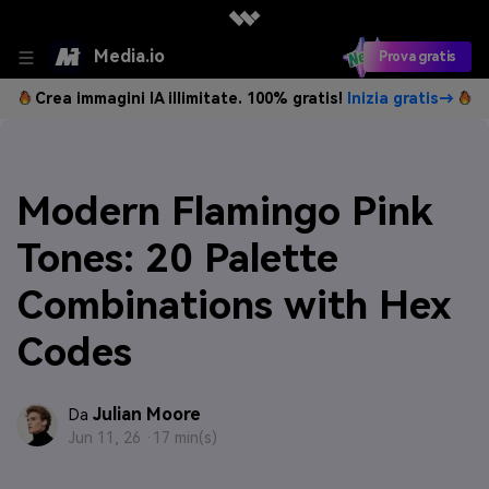
Media.io
Prova gratis
Crea immagini IA illimitate. 100% gratis!
Inizia gratis→
Modern Flamingo Pink
Tones: 20 Palette
Combinations with Hex
Codes
Julian Moore
Da
Jun 11, 26 ·
17 min(s)