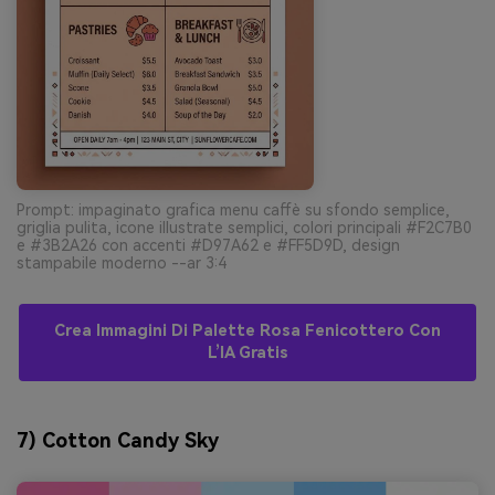
Prompt: impaginato grafica menu caffè su sfondo semplice,
griglia pulita, icone illustrate semplici, colori principali #F2C7B0
e #3B2A26 con accenti #D97A62 e #FF5D9D, design
stampabile moderno --ar 3:4
Crea Immagini Di Palette Rosa Fenicottero Con
L’IA Gratis
7) Cotton Candy Sky