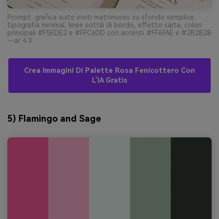
Prompt: grafica suite inviti matrimonio su sfondo semplice,
tipografia minimal, linee sottili di bordo, effetto carta, colori
principali #F5EDE2 e #FFC6DD con accenti #FF6FAE e #2B2B2B
--ar 4:3
Crea Immagini Di Palette Rosa Fenicottero Con
L’IA Gratis
5) Flamingo and Sage