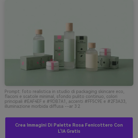
Prompt: foto realistica in studio di packaging skincare eco,
flaconi e scatole minimal, sfondo pulito continuo, colori
principali #EAF4EF e #9DB7A1, accenti #FF5C9E e #2F3A33,
illuminazione morbida diffusa --ar 3:2
Crea Immagini Di Palette Rosa Fenicottero Con
L’IA Gratis