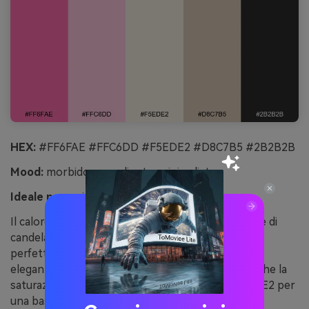
HEX:
#FF6FAE #FFC6DD #F5EDE2 #D8C7B5 #2B2B2B
Mood:
morbido, accogliente, minimalista
Ideale per:
suite inviti matrimonio
Il calore delicato del blush ricorda carta di lino, luce di
candela e fiori. Questa palette rosa fenicottero è
perfetta per matrimoni moderni, baby shower ed
eleganti cartolerie dove conta la raffinatezza più che la
saturazione. Abbina il testo #2B2B2B con #F5EDE2 per
una base calma, usa #FF6FAE con parsimonia su