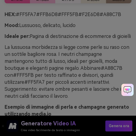
HEX:
#FF5FA7#FFB6D8#FFF5FB#F2E6D8#A88C7B
Mood:
Lussuoso, delicato, lucido
Ideale per:
Pagina di destinazione di ecommerce di gioielli
La lussuosa morbidezza si legge come perle su raso con
un sottile bagliore rosa. I neutri champagne
mantengono tutto di lusso, ideali per gioielli, moda
boutique e eleganti pagine regalo. Abbinare#A88C7B
con#FFF5FB per testo raffinato e divisori, quindi
utilizzare#FF5FA7 per piccoli accenti interattivi.
Suggerimento: evitare ombre pesanti e lasciare che i
neutri caldi facciano il lavoro.
Esempio di immagine di perla e champagne generato
utilizzando media.io
Generatore Video IA
Genera ora
Crea video facilmente da testo o immagini