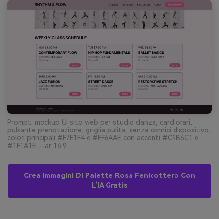
Prompt: mockup UI sito web per studio danza, card orari,
pulsante prenotazione, griglia pulita, senza cornici dispositivo,
colori principali #F7F1F4 e #FF6AAE con accenti #C9B6C1 e
#1F1A1E --ar 16:9
Crea Immagini Di Palette Rosa Fenicottero Con
L’IA Gratis