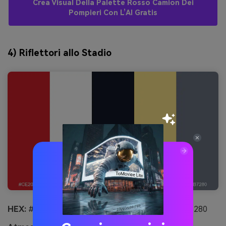
Crea Visual Della Palette Rosso Camion Dei
Pompieri Con L’AI Gratis
4) Riflettori allo Stadio
HEX:
#CE2029 #FFFFFF #111827 #FDE68A #6B7280