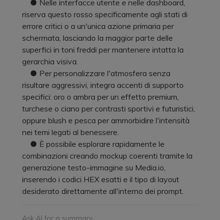
● Nelle interfacce utente e nelle dashboard,
riserva questo rosso specificamente agli stati di
errore critici o a un'unica azione primaria per
schermata, lasciando la maggior parte delle
superfici in toni freddi per mantenere intatta la
gerarchia visiva.
● Per personalizzare l'atmosfera senza
risultare aggressivi, integra accenti di supporto
specifici: oro o ambra per un effetto premium,
turchese o ciano per contrasti sportivi e futuristici,
oppure blush e pesca per ammorbidire l'intensità
nei temi legati al benessere.
● È possibile esplorare rapidamente le
combinazioni creando mockup coerenti tramite la
generazione testo-immagine su Media.io,
inserendo i codici HEX esatti e il tipo di layout
desiderato direttamente all'interno dei prompt.
Ask AI for a summary