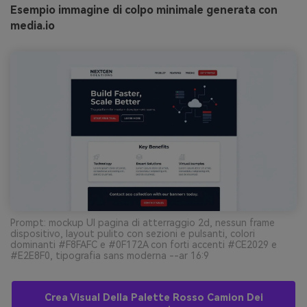
Esempio immagine di colpo minimale generata con
media.io
Prompt: mockup UI pagina di atterraggio 2d, nessun frame
dispositivo, layout pulito con sezioni e pulsanti, colori
dominanti #F8FAFC e #0F172A con forti accenti #CE2029 e
#E2E8F0, tipografia sans moderna --ar 16:9
Crea Visual Della Palette Rosso Camion Dei