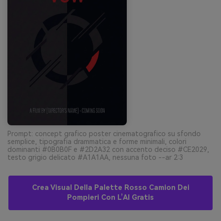
Prompt: concept grafico poster cinematografico su sfondo
semplice, tipografia drammatica e forme minimali, colori
dominanti #0B0B0F e #2D2A32 con accento deciso #CE2029,
testo grigio delicato #A1A1AA, nessuna foto --ar 2:3
Crea Visual Della Palette Rosso Camion Dei
Pompieri Con L’AI Gratis