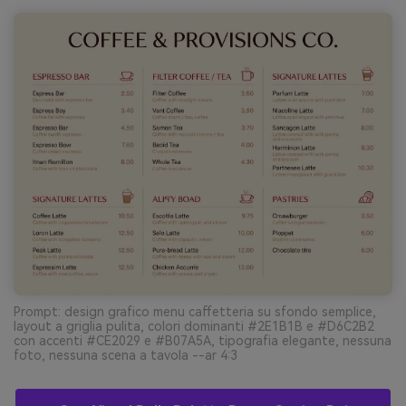
Prompt: design grafico menu caffetteria su sfondo semplice,
layout a griglia pulita, colori dominanti #2E1B1B e #D6C2B2
con accenti #CE2029 e #B07A5A, tipografia elegante, nessuna
foto, nessuna scena a tavola --ar 4:3