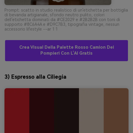
Prompt: scatto in studio realistico di un’etichetta per bottiglia
di bevanda artigianale, sfondo neutro pulito, colori
dell’etichetta dominati da #CE2029 e #2B2B2B con toni di
supporto #8C6A4A e #D9C7B3, tipografia vintage, nessun
accessorio lifestyle --ar 1:1
Crea Visual Della Palette Rosso Camion Dei
Pompieri Con L’AI Gratis
3) Espresso alla Ciliegia