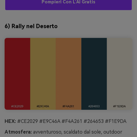
Pompieri Con L’AI Gratis
6) Rally nel Deserto
HEX:
#CE2029 #E9C46A #F4A261 #264653 #F1E9DA
Atmosfera:
avventuroso, scaldato dal sole, outdoor