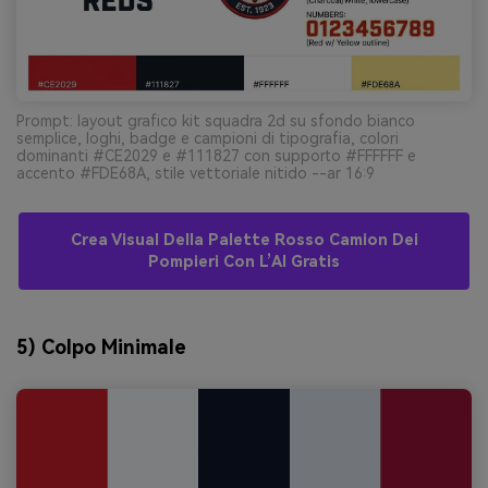
Prompt: layout grafico kit squadra 2d su sfondo bianco
semplice, loghi, badge e campioni di tipografia, colori
dominanti #CE2029 e #111827 con supporto #FFFFFF e
accento #FDE68A, stile vettoriale nitido --ar 16:9
Crea Visual Della Palette Rosso Camion Dei
Pompieri Con L’AI Gratis
5) Colpo Minimale