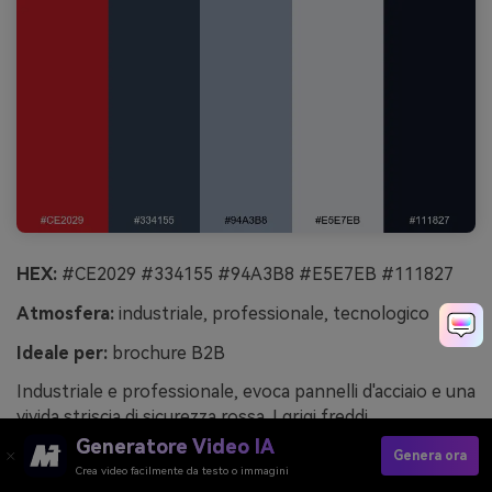
HEX:
#CE2029 #334155 #94A3B8 #E5E7EB #111827
Atmosfera:
industriale, professionale, tecnologico
Ideale per:
brochure B2B
Industriale e professionale, evoca pannelli d'acciaio e una
vivida striscia di sicurezza rossa. I grigi freddi
mantengono la palette aziendale, mentre il blu navy
Generatore Video IA
Genera ora
scuro dà enfasi a titoli e grafici. Ideale per brochure B2B,
Crea video facilmente da testo o immagini