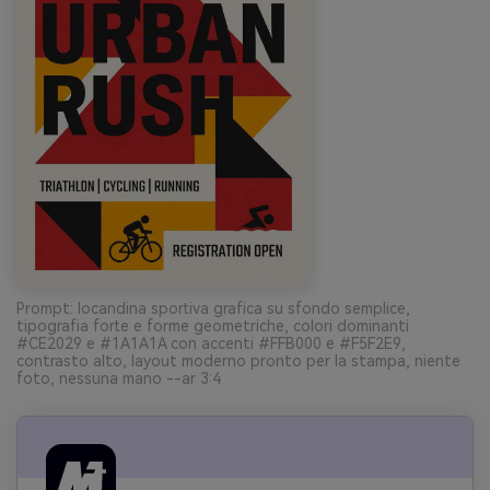
Prompt: locandina sportiva grafica su sfondo semplice,
tipografia forte e forme geometriche, colori dominanti
#CE2029 e #1A1A1A con accenti #FFB000 e #F5F2E9,
contrasto alto, layout moderno pronto per la stampa, niente
foto, nessuna mano --ar 3:4