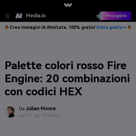
Media.io
Prova gratis
Crea immagini IA illimitate. 100% gratis!
Inizia gratis→
Palette colori rosso Fire
Engine: 20 combinazioni
con codici HEX
Julian Moore
Da
Jun 11, 26 ·
17 min(s)