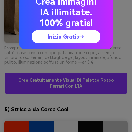
Crea immagini
IA illimitate.
100% gratis!
Inizia Gratis→
Prompt: scatto in studio realistico di etichetta di sacchetto
caffè, base crema con tipografia marrone cupo, accento
timbro rosso Ferrari, dettagli beige, layout minimale, sfondo
pulito, illuminazione soffusa uniforme --ar 3:4
Crea Gratuitamente Visual Di Palette Rosso
Ferrari Con L’IA
5) Striscia da Corsa Cool