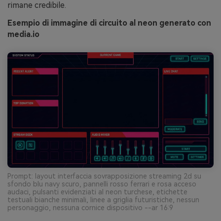
rimane credibile.
Esempio di immagine di circuito al neon generato con
media.io
Prompt: layout interfaccia sovrapposizione streaming 2d su
sfondo blu navy scuro, pannelli rosso ferrari e rosa acceso
audaci, pulsanti evidenziati al neon turchese, etichette
testuali bianche minimali, linee a griglia futuristiche, nessun
personaggio, nessuna cornice dispositivo --ar 16:9