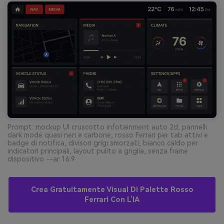
Prompt: mockup UI cruscotto infotainment auto 2d, pannelli
dark mode quasi neri e carbone, rosso Ferrari per tab attivi e
badge di notifica, divisori grigi smorzati, bianco caldo per
indicatori principali, layout pulito a griglia, senza frame
dispositivo --ar 16:9
Crea Gratuitamente Visual Di Palette Rosso
Ferrari Con L’IA