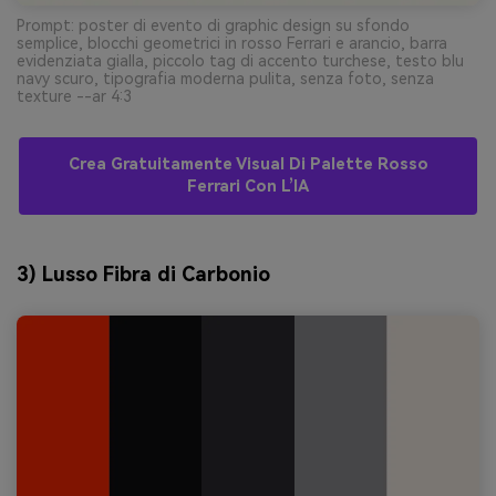
Prompt: poster di evento di graphic design su sfondo
semplice, blocchi geometrici in rosso Ferrari e arancio, barra
evidenziata gialla, piccolo tag di accento turchese, testo blu
navy scuro, tipografia moderna pulita, senza foto, senza
texture --ar 4:3
Crea Gratuitamente Visual Di Palette Rosso
Ferrari Con L’IA
3) Lusso Fibra di Carbonio