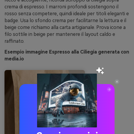
crema di espresso. I marroni profondi sostengono il
rosso senza competere, quindi ideale per titoli eleganti e
badge. Usa lo sfondo crema per facilitarne la lettura e il
beige come richiamo alla carta artigianale. Prova icone a
filo sottile in beige per mantenere il layout caldo e
raffinato.
Esempio immagine Espresso alla Ciliegia generata con
media.io