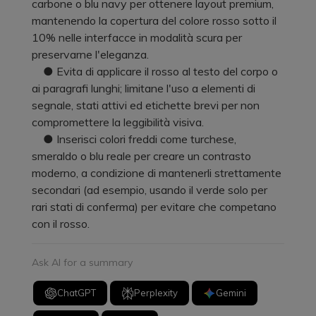
carbone o blu navy per ottenere layout premium,
mantenendo la copertura del colore rosso sotto il
10% nelle interfacce in modalità scura per
preservarne l'eleganza.
● Evita di applicare il rosso al testo del corpo o
ai paragrafi lunghi; limitane l'uso a elementi di
segnale, stati attivi ed etichette brevi per non
compromettere la leggibilità visiva.
● Inserisci colori freddi come turchese,
smeraldo o blu reale per creare un contrasto
moderno, a condizione di mantenerli strettamente
secondari (ad esempio, usando il verde solo per
rari stati di conferma) per evitare che competano
con il rosso.
Ask AI for a summary
ChatGPT
Perplexity
Gemini