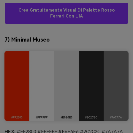
Crea Gratuitamente Visual Di Palette Rosso
Ferrari Con L’IA
7) Minimal Museo
HEX:
#FF2800 #FFFFFF #E6E6E6 #2C2C2C #7A7A7A