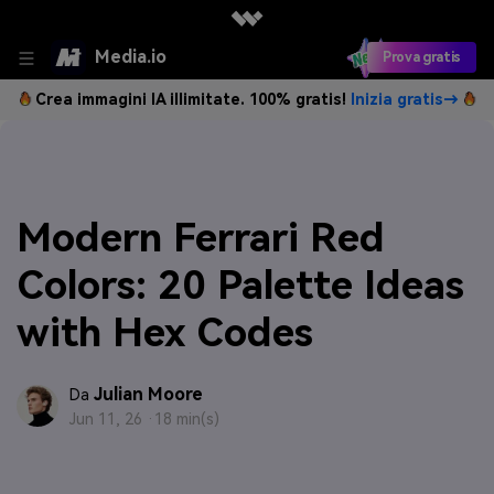
Media.io
Prova gratis
Crea immagini IA illimitate. 100% gratis!
Inizia gratis→
Modern Ferrari Red
Colors: 20 Palette Ideas
with Hex Codes
Julian Moore
Da
Jun 11, 26 ·
18 min(s)