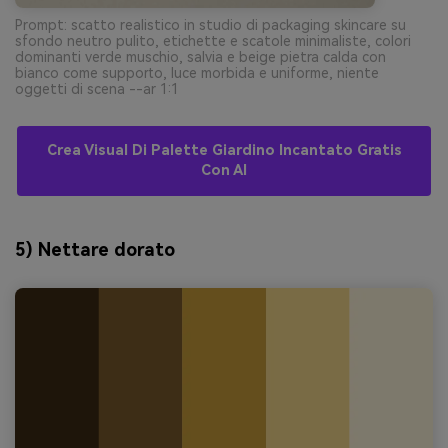
Prompt: scatto realistico in studio di packaging skincare su
sfondo neutro pulito, etichette e scatole minimaliste, colori
dominanti verde muschio, salvia e beige pietra calda con
bianco come supporto, luce morbida e uniforme, niente
oggetti di scena --ar 1:1
Crea Visual Di Palette Giardino Incantato Gratis
Con AI
5) Nettare dorato