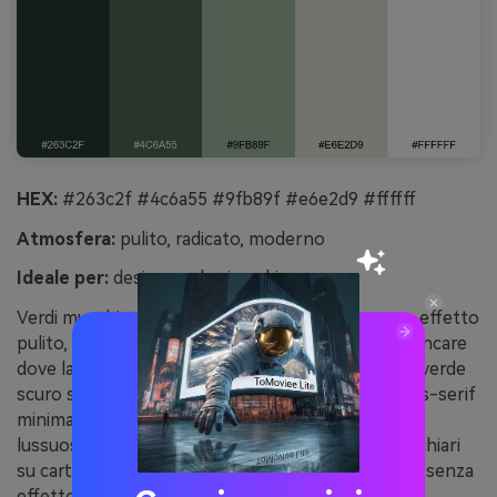
HEX:
#263c2f #4c6a55 #9fb89f #e6e2d9 #ffffff
Atmosfera:
pulito, radicato, moderno
Ideale per:
design packaging skincare
Verdi muschio su neutri simili al marmo danno un effetto
pulito, botanico e premium. Usalo su etichette skincare
dove la salvia morbida incornicia gli ingredienti e il verde
scuro sostiene i marchi. Abbina con tipografia sans-serif
minimale e tanto spazio bianco per un’atmosfera
lussuosa da spa. Suggerimento: stampa i toni più chiari
su carta opaca per mantenere naturale la palette, senza
effetto lucido.