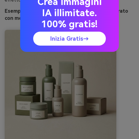
Crea immagini
IA illimitate.
Esempio di immagine di muschio e marmo generato
con media.io
100% gratis!
Inizia Gratis→