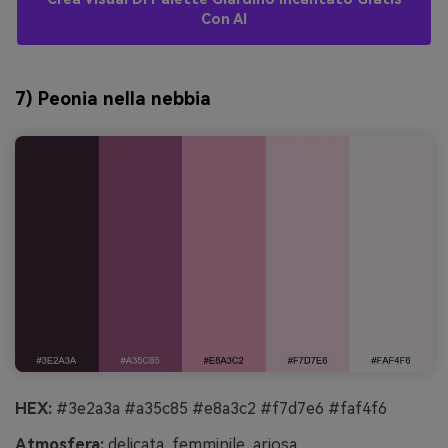
Con AI
7) Peonia nella nebbia
HEX:
#3e2a3a #a35c85 #e8a3c2 #f7d7e6 #faf4f6
Atmosfera:
delicata, femminile, ariosa