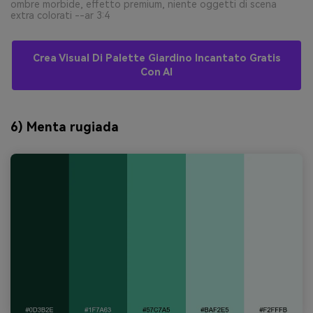
ombre morbide, effetto premium, niente oggetti di scena
extra colorati --ar 3:4
Crea Visual Di Palette Giardino Incantato Gratis
Con AI
6) Menta rugiada