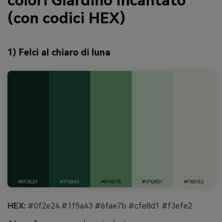
colori Giardino Incantato
(con codici HEX)
1) Felci al chiaro di luna
HEX:
#0f2e24 #1f5a43 #6fae7b #cfe8d1 #f3efe2