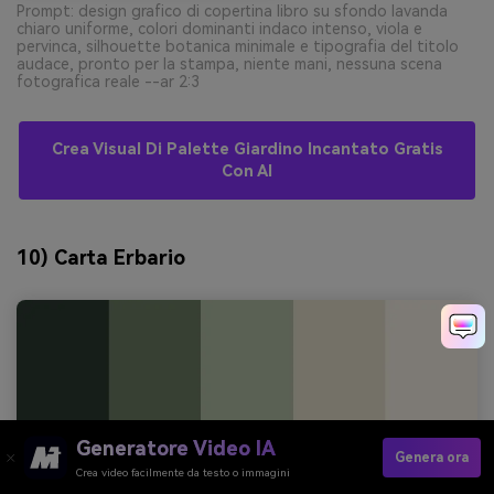
Prompt: design grafico di copertina libro su sfondo lavanda
chiaro uniforme, colori dominanti indaco intenso, viola e
pervinca, silhouette botanica minimale e tipografia del titolo
audace, pronto per la stampa, niente mani, nessuna scena
fotografica reale --ar 2:3
Crea Visual Di Palette Giardino Incantato Gratis
Con AI
10) Carta Erbario
Generatore Video IA
Genera ora
Crea video facilmente da testo o immagini