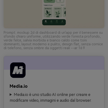
Prompt: mockup 2d di dashboard di un'app per il benessere su
sfondo chiaro uniforme, utilizzando verde foresta profondo,
verde felce, salvia morbida e bianco caldo come toni
dominanti, layout moderno e pulito, design flat, senza cornice
di telefono, senza ombre da oggetti reali --ar 16:9
Media.io
Media.io è uno studio AI online per creare e
modificare video, immagini e audio dal browser.