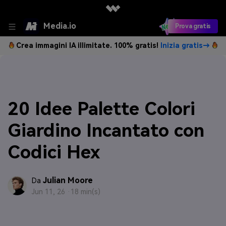
Media.io
Prova gratis
Crea immagini IA illimitate. 100% gratis!
Inizia gratis→
20 Idee Palette Colori
Giardino Incantato con
Codici Hex
Julian Moore
Da
Jun 11, 26 ·
18 min(s)