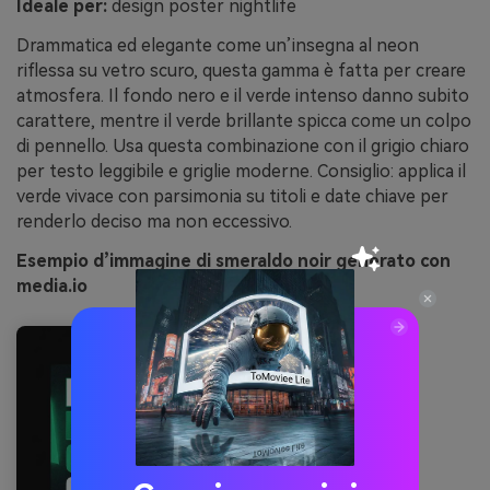
Ideale per:
design poster nightlife
Drammatica ed elegante come un’insegna al neon
riflessa su vetro scuro, questa gamma è fatta per creare
atmosfera. Il fondo nero e il verde intenso danno subito
carattere, mentre il verde brillante spicca come un colpo
di pennello. Usa questa combinazione con il grigio chiaro
per testo leggibile e griglie moderne. Consiglio: applica il
verde vivace con parsimonia su titoli e date chiave per
renderlo deciso ma non eccessivo.
Esempio d’immagine di smeraldo noir generato con
media.io