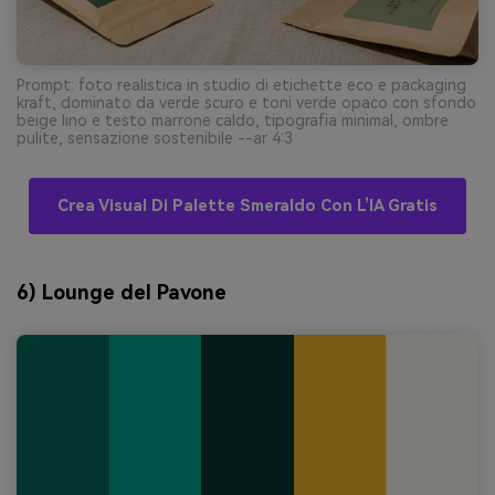
Prompt: foto realistica in studio di etichette eco e packaging
kraft, dominato da verde scuro e toni verde opaco con sfondo
beige lino e testo marrone caldo, tipografia minimal, ombre
pulite, sensazione sostenibile --ar 4:3
Crea Visual Di Palette Smeraldo Con L’IA Gratis
6) Lounge del Pavone