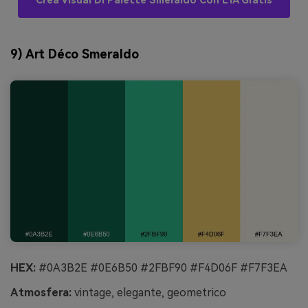
Crea Visual Di Palette Smeraldo Con L’IA Gratis
9) Art Déco Smeraldo
HEX:
#0A3B2E #0E6B50 #2FBF90 #F4D06F #F7F3EA
Atmosfera:
vintage, elegante, geometrico