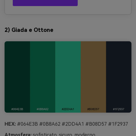
2) Giada e Ottone
HEX:
#064E3B #0B8A62 #2DD4A1 #B08D57 #1F2937
Atmosfera:
sofisticato, sicuro, moderno