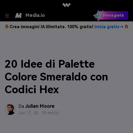
Media.io
Prova gratis
Crea immagini IA illimitate. 100% gratis!
Inizia gratis→
20 Idee di Palette
Colore Smeraldo con
Codici Hex
Julian Moore
Da
Jun 11, 26 ·
18 min(s)