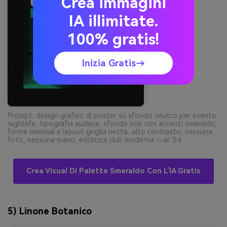
Crea immagini
IA illimitate.
100% gratis!
Inizia Gratis→
Prompt: design grafico di poster su sfondo neutro per evento
nightlife, tipografia audace, sfondo noir con accenti smeraldo,
forme minimali e layout griglia netta, alto contrasto, nessuna
foto, nessuna mano, estetica club moderna --ar 3:4
Crea Visual Di Palette Smeraldo Con L’IA Gratis
5) Linone Botanico