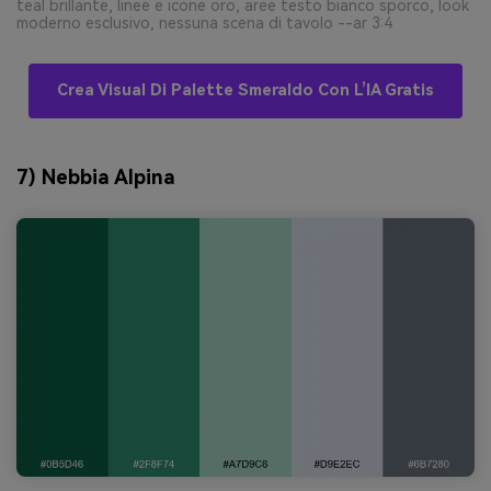
teal brillante, linee e icone oro, aree testo bianco sporco, look
moderno esclusivo, nessuna scena di tavolo --ar 3:4
Crea Visual Di Palette Smeraldo Con L’IA Gratis
7) Nebbia Alpina