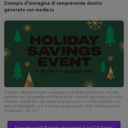
Esempio d’immagine di sempreverde dorato
generato con media.io
Prompt: design banner campagna natalizia grafica su sfondo
neutro con tipografia d’offerta bold, accenti geometrici festivi
minimal, dominato da sempreverde scuro e verde brillante con
piccoli highlights oro e testo cacao scuro, stile retail premium
moderno --ar 16:9