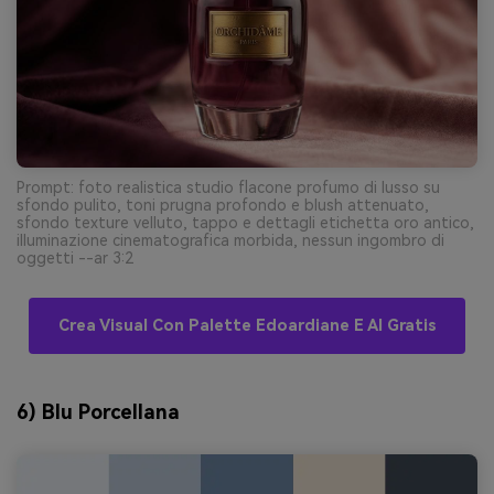
Prompt: foto realistica studio flacone profumo di lusso su
sfondo pulito, toni prugna profondo e blush attenuato,
sfondo texture velluto, tappo e dettagli etichetta oro antico,
illuminazione cinematografica morbida, nessun ingombro di
oggetti --ar 3:2
Crea Visual Con Palette Edoardiane E AI Gratis
6) Blu Porcellana