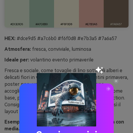
HEX:
#dce9d5 #a7c6b0 #f6f0d8 #e7b3a5 #7a6a57
Atmosfera:
fresca, conviviale, luminosa
Ideale per:
volantino evento primaverile
Fresca e sociale, come tovaglie di lino sotto gli alberi e
delicati fiori in vasi di vetro. Usala per volantini primavera,
poster pop-up, ed eventi comunitari dal tono
accogliente. Abbina il giallo crema ai verdi tenere come
base, poi aggiungi il corallo polveroso per call to action.
Consiglio: usa il marrone solo per testo piccolo così il
layout resta leggero e arioso.
Esempio immagine di festa in giardino generata con
media.io