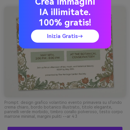
Crea immagini
IA illimitate.
100% gratis!
Inizia Gratis→
Prompt: design grafico volantino evento primavera su sfondo
crema chiaro, bordo botanico illustrato, titolo elegante,
pannelli verde morbido, timbro corallo polveroso, testo corpo
marrone minimal, margini puliti --ar 4:3