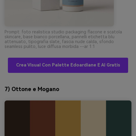
Prompt: foto realistica studio packaging flacone e scatola
skincare, base bianco porcellana, pannelli etichetta blu
attenuato, tipografia slate, fascia nude calda, sfondo
seamless pulito, luce diffusa morbida --ar 1:1
Crea Visual Con Palette Edoardiane E AI Gratis
7) Ottone e Mogano