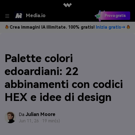
Media.io
Prova gratis
Crea immagini IA illimitate. 100% gratis!
Inizia gratis→
Palette colori
edoardiani: 22
abbinamenti con codici
HEX e idee di design
Julian Moore
Da
Jun 11, 26 ·
19 min(s)