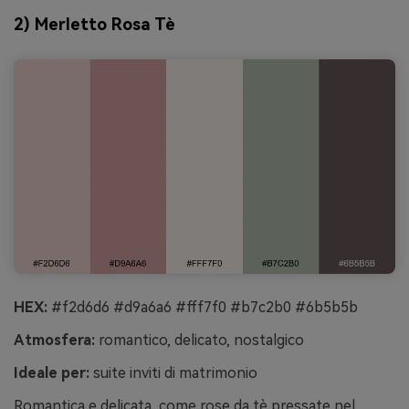
2) Merletto Rosa Tè
HEX:
#f2d6d6 #d9a6a6 #fff7f0 #b7c2b0 #6b5b5b
Atmosfera:
romantico, delicato, nostalgico
Ideale per:
suite inviti di matrimonio
Romantica e delicata, come rose da tè pressate nel