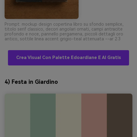
Prompt: mockup design copertina libro su sfondo semplice,
titolo serif classico, decori angolari ornati, campi antracite
profondo e noce, pannello pergamena, piccoli dettagli oro
antico, sottile linea accent grigio-teal attenuata --ar 2:3
Crea Visual Con Palette Edoardiane E AI Gratis
4) Festa in Giardino