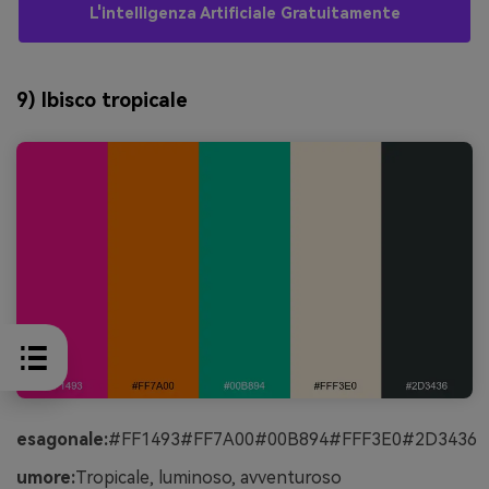
L'intelligenza Artificiale Gratuitamente
9) Ibisco tropicale
esagonale:
#FF1493#FF7A00#00B894#FFF3E0#2D3436
umore:
Tropicale, luminoso, avventuroso