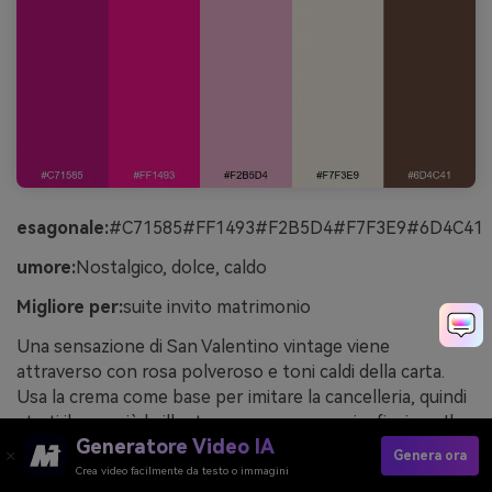
esagonale:
#C71585#FF1493#F2B5D4#F7F3E9#6D4C41
umore:
Nostalgico, dolce, caldo
Migliore per:
suite invito matrimonio
Una sensazione di San Valentino vintage viene
attraverso con rosa polveroso e toni caldi della carta.
Usa la crema come base per imitare la cancelleria, quindi
strati il rosa più brillante per monogrammi e fiorisce. Il
Generatore Video IA
marrone cacao funziona bene per la tipografia serif e i
Genera ora
dettagli RSVP. Suggerimento: mantenere gli abbellimenti
Crea video facilmente da testo o immagini