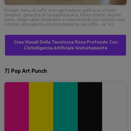
Prompt: menu di caffè di progettazione grafica su sfondo
semplice, gerarchia di tipografia pulita, listino prezzi, piccole
icone, beige caldo dominante e rosa morbido con accenti rosa
intenso, accogliente estetica moderna del caffè- -ar 4:3
Crea Visuali Della Tavolozza Rosa Profondo Con
L'intelligenza Artificiale Gratuitamente
7) Pop Art Punch