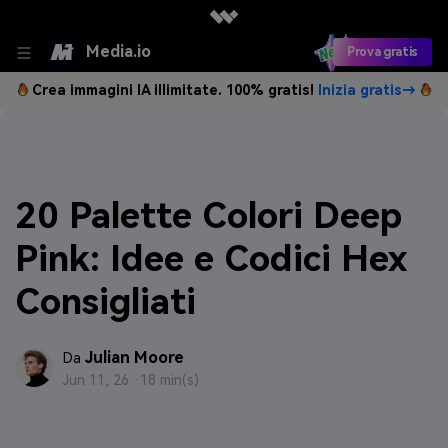
Media.io
Prova gratis
Crea immagini IA illimitate. 100% gratis!
Inizia gratis→
20 Palette Colori Deep
Pink: Idee e Codici Hex
Consigliati
Julian Moore
Da
Jun 11, 26 ·
18 min(s)