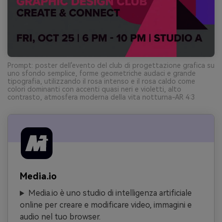
Prompt: poster dell'evento del club di progettazione grafica su
uno sfondo semplice, forme geometriche audaci e grande
tipografia, utilizzando il rosa intenso e il rosa caldo come
colori dominanti con accenti quasi neri e violetti, alto
contrasto, atmosfera moderna della vita notturna-AR 4:3
Media.io
Media.io è uno studio di intelligenza artificiale
online per creare e modificare video, immagini e
audio nel tuo browser.