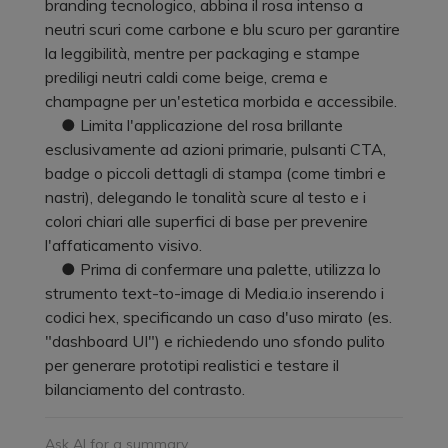
branding tecnologico, abbina il rosa intenso a
neutri scuri come carbone e blu scuro per garantire
la leggibilità, mentre per packaging e stampe
prediligi neutri caldi come beige, crema e
champagne per un'estetica morbida e accessibile.
● Limita l'applicazione del rosa brillante
esclusivamente ad azioni primarie, pulsanti CTA,
badge o piccoli dettagli di stampa (come timbri e
nastri), delegando le tonalità scure al testo e i
colori chiari alle superfici di base per prevenire
l'affaticamento visivo.
● Prima di confermare una palette, utilizza lo
strumento text-to-image di Media.io inserendo i
codici hex, specificando un caso d'uso mirato (es.
"dashboard UI") e richiedendo uno sfondo pulito
per generare prototipi realistici e testare il
bilanciamento del contrasto.
Ask AI for a summary