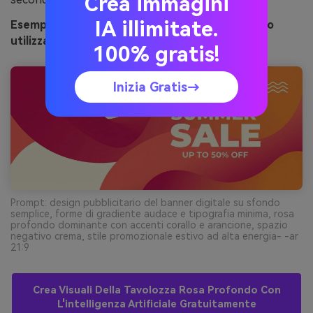
Crea immagini
IA illimitate.
Esempio di immagine di sunset fuchsia generato
utilizzando media.io
100% gratis!
Inizia Gratis→
Prompt: design pubblicitario del banner digitale su sfondo
semplice, forme di gradiente audace e tipografia minima, rosa
profondo dominante con accenti corallo e arancione, spazio
negativo crema, stile promozionale estivo ad alta energia- -ar
21:9
Crea Visuali Della Tavolozza Rosa Profondo Con
L'intelligenza Artificiale Gratuitamente