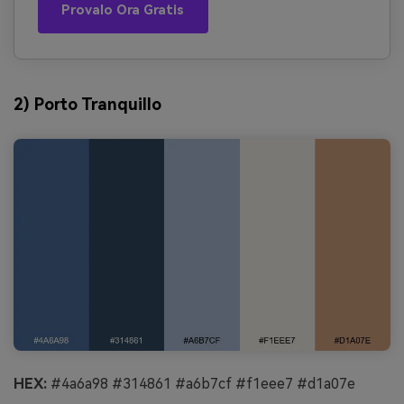
Provalo Ora Gratis
2) Porto Tranquillo
HEX:
#4a6a98 #314861 #a6b7cf #f1eee7 #d1a07e