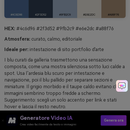
HEX:
#4c6d96 #2f3d52 #9fb2c9 #e6e2dc #a88f76
Atmosfera:
curato, calmo, editoriale
Ideale per:
intestazione di sito portfolio d'arte
I blu curati da galleria trasmettono una sensazione
composta, come una mostra silenziosa sotto luci calde a
spot. Usa l’ardesia blu scuro per intestazione e
navigazione, poi il blu pallido per separare sezioni e
miniature. Il grigio morbido e il taupe caldo evitano che le
immagini sembrino troppo fredde a schermo.
Suggerimento: scegli un solo accento per link e stati
hover e lascia il resto neutro.
Esempio d'immagine di parete della galleria generata
Generatore Video IA
Genera ora
con media.io
Crea video facilmente da testo o immagini