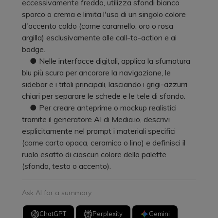
eccessivamente freddo, utilizza sfondi bianco
sporco o crema e limita l'uso di un singolo colore
d'accento caldo (come caramello, oro o rosa
argilla) esclusivamente alle call-to-action e ai
badge.
● Nelle interfacce digitali, applica la sfumatura
blu più scura per ancorare la navigazione, le
sidebar e i titoli principali, lasciando i grigi-azzurri
chiari per separare le schede e le tele di sfondo.
● Per creare anteprime o mockup realistici
tramite il generatore AI di Media.io, descrivi
esplicitamente nel prompt i materiali specifici
(come carta opaca, ceramica o lino) e definisci il
ruolo esatto di ciascun colore della palette
(sfondo, testo o accento).
Ask AI for a summary
ChatGPT
Perplexity
Gemini