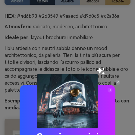
HEX:
#4d6b93 #263549 #9aaec6 #d9d0c5 #c2a36a
Atmosfera:
radicato, moderno, architettonico
Ideale per:
layout brochure immobiliare
I blu ardesia con neutri sabbia danno un mood
architettonico, da galleria. Tieni la tinta più scura per
titoli e divisori, lasciando l’azzurro pallido ad
accompagnare le didascalie foto o le icone. Sabbia e oro
caldo aggiungono un tocco raffinato senza risultare
eccessivi. Consiglio: usa tanto spazio bianco così la
palette comunica calma e qualità.
Esempio d’immagine di ardesia e sabbia generata con
media.io