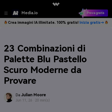
Media.io
Prova gratis
Crea immagini IA illimitate. 100% gratis!
Inizia gratis→
23 Combinazioni di
Palette Blu Pastello
Scuro Moderne da
Provare
Julian Moore
Da
Jun 11, 26 ·
20 min(s)