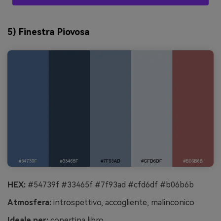
5) Finestra Piovosa
HEX:
#54739f #33465f #7f93ad #cfd6df #b06b6b
Atmosfera:
introspettivo, accogliente, malinconico
Ideale per:
copertina libro