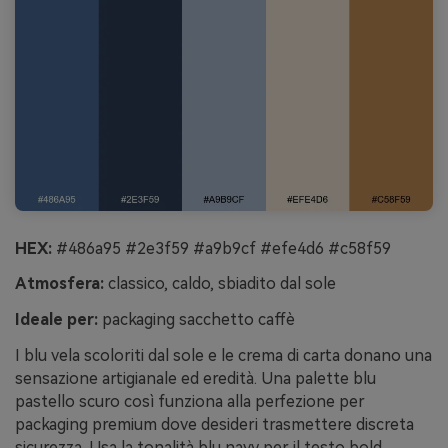
HEX:
#486a95 #2e3f59 #a9b9cf #efe4d6 #c58f59
Atmosfera:
classico, caldo, sbiadito dal sole
Ideale per:
packaging sacchetto caffè
I blu vela scoloriti dal sole e le crema di carta donano una
sensazione artigianale ed eredità. Una palette blu
pastello scuro così funziona alla perfezione per
packaging premium dove desideri trasmettere discreta
sicurezza. Usa la tonalità blu navy per il testo bold,