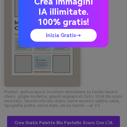
Crea immagini
IA illimitate.
100% gratis!
Inizia Gratis→
Prompt: grafica layout brochure immobiliare su fondo neutro
chiaro, griglia moderna, grandi segnaposti foto, titoli blu scuro
smorzato, blocchi info blu chiaro, barre accento sabbia calda,
tipografia pulita, senza mani, senza tavolo --ar 3:4
Crea Gratis Palette Blu Pastello Scuro Con L’IA