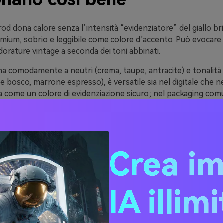
rod dona calore senza l’intensità “evidenziatore” del giallo bri
mium, sobrio e leggibile come colore d’accento. Può evocare 
orature vintage a seconda dei toni abbinati.
na comodamente a neutri (crema, taupe, antracite) e tonalità
de bosco, marrone espresso), è versatile sia nel digitale che n
a come un colore di evidenziazione sicuro; nel packaging com
qualità.
e bene a texture: carta non patinata, fondi in lino, grana sotti
 materiali rendono il goldenrod intenzionale e tattile, non sg
Crea i
ee di Palette Colore Dark
IA illim
nrod (con Codici HEX)