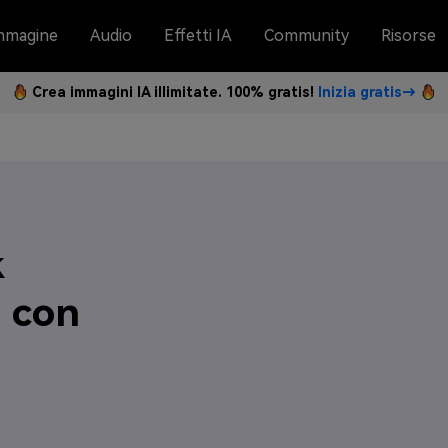
mmagine
Audio
Effetti IA
Community
Risorse
Crea immagini IA illimitate. 100% gratis!
Inizia gratis→
k
 con