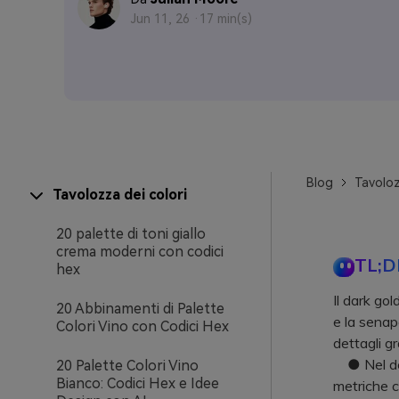
Jun 11, 26 ·
17 min(s)
Blog
Tavoloz
Tavolozza dei colori
20 palette di toni giallo
crema moderni con codici
TL;D
hex
Il dark go
20 Abbinamenti di Palette
e la senap
Colori Vino con Codici Hex
dettagli gr
● Nel desi
20 Palette Colori Vino
Bianco: Codici Hex e Idee
metriche c