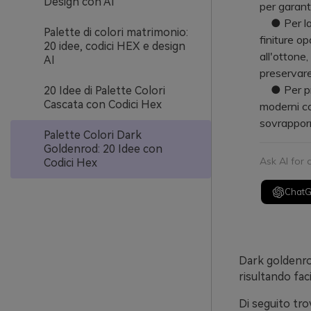
Design con AI
per garanti
● Per la s
Palette di colori matrimonio:
finiture op
20 idee, codici HEX e design
all'ottone
AI
preservare 
● Per prev
20 Idee di Palette Colori
Cascata con Codici Hex
moderni com
sovrapporr
Palette Colori Dark
Goldenrod: 20 Idee con
Ask AI for
Codici Hex
Chat
Dark goldenrod
risultando fa
Di seguito tro