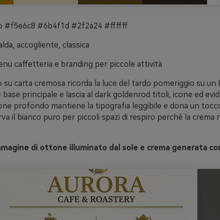
#f5e6c8 #6b4f1d #2f2a24 #ffffff
lda, accogliente, classica
nu caffetteria e branding per piccole attività
 su carta cremosa ricorda la luce del tardo pomeriggio su un
base principale e lascia al dark goldenrod titoli, icone ed evi
rone profondo mantiene la tipografia leggibile e dona un tocco
rva il bianco puro per piccoli spazi di respiro perché la crema r
magine di ottone illuminato dal sole e crema generata co