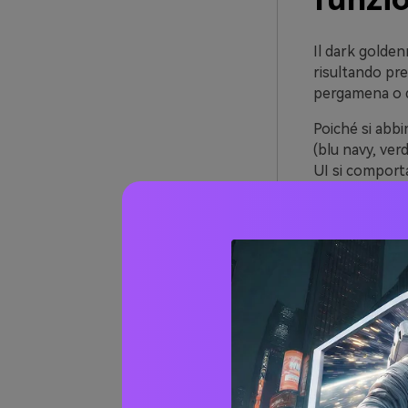
Il dark golden
risultando pre
pergamena o d
Poiché si abbi
(blu navy, ver
UI si comport
artigianalità e 
Si abbina anch
opache. Questi
20+ Id
Golde