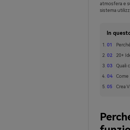
atmosfera e su
sistema utilizz
In questo
Perché
20+ Id
Quali 
Come U
Crea V
Perch
funzi