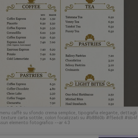
menu caffè su sfondo crema semplice, tipografia elegante, dettagli 
 texture carta sottile, colori focalizzati su #b8860b #f5e6c8 #6b4f
essun elemento fotografico --ar 4:3