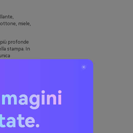
llante,
ottone, miele,
 più profonde
ella stampa. In
unica
le e finiture
argiante.
mmagini
itate.