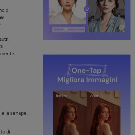
no o
ile
r
utri
di
eamente.
 e la senape,
te di