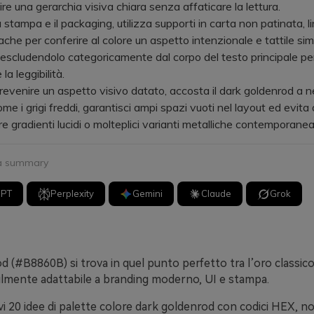
re una gerarchia visiva chiara senza affaticare la lettura.
tampa e il packaging, utilizza supporti in carta non patinata, li
ache per conferire al colore un aspetto intenzionale e tattile sim
, escludendolo categoricamente dal corpo del testo principale pe
la leggibilità.
enire un aspetto visivo datato, accosta il dark goldenrod a ne
e i grigi freddi, garantisci ampi spazi vuoti nel layout ed evita 
e gradienti lucidi o molteplici varianti metalliche contemporan
 a summary
GPT
Perplexity
Gemini
Claude
Grok
 (#B8860B) si trova in quel punto perfetto tra l’oro classico
cilmente adattabile a branding moderno, UI e stampa.
vi 20 idee di palette colore dark goldenrod con codici HEX, no