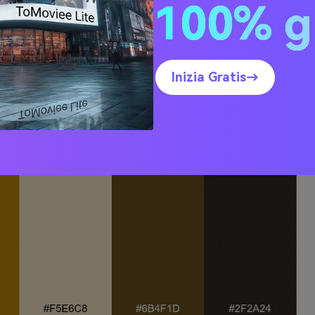
100% g
ne illuminato dal sole e crema
Inizia Gratis→