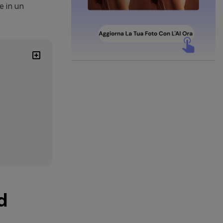
e in un
d