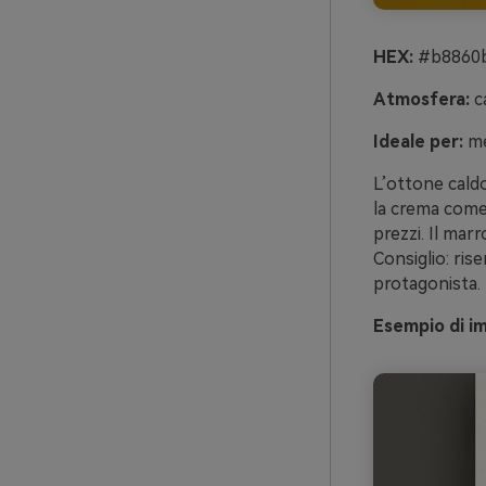
HEX:
#b8860b 
Atmosfera:
ca
Ideale per:
me
L’ottone caldo
la crema come 
prezzi. Il mar
Consiglio: rise
protagonista.
Esempio di im