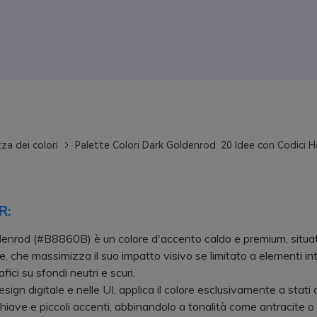
za dei colori
Palette Colori Dark Goldenrod: 20 Idee con Codici H
R:
ldenrod (#B8860B) è un colore d'accento caldo e premium, situato
e, che massimizza il suo impatto visivo se limitato a elementi int
afici su sfondi neutri e scuri.
gn digitale e nelle UI, applica il colore esclusivamente a stati at
hiave e piccoli accenti, abbinandolo a tonalità come antracite o 