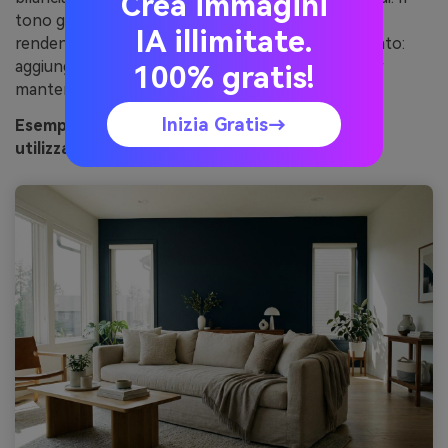
Crea immagini
tono grigio collega i legni caldi e le vernici fredde,
IA illimitate.
rendendo l'intera stanza intenzionale. Suggerimento:
aggiungi texture-bouclé, lino, intonaco opaco-per
100% gratis!
mantenere la tavolozza piatta.
Inizia Gratis→
Esempio di immagine di stormy linen generato
utilizzando media.io