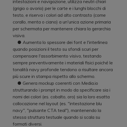
intestazioni e navigazione, utilizza neutri chiari
(grigio o avorio) per le carte e i lunghi blocchi di
testo, e riserva i colori ad alto contrasto (come
corallo, menta o ciano) a un'unica azione primaria
per schermata per mantenere chiara la gerarchia
visiva.
● Aumenta lo spessore dei font e l'interlinea
quando posizioni il testo su sfondi scuri per
compensare l'assorbimento visivo, testando
sempre preventivamente i materiali fisici poiché le
tonalità navy profonde tendono a risultare ancora
più scure in stampa rispetto allo schermo.
● Genera mockup coerenti con Media.io
strutturando i prompt in modo da specificare sia i
nomi dei colori (es. cobalto, oro) sia la loro esatta
collocazione nel layout (es. "intestazione blu
navy", "pulsante CTA teal"), mantenendo la
stessa struttura testuale quando si scala su
formati diversi.