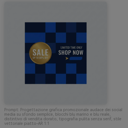
Prompt: Progettazione grafica promozionale audace dei social
media su sfondo semplice, blocchi blu marino e blu reale,
distintivo di vendita dorato, tipografia pulita senza serif, stile
vettoriale piatto-AR 1:1