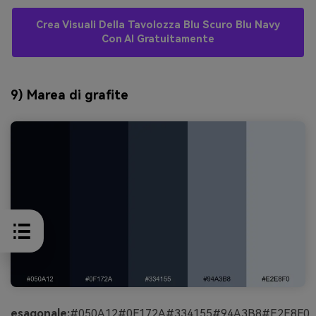
Crea Visuali Della Tavolozza Blu Scuro Blu Navy
Con AI Gratuitamente
9) Marea di grafite
esagonale:
#050A12#0F172A#334155#94A3B8#E2E8F0