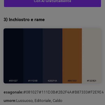
Con AI Gratuitamente
3) Inchiostro e rame
esagonale:
#081027#111D3B#2B2F4A#B87333#F2E9E4
umore:
Lussuoso, Editoriale, Caldo