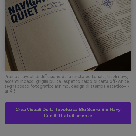
Prompt: layout di diffusione della rivista editoriale, titoli navy,
accenti indaco, griglia pulita, aspetto caldo di carta off-white,
segnaposto fotografico minimo, design di stampa estetico- -
ar 4:3
Crea Visuali Della Tavolozza Blu Scuro Blu Navy
Con AI Gratuitamente