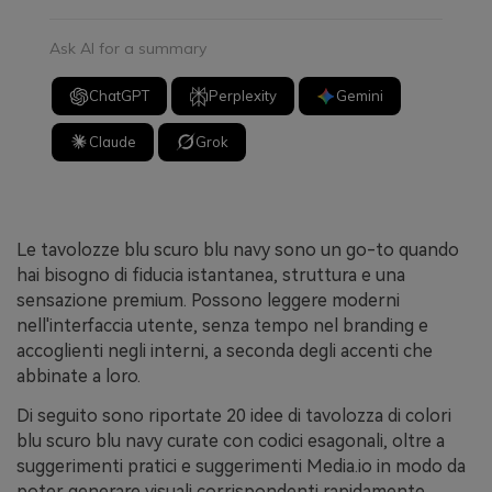
Ask AI for a summary
ChatGPT
Perplexity
Gemini
Claude
Grok
Le tavolozze blu scuro blu navy sono un go-to quando
hai bisogno di fiducia istantanea, struttura e una
sensazione premium. Possono leggere moderni
nell'interfaccia utente, senza tempo nel branding e
accoglienti negli interni, a seconda degli accenti che
abbinate a loro.
Di seguito sono riportate 20 idee di tavolozza di colori
blu scuro blu navy curate con codici esagonali, oltre a
suggerimenti pratici e suggerimenti Media.io in modo da
poter generare visuali corrispondenti rapidamente.