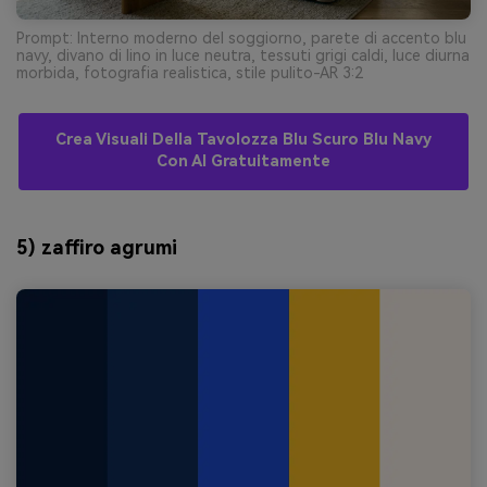
Prompt: Interno moderno del soggiorno, parete di accento blu
navy, divano di lino in luce neutra, tessuti grigi caldi, luce diurna
morbida, fotografia realistica, stile pulito-AR 3:2
Crea Visuali Della Tavolozza Blu Scuro Blu Navy
Con AI Gratuitamente
5) zaffiro agrumi