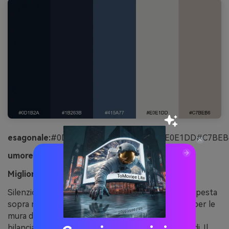
esagonale:
#0D1B2A#1B263B#415A77#E0E1DD#C7BEB
umore:
Tranquillo, naturale, sobrio
Migliore per:
Interno soggiorno moderno
Silenzioso e naturale, si sente come nuvole di tempesta
sopra morbido lino e pietra. Utilizza il blu intenso per le
mura da incasso, le pareti di accento o gli armadi e
bilancia con i neutri della luce su superfici più grandi. Il