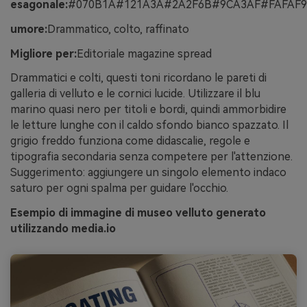
esagonale:
#070B1A#121A3A#2A2F6B#9CA3AF#FAFAF9
umore:
Drammatico, colto, raffinato
Migliore per:
Editoriale magazine spread
Drammatici e colti, questi toni ricordano le pareti di
galleria di velluto e le cornici lucide. Utilizzare il blu
marino quasi nero per titoli e bordi, quindi ammorbidire
le letture lunghe con il caldo sfondo bianco spazzato. Il
grigio freddo funziona come didascalie, regole e
tipografia secondaria senza competere per l'attenzione.
Suggerimento: aggiungere un singolo elemento indaco
saturo per ogni spalma per guidare l'occhio.
Esempio di immagine di museo velluto generato
utilizzando media.io