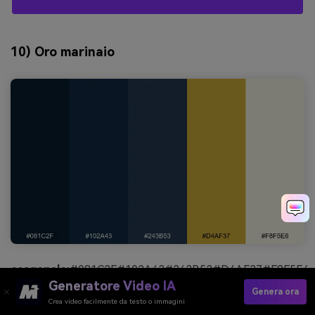
10) Oro marinaio
esagonale:
#081C2F#102A43#243B53#D4AF37#F8F5E6
Generatore Video IA
Genera ora
umore:
Classico, sicuro di sé, di lusso
Crea video facilmente da testo o immagini