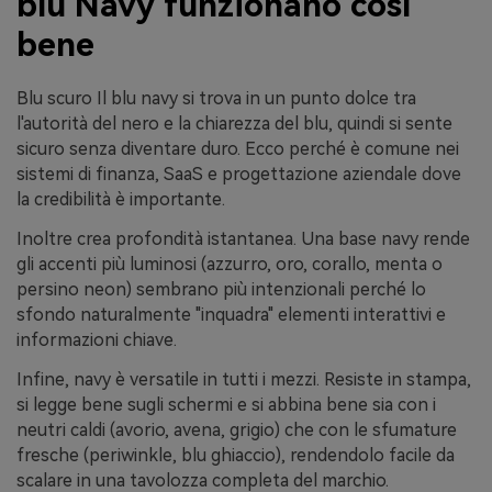
blu Navy funzionano così
bene
Blu scuro Il blu navy si trova in un punto dolce tra
l'autorità del nero e la chiarezza del blu, quindi si sente
sicuro senza diventare duro. Ecco perché è comune nei
sistemi di finanza, SaaS e progettazione aziendale dove
la credibilità è importante.
Inoltre crea profondità istantanea. Una base navy rende
gli accenti più luminosi (azzurro, oro, corallo, menta o
persino neon) sembrano più intenzionali perché lo
sfondo naturalmente "inquadra" elementi interattivi e
informazioni chiave.
Infine, navy è versatile in tutti i mezzi. Resiste in stampa,
si legge bene sugli schermi e si abbina bene sia con i
neutri caldi (avorio, avena, grigio) che con le sfumature
fresche (periwinkle, blu ghiaccio), rendendolo facile da
scalare in una tavolozza completa del marchio.