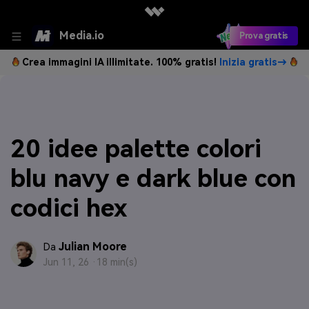
Media.io
Prova gratis
Crea immagini IA illimitate. 100% gratis!
Inizia gratis→
20 idee palette colori
blu navy e dark blue con
codici hex
Julian Moore
Da
Jun 11, 26 ·
18 min(s)