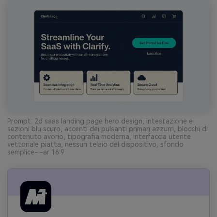
Prompt: 2d saas landing page hero design, intestazione e
sezioni blu scuro, accenti dei pulsanti primari azzurri, blocchi di
contenuto avorio, tipografia moderna, interfaccia utente
vettoriale piatta, nessun telaio del dispositivo, sfondo
semplice- -ar 16:9