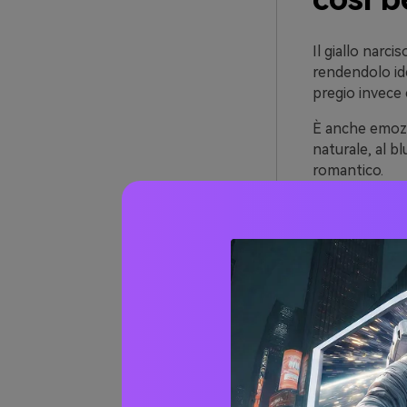
Il giallo narci
rendendolo ide
pregio invece
È anche emozi
naturale, al b
romantico.
Ancora più imp
e carboni—così
Oltre 
(con 