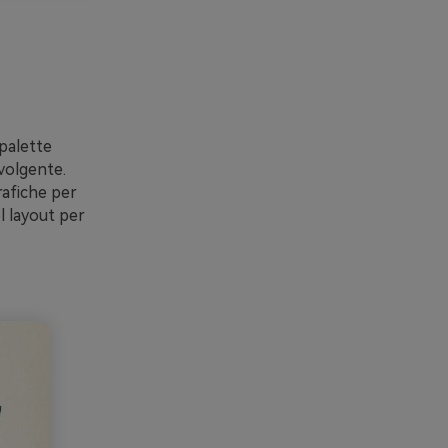
 palette
vvolgente.
rafiche per
el layout per