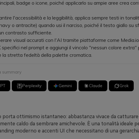
rincipali, badge o icone, poiché applicarlo su ampie aree crea co
tire l'accessibilità e la leggibilità, applica sempre testi in tonali
avy o antracite) quando usi il narciso, poiché il testo giallo su sf
un contrasto sufficiente.
rare visual accurati con l'AI tramite piattaforme come Media.io, 
 specifici nel prompt e aggiungi il vincolo "nessun colore extra" 
la stretta fedeltà della palette cromatica.
 a summary
GPT
Perplexity
Gemini
Claude
Grok
iso porta ottimismo istantaneo: abbastanza vivace da catturare 
mente caldo da sembrare amichevole. È una tonalità ideale pe
randing moderno e accenti UI che necessitano di una gerarchia