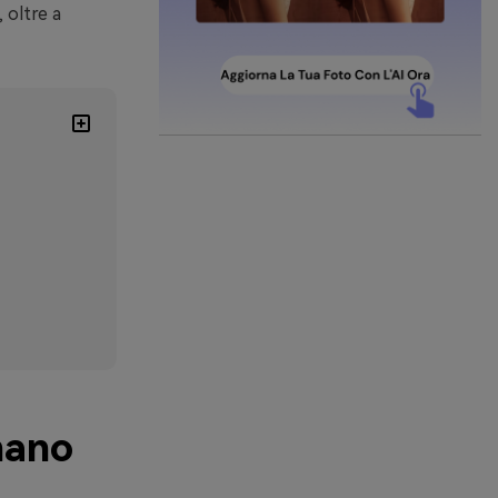
 oltre a
nano