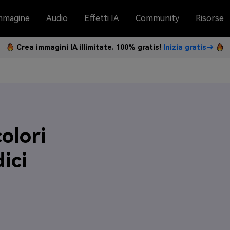
mmagine
Audio
Effetti IA
Community
Risorse
Crea immagini IA illimitate. 100% gratis!
Inizia gratis→
olori
ici