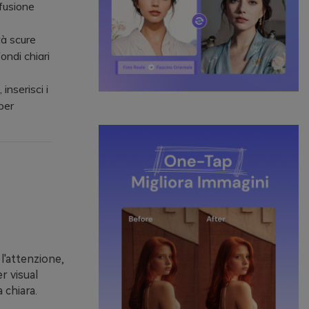
nfusione
tà scure
ondi chiari
inserisci i
per
l'attenzione,
r visual
 chiara.