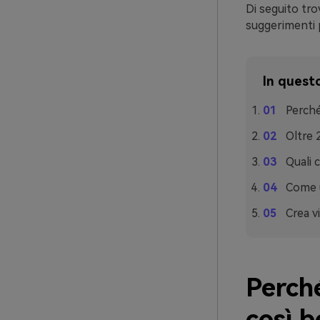
Di seguito tro
suggerimenti p
In questo
Perché
Oltre 
Quali 
Come u
Crea vi
Perché
così 