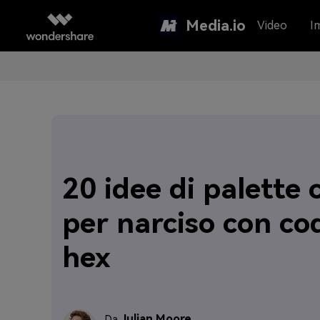
Media.io
Video
I
20 idee di palette c
per narciso con cod
hex
Julian Moore
Da