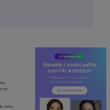
tte
ne se
ali come