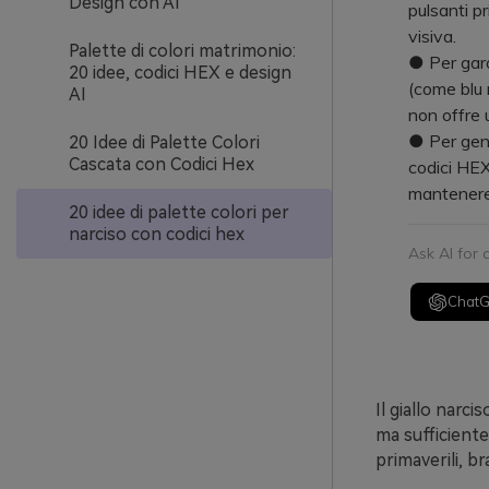
Design con AI
pulsanti p
visiva.
Palette di colori matrimonio:
● Per garan
20 idee, codici HEX e design
(come blu n
AI
non offre 
● Per gene
20 Idee di Palette Colori
Cascata con Codici Hex
codici HEX
mantenere 
20 idee di palette colori per
narciso con codici hex
Ask AI for
Chat
Il giallo narc
ma sufficiente
primaverili, b