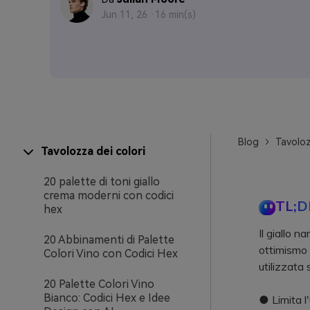
Jun 11, 26 ·
16 min(s)
Blog
Tavoloz
Tavolozza dei colori
20 palette di toni giallo
crema moderni con codici
TL;D
hex
Il giallo 
20 Abbinamenti di Palette
ottimismo 
Colori Vino con Codici Hex
utilizzata
20 Palette Colori Vino
Bianco: Codici Hex e Idee
● Limita l