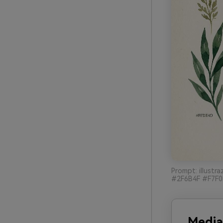
Prompt: illustra
#2F6B4F #F7F0E6
Media