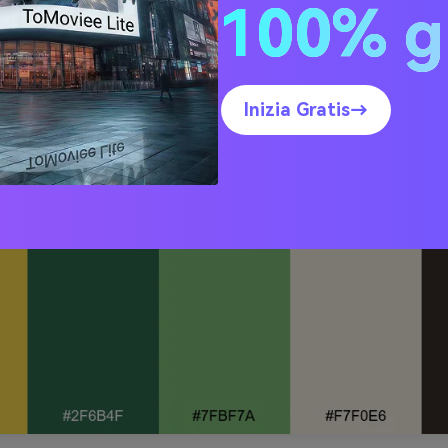
100% g
o soleggiato
Inizia Gratis→