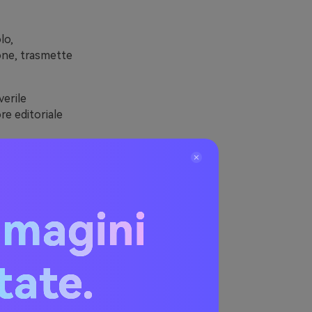
lo,
ione, trasmette
erile
re editoriale
i—creme, grigi
mmagini
affodil
itate.