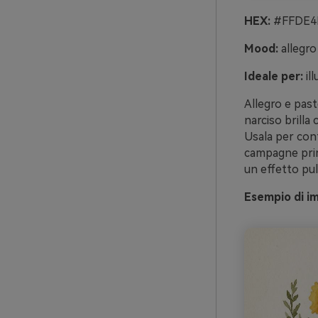
HEX:
#FFDE4D
Mood:
allegro
Ideale per:
il
Allegro e pasto
narciso brilla 
Usala per conf
campagne primav
un effetto puli
Esempio di i