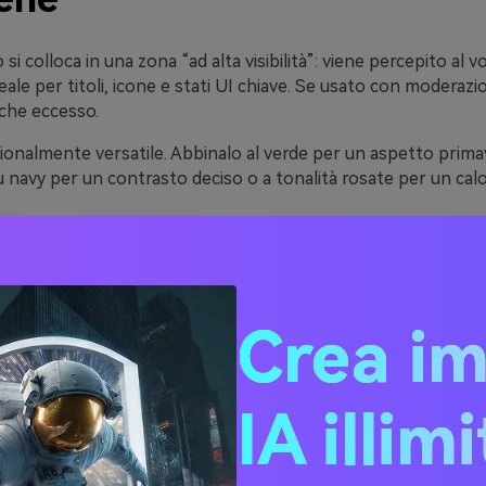
so si colloca in una zona “ad alta visibilità”: viene percepito al vo
ale per titoli, icone e stati UI chiave. Se usato con moderaz
 che eccesso.
onalmente versatile. Abbinalo al verde per un aspetto primav
lu navy per un contrasto deciso o a tonalità rosate per un calo
ortante, il narciso si abbina bene sia a neutri caldi che fredd
 puoi creare layout leggibili ma comunque solari.
Crea i
20 idee di palette colore d
codici HEX)
IA illim