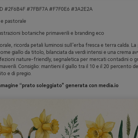
 #2F6B4F #7FBF7A #F7F0E6 #3A2E2A
 e pastorale
lustrazioni botaniche primaverili e branding eco
rale, ricorda petali luminosi sull’erba fresca e terra calda. La
come giallo da titolo, bilanciata da verdi intensi e una crema a
ezioni nature-friendly, segnaletica per mercati contadini o g
erili. Consiglio: mantieni il giallo tra il 10 e il 20 percento d
to e di pregio.
mmagine “prato soleggiato” generata con media.io