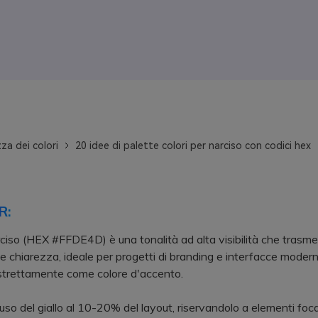
za dei colori
20 idee di palette colori per narciso con codici hex
R:
narciso (HEX #FFDE4D) è una tonalità ad alta visibilità che trasme
e chiarezza, ideale per progetti di branding e interfacce moder
 strettamente come colore d'accento.
'uso del giallo al 10-20% del layout, riservandolo a elementi foc