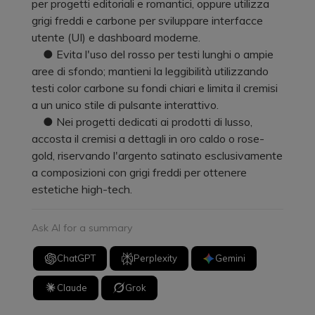
per progetti editoriali e romantici, oppure utilizza
grigi freddi e carbone per sviluppare interfacce
utente (UI) e dashboard moderne.
● Evita l'uso del rosso per testi lunghi o ampie
aree di sfondo; mantieni la leggibilità utilizzando
testi color carbone su fondi chiari e limita il cremisi
a un unico stile di pulsante interattivo.
● Nei progetti dedicati ai prodotti di lusso,
accosta il cremisi a dettagli in oro caldo o rose-
gold, riservando l'argento satinato esclusivamente
a composizioni con grigi freddi per ottenere
estetiche high-tech.
Ask AI for a summary
ChatGPT
Perplexity
Gemini
Claude
Grok