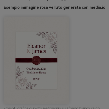
Esempio immagine rosa velluto generata con media.io
Prompt: grafica di invito matrimonio su sfondo bianco caldo