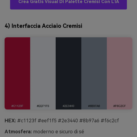
Crea Gratis Visual Di Palette Cremisi Con L’IA
4) Interfaccia Acciaio Cremisi
HEX:
#c1123f #eef1f5 #2e3440 #8b97a6 #f6c2cf
Atmosfera:
moderno e sicuro di sé