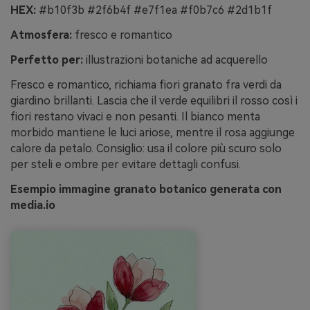
HEX:
#b10f3b #2f6b4f #e7f1ea #f0b7c6 #2d1b1f
Atmosfera:
fresco e romantico
Perfetto per:
illustrazioni botaniche ad acquerello
Fresco e romantico, richiama fiori granato fra verdi da
giardino brillanti. Lascia che il verde equilibri il rosso così i
fiori restano vivaci e non pesanti. Il bianco menta
morbido mantiene le luci ariose, mentre il rosa aggiunge
calore da petalo. Consiglio: usa il colore più scuro solo
per steli e ombre per evitare dettagli confusi.
Esempio immagine granato botanico generata con
media.io