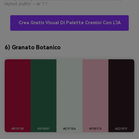
layout pulito --ar 1:1
Crea Gratis Visual Di Palette Cremisi Con L’IA
6) Granato Botanico