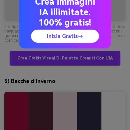
Crea immagini
IA illimitate.
100% gratis!
Prompt: mockup ui dashboard fintech 2d, sfondo grigio chiaro,
navigazione carbone, bottoni principali rosso intenso, accenti
Inizia Gratis→
grafici rosa soft, tipografia pulita, card layout moderno, senza
cornice dispositivo --ar 16:9
Crea Gratis Visual Di Palette Cremisi Con L’IA
5) Bacche d’Inverno