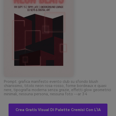
Prompt: grafica manifesto evento club su sfondo blush
chiarissimo, titolo neon rosa-rosso, forme bordeaux e quasi
nere, tipografia moderna senza grazie, effetti glow geometrici
minimali, nessuna persona, nessuna foto --ar 3:4
Crea Gratis Visual Di Palette Cremisi Con L’IA