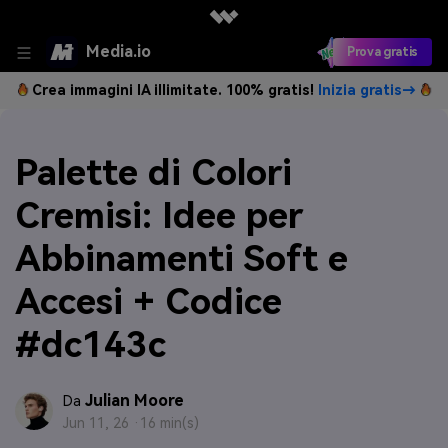
Media.io
Prova gratis
Crea immagini IA illimitate. 100% gratis!
Inizia gratis→
Palette di Colori
Cremisi: Idee per
Abbinamenti Soft e
Accesi + Codice
#dc143c
Julian Moore
Da
Jun 11, 26 ·
16 min(s)