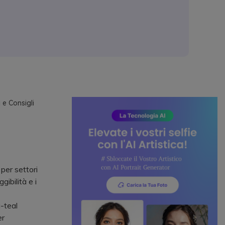
 e Consigli
per settori
ibilità e i
u-teal
er