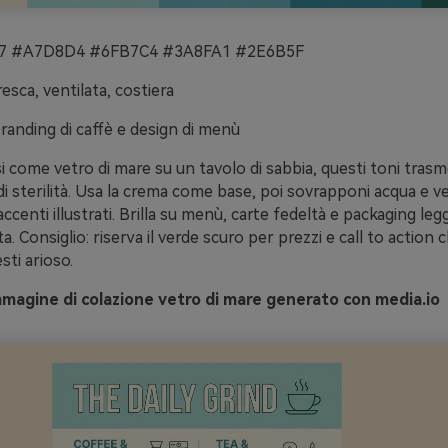
 #A7D8D4 #6FB7C4 #3A8FA1 #2E6B5F
esca, ventilata, costiera
randing di caffè e design di menù
si come vetro di mare su un tavolo di sabbia, questi toni tras
di sterilità. Usa la crema come base, poi sovrapponi acqua e v
 accenti illustrati. Brilla su menù, carte fedeltà e packaging leg
ta. Consiglio: riserva il verde scuro per prezzi e call to action
esti arioso.
magine di colazione vetro di mare generato con media.io