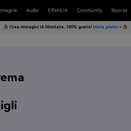
mmagine
Audio
Effetti IA
Community
Risorse
Crea immagini IA illimitate. 100% gratis!
Inizia gratis→
Crema
igli