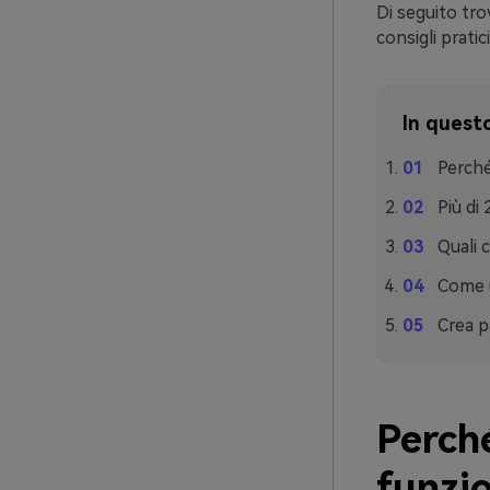
Di seguito tro
consigli prati
In questo
Perché
Più di
Quali 
Come u
Crea p
Perch
funzi