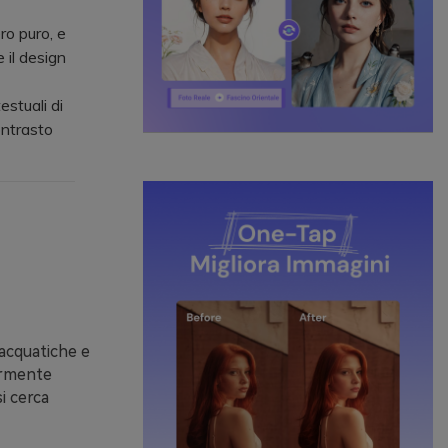
ro puro, e
 il design
stuali di
ontrasto
acquatiche e
armente
i cerca