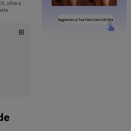
X, oltre a
nate.
de