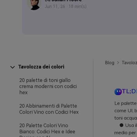
Jun 11, 26 ·
18 min(s)
Blog
Tavoloz
Tavolozza dei colori
20 palette di toni giallo
crema moderni con codici
TL;D
hex
Le palette
20 Abbinamenti di Palette
come UI, b
Colori Vino con Codici Hex
toni acqua
● Usa il c
20 Palette Colori Vino
Bianco: Codici Hex e Idee
medio per p