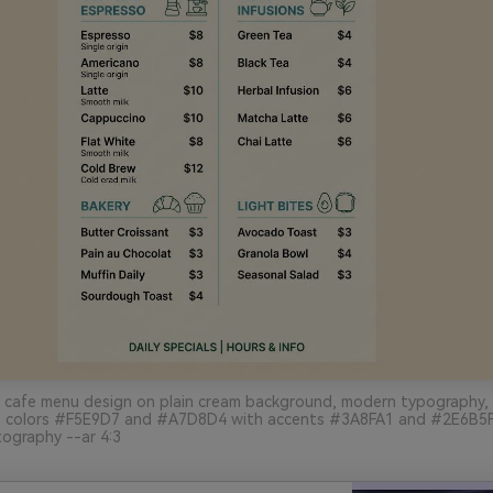
 cafe menu design on plain cream background, modern typography, s
t colors #F5E9D7 and #A7D8D4 with accents #3A8FA1 and #2E6B5F, 
ography --ar 4:3