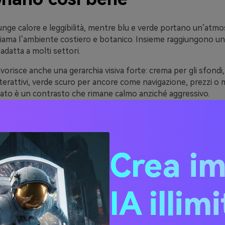
nge calore e leggibilità, mentre blu e verde portano un’atmo
chiama l’ambiente costiero e botanico. Insieme raggiungono u
adatta a molti settori.
vorisce anche una gerarchia visiva forte: crema per gli sfondi
nterattivi, verde scuro per ancore come navigazione, prezzi o
ultato è un contrasto che rimane calmo anziché aggressivo.
te tonalità richiamano materiali naturali (lino, vetro di mare, 
paiono premium sulla stampa e accessibili sul digitale—senza 
i o accenti troppo saturi.
Crea i
 20 idee di palette crema-
IA illim
 (con codici HEX)