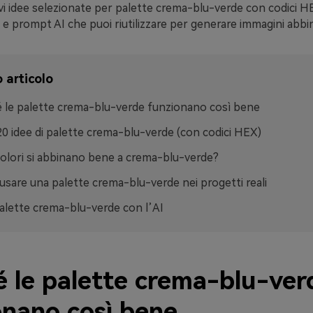
vi idee selezionate per palette crema-blu-verde con codici HE
ci e prompt AI che puoi riutilizzare per generare immagini abbi
 articolo
 le palette crema-blu-verde funzionano così bene
 20 idee di palette crema-blu-verde (con codici HEX)
colori si abbinano bene a crema-blu-verde?
sare una palette crema-blu-verde nei progetti reali
alette crema-blu-verde con l’AI
é le palette crema-blu-ver
onano così bene