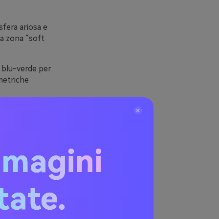
sfera ariosa e
na zona “soft
, blu-verde per
 metriche
erbe,
bisogno di
mmagini
blu-
itate.