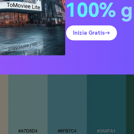
100% g
zione Vetro di Mare
Inizia Gratis→