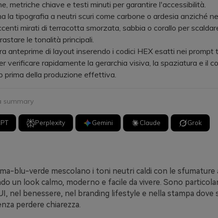
, metriche chiave e testi minuti per garantire l'accessibilità.
a tipografia a neutri scuri come carbone o ardesia anziché ne
ccenti mirati di terracotta smorzata, sabbia o corallo per scaldare
stare le tonalità principali.
nteprime di layout inserendo i codici HEX esatti nei prompt te
r verificare rapidamente la gerarchia visiva, la spaziatura e il c
 prima della produzione effettiva.
 a summary
GPT
Perplexity
Gemini
Claude
Grok
ema-blu-verde mescolano i toni neutri caldi con le sfumature 
ndo un look calmo, moderno e facile da vivere. Sono particol
UI, nel benessere, nel branding lifestyle e nella stampa dove s
nza perdere chiarezza.