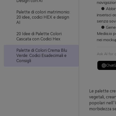
Design con AI
navigazione
● Abbina l
Palette di colori matrimonio:
inserisci a
20 idee, codici HEX e design
senza sovra
AI
● Genera a
Media.io pe
20 Idee di Palette Colori
Cascata con Codici Hex
nei mockup
Palette di Colori Crema Blu
Ask AI for
Verde: Codici Esadecimali e
Consigli
Chat
Le palette cr
vegetali, crea
popolari nell’
morbidezza se