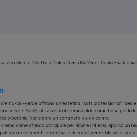
za dei colori
Palette di Colori Crema Blu Verde: Codici Esadecimali
R:
 crema-blu-verde offrono un'estetica "soft professional" ideale 
enessere e SaaS, utilizzando il crema caldo come base per la legg
tici o botanici per creare un contrasto visivo calmo.
rema come sfondo principale per ridurre i riflessi, applica un bl
ulsanti ed elementi interattivi, e riserva il verde-blu più scuro p