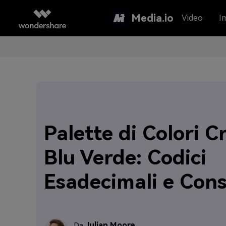
Media.io
Video
I
Palette di Colori 
Blu Verde: Codici
Esadecimali e Cons
Julian Moore
Da