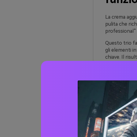
La crema aggiu
pulita che ri
professional” 
Questo trio fa
gli elementi i
chiave. Il ris
Visto che ques
eucalipto), ap
texture pesant
Più di
verde