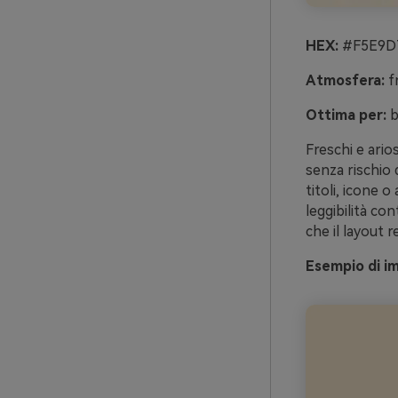
HEX:
#F5E9D7
Atmosfera:
fr
Ottima per:
b
Freschi e ario
senza rischio 
titoli, icone o
leggibilità con
che il layout r
Esempio di im