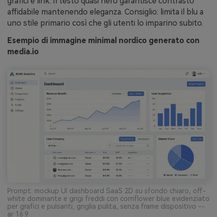
grafici e link. Il testo quasi nero garantisce contrasto
affidabile mantenendo eleganza. Consiglio: limita il blu a
uno stile primario così che gli utenti lo imparino subito.
Esempio di immagine minimal nordico generato con
media.io
Prompt: mockup UI dashboard SaaS 2D su sfondo chiaro, off-
white dominante e grigi freddi con cornflower blue evidenziato
per grafici e pulsanti, griglia pulita, senza frame dispositivo --
ar 16:9