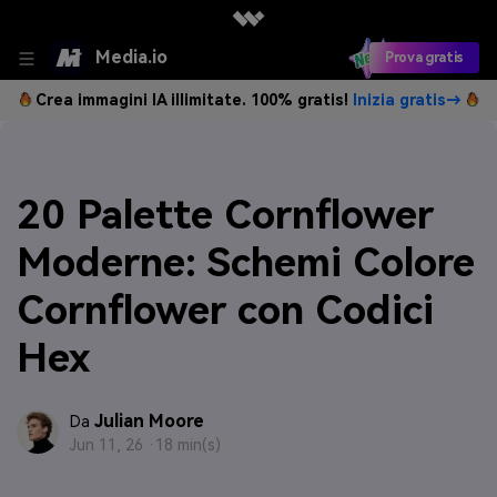
Media.io
Prova gratis
Crea immagini IA illimitate. 100% gratis!
Inizia gratis→
20 Palette Cornflower
Moderne: Schemi Colore
Cornflower con Codici
Hex
Julian Moore
Da
Jun 11, 26 ·
18 min(s)