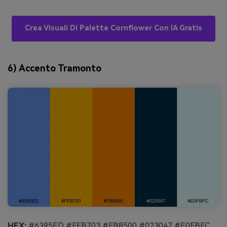
Crea Visuali Di Palette Cornflower Con IA Gratis
6) Accento Tramonto
HEX:
#6395ED #FFB703 #FB8500 #023047 #E0FBFC