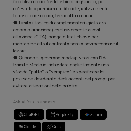
fiordaliso a grigi freddi e bianchi ghiaccio; per
un'estetica premium o editoriale, utilizza neutri
terrosi come crema, terracotta o cacao.
● Limita i toni caldi complementari (giallo oro,
ambra o arancione) esclusivamente a inviti
all'azione (CTA), badge o titoli chiave per
mantenere alto il contrasto senza sovraccaricare il
layout.
● Quando si generano mockup visivi con l'IA
tramite Media.io, richiedere esplicitamente uno
sfondo "pulito" o "semplice" e specificare la
posizione desiderata degli accenti nel prompt per
evitare alterazioni della palette.
Ask AI for a summary
ChatGPT
Perplexity
Gemini
Claude
Grok