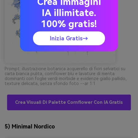
Crea immagini
IA illimitate.
100% gratis!
Inizia Gratis→
Prompt: illustrazione botanica acquerello di fiori selvatici su
carta bianca pulita, cornflower blu e lavature di menta
dominanti con foglie verdi morbide e evidenze giallo pallido,
texture delicata, senza sfondo foto --ar 1:1
Crea Visuali Di Palette Cornflower Con IA Gratis
5) Minimal Nordico