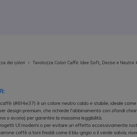
za dei colori
Tavolozza Colori Caffè: Idee Soft, Decise e Neutre
R:
 caffè (#6f4e37) è un colore neutro caldo e stabile, ideale com
 per design premium, che richiede l'abbinamento con sfondi chiari
a o avorio) per garantire la massima leggibilità.
etti UI moderni o per evitare un effetto eccessivamente rust
arrone caffè a toni freddi come il blu-grigio o il verde salvia, ris