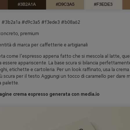
 #3b2a1a #d9c3a5 #f3ede3 #b08a62
concreto, premium
ntità di marca per caffetterie e artigianali
ta come l’espresso appena fatto che si mescola al latte, que
a essere appariscente. La base scura si bilancia perfettamente
ghi, etichette e cartoleria. Per un look raffinato, usa la cre
più scura per il testo. Aggiungi un tocco di caramello per dare 
a palette.
gine crema espresso generata con media.io