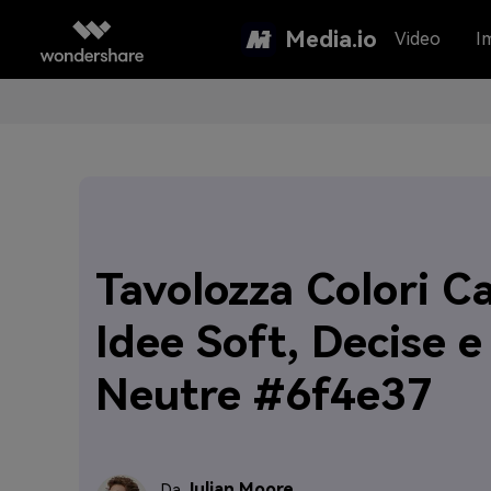
Media.io
Video
I
Tavolozza Colori Ca
Idee Soft, Decise e
Neutre #6f4e37
Julian Moore
Da