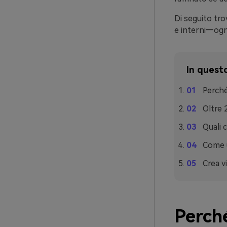
Di seguito tro
e interni—ogn
In questo
Perché
Oltre 
Quali 
Come u
Crea v
Perché