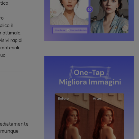
tica
ro
ica il
o ottimale.
ivi rapidi
materiali
tuo
mediatamente
 comunque