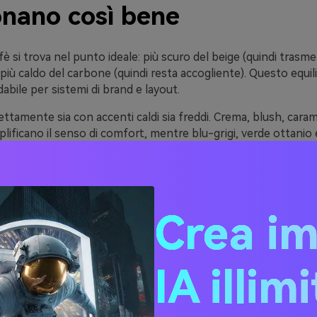
onano così bene
fè si trova nel punto ideale: più scuro del beige (quindi trasmet
 più caldo del carbone (quindi resta accogliente). Questo equil
dabile per sistemi di brand e layout.
ettamente sia con accenti caldi sia freddi. Crema, blush, caram
lificano il senso di comfort, mentre blu-grigi, verde ottanio 
co moderno per web e product design.
rone caffè valorizza la texture—come la grana della carta, il p
elle. Anche design semplici risultano più ricchi lasciando che i
ensazione di “materialità”.
Crea i
20 idee di palette colore
IA illim
ne caffè (con codici HEX)