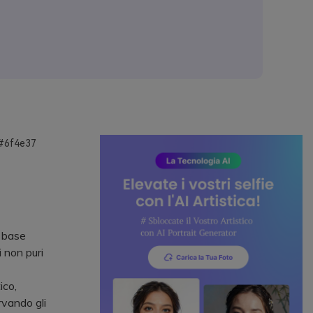
 #6f4e37
e base
 non puri
ico,
ervando gli