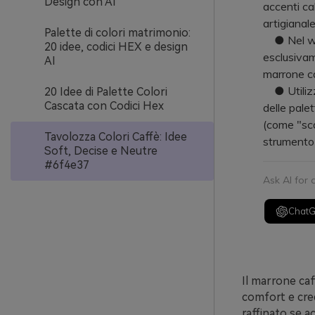
Design con AI
accenti ca
artigianale
Palette di colori matrimonio:
● Nel web 
20 idee, codici HEX e design
esclusivam
AI
marrone ca
● Utilizza
20 Idee di Palette Colori
Cascata con Codici Hex
delle pale
(come "scat
Tavolozza Colori Caffè: Idee
strumento 
Soft, Decise e Neutre
#6f4e37
Ask AI for
Chat
Il marrone ca
comfort e cred
raffinato se ac