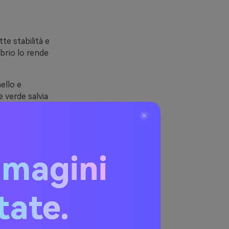
te stabilità e
ibrio lo rende
ello e
e verde salvia
ackaging opaco,
l marrone
mmagini
itate.