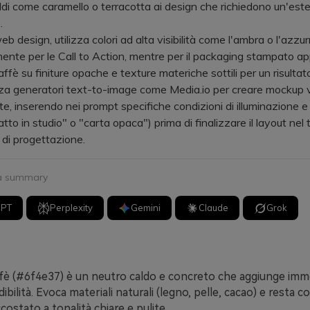
ldi come caramello o terracotta ai design che richiedono un'este
.
design, utilizza colori ad alta visibilità come l'ambra o l'azzur
ente per le Call to Action, mentre per il packaging stampato appl
ffè su finiture opache e texture materiche sottili per un risultat
 generatori text-to-image come Media.io per creare mockup vis
tte, inserendo nei prompt specifiche condizioni di illuminazione e 
to in studio" o "carta opaca") prima di finalizzare il layout nel 
di progettazione.
 a summary
GPT
Perplexity
Gemini
Claude
Grok
ffè (#6f4e37) è un neutro caldo e concreto che aggiunge im
ibilità. Evoca materiali naturali (legno, pelle, cacao) e resta
costato a tonalità chiare e pulite.