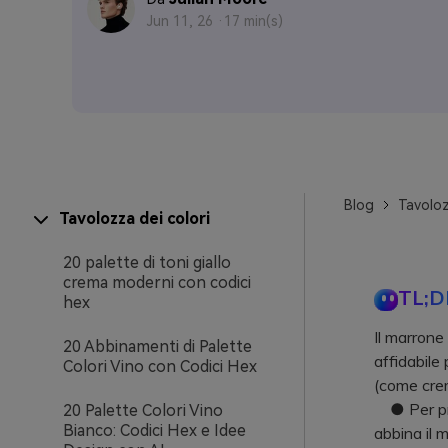
Jun 11, 26 ·
17 min(s)
Blog
Tavoloz
Tavolozza dei colori
20 palette di toni giallo
crema moderni con codici
TL;D
hex
Il marrone
20 Abbinamenti di Palette
affidabile
Colori Vino con Codici Hex
(come crem
● Per prog
20 Palette Colori Vino
Bianco: Codici Hex e Idee
abbina il m