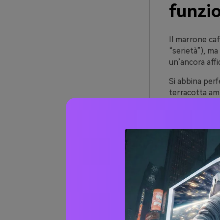
funzi
Il marrone caf
“serietà”), ma
un’ancora affi
Si abbina perf
terracotta amp
danno un toc
Infine, il mar
il legno e la p
trasmetta la s
Oltre 
marro