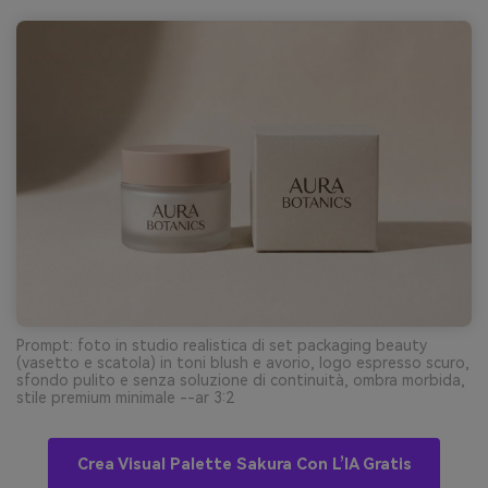
Prompt: foto in studio realistica di set packaging beauty
(vasetto e scatola) in toni blush e avorio, logo espresso scuro,
sfondo pulito e senza soluzione di continuità, ombra morbida,
stile premium minimale --ar 3:2
Crea Visual Palette Sakura Con L’IA Gratis