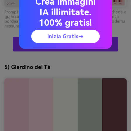
Crea immagini
IA illimitate.
Prompt: mockup 2d dashboard ui su sfondo semplice, schede e
grafici in rosa acqua di rosa, superfici grigio chiaro, accento
100% gratis!
bordeaux su metriche chiave, griglia pulita, tipografia moderna,
nessuna cornice device --ar 16:9
Inizia Gratis→
Crea Visual Palette Sakura Con L’IA Gratis
5) Giardino del Tè