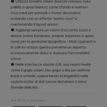
● Utilizza tonalità chiare (bianchi cremosi, rosa
pallido o quasi bianco) come sfondo e riserva i
rosa medi per pannelli o forme decorative,
evitando così un effetto "piatto rosa" e
mantenendo il layout arioso.
● Aggiungi sempre un colore d'accento scuro e
deciso (come bordeaux, prugna, espresso o quasi
nero) per la gerarchia tipografica, i titoli, i pulsanti e
le call-to-action; questo previene un aspetto
eccessivamente dolce e assicura l'accessibilità
visiva.
● Nelle interfacce utente (UI), usa neutri freddi
come il grigio chiaro, blu-grigio o lilla per definire
bordi e schede, supportando la leggibilità nelle
sezioni ricche di dati senza disturbare il tema
floreale delicato.
Ask AI for a summary