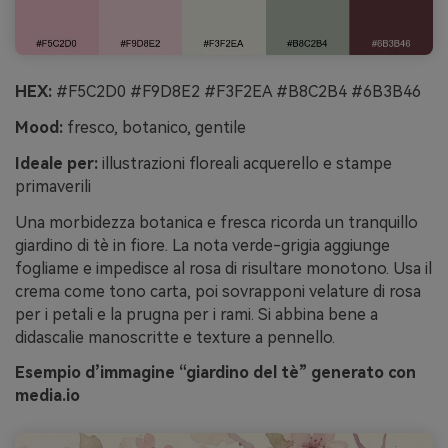
HEX:
#F5C2D0 #F9D8E2 #F3F2EA #B8C2B4 #6B3B46
Mood:
fresco, botanico, gentile
Ideale per:
illustrazioni floreali acquerello e stampe
primaverili
Una morbidezza botanica e fresca ricorda un tranquillo
giardino di tè in fiore. La nota verde-grigia aggiunge
fogliame e impedisce al rosa di risultare monotono. Usa il
crema come tono carta, poi sovrapponi velature di rosa
per i petali e la prugna per i rami. Si abbina bene a
didascalie manoscritte e texture a pennello.
Esempio d’immagine “giardino del tè” generato con
media.io