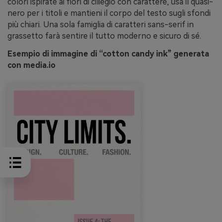
colori ispirate ai fiori di ciliegio con carattere, usa il quasi-
nero per i titoli e mantieni il corpo del testo sugli sfondi
più chiari. Una sola famiglia di caratteri sans-serif in
grassetto farà sentire il tutto moderno e sicuro di sé.
Esempio di immagine di “cotton candy ink” generata
con media.io