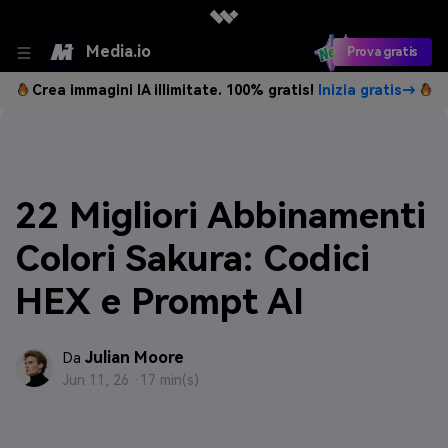
Media.io
Prova gratis
Crea immagini IA illimitate. 100% gratis!
Inizia gratis→
22 Migliori Abbinamenti
Colori Sakura: Codici
HEX e Prompt AI
Julian Moore
Da
Jun 11, 26 ·
17 min(s)