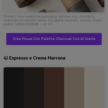
Prompt: foto realistica packaging skincare eco, etichetta
charcoal con accenti salvia, tipografia minimale, sfondo chiaro
pulito, ombre morbide --ar 4:3
Crea Visual Con Palette Charcoal Con AI Gratis
4) Espresso e Crema Marrone