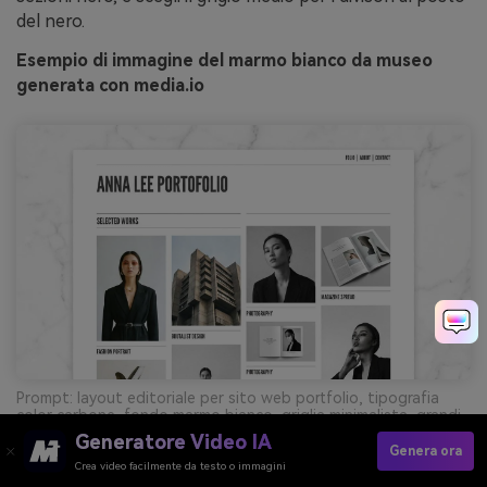
del nero.
Esempio di immagine del marmo bianco da museo
generata con media.io
Prompt: layout editoriale per sito web portfolio, tipografia
color carbone, fondo marmo bianco, griglia minimalista, grandi
segnaposto immagini, design pulito ispirato alla stampa --ar
Generatore Video IA
16:9
Genera ora
Crea video facilmente da testo o immagini