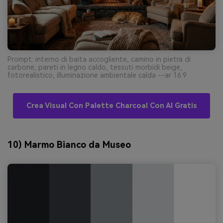
Prompt: interno di baita accogliente, camino in pietra di
carbone, pareti in legno caldo, tessuti morbidi beige,
fotorealistico, illuminazione ambientale calda --ar 16:9
Crea Visual Con Palette Charcoal Con AI Gratis
10) Marmo Bianco da Museo