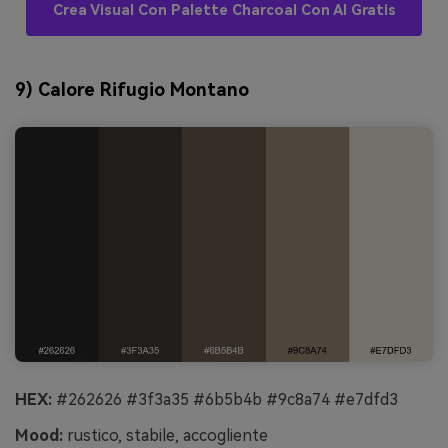
Crea Visual Con Palette Charcoal Con AI Gratis
9) Calore Rifugio Montano
HEX:
#262626 #3f3a35 #6b5b4b #9c8a74 #e7dfd3
Mood:
rustico, stabile, accogliente