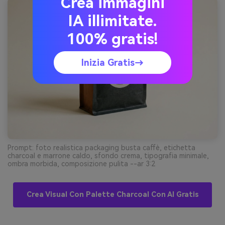
Crea immagini
IA illimitate.
100% gratis!
Inizia Gratis→
Prompt: foto realistica packaging busta caffè, etichetta
charcoal e marrone caldo, sfondo crema, tipografia minimale,
ombra morbida, composizione pulita --ar 3:2
Crea Visual Con Palette Charcoal Con AI Gratis