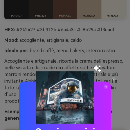
HEX:
#242427 #3b312b #6a4a3c #c8b29a #f3eadf
Mood:
accogliente, artigianale, caldo
Ideale per:
brand caffè, menu bakery, interni rustici
Accogliente e artigianale, ricorda la crema dell’espresso,
pelle vissuta e luci calde da caffetteria. Le sfumature
marroni rendono la base scura meno industriale e più
invitante. Abbina con texture carta kraft, titoli serif e
foto luci soffici per un mood fatto a mano. Consiglio
d’uso: tieni la crema marrone per sfondi così foto
prodotti e testo restano leggibili.
Esempio immagine di espresso e crema marrone
generato con media.io