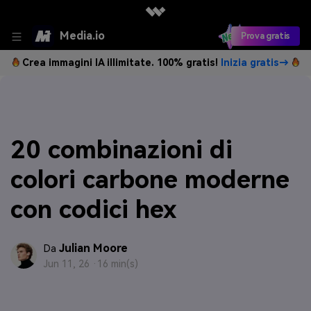
Media.io
Prova gratis
Crea immagini IA illimitate. 100% gratis!
Inizia gratis→
20 combinazioni di
colori carbone moderne
con codici hex
Julian Moore
Da
Jun 11, 26 ·
16 min(s)