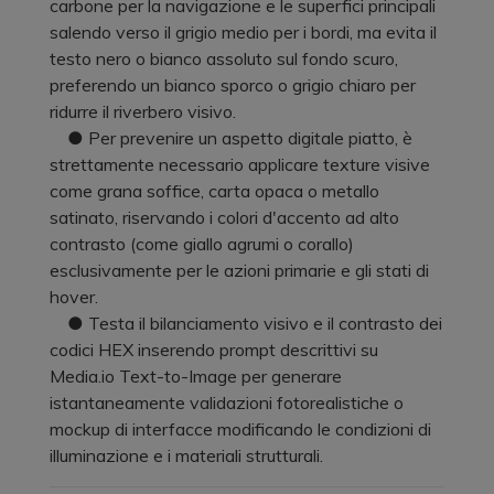
carbone per la navigazione e le superfici principali
salendo verso il grigio medio per i bordi, ma evita il
testo nero o bianco assoluto sul fondo scuro,
preferendo un bianco sporco o grigio chiaro per
ridurre il riverbero visivo.
● Per prevenire un aspetto digitale piatto, è
strettamente necessario applicare texture visive
come grana soffice, carta opaca o metallo
satinato, riservando i colori d'accento ad alto
contrasto (come giallo agrumi o corallo)
esclusivamente per le azioni primarie e gli stati di
hover.
● Testa il bilanciamento visivo e il contrasto dei
codici HEX inserendo prompt descrittivi su
Media.io Text-to-Image per generare
istantaneamente validazioni fotorealistiche o
mockup di interfacce modificando le condizioni di
illuminazione e i materiali strutturali.