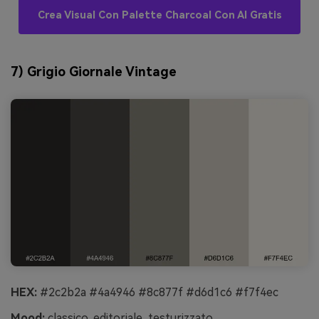
Crea Visual Con Palette Charcoal Con AI Gratis
7) Grigio Giornale Vintage
HEX:
#2c2b2a #4a4946 #8c877f #d6d1c6 #f7f4ec
Mood:
classico, editoriale, testurizzato