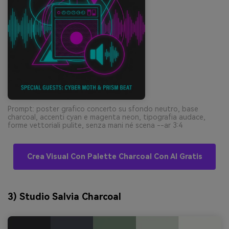
Prompt: poster grafico concerto su sfondo neutro, base
charcoal, accenti cyan e magenta neon, tipografia audace,
forme vettoriali pulite, senza mani né scena --ar 3:4
Crea Visual Con Palette Charcoal Con AI Gratis
3) Studio Salvia Charcoal