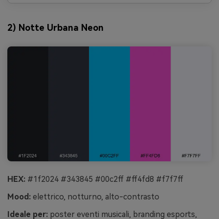
2) Notte Urbana Neon
HEX:
#1f2024 #343845 #00c2ff #ff4fd8 #f7f7ff
Mood:
elettrico, notturno, alto-contrasto
Ideale per:
poster eventi musicali, branding esports,