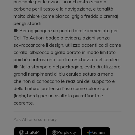
principale per le azioni, un inchiostro scuro o
carbone per il testo e la navigazione, e tonalità
molto chiare (come bianco, grigio freddo o crema)
per gli sfondi.
● Per aggiungere un punto focale immediato per
Call To Action, badge o evidenziazioni senza
sovraccaricare il design, utilizza accenti caldi come
corallo, albicocca o giallo dorato in modo limitato,
poiché contrastano con la freschezza del ceruleo.
● Nella stampa e nel packaging, evita di utilizzare
grandi riempimenti di blu ceruleo saturo a meno
che non si conoscano le reazioni del supporto e
della finitura; preferisci l'uso come colore spot
(loghi, bordi) per un risultato più raffinato e
coerente.
Ask AI for a summary
ChatGPT
Perplexity
Gemini