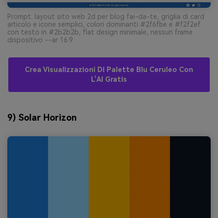
Prompt: layout sito web 2d per blog fai-da-te, griglia di card
articolo e icone semplici, colori dominanti #2f6fbe e #f2f2ef
con testo in #2b2b2b, flat design minimale, nessun frame
dispositivo --ar 16:9
Crea Visualizzazioni Di Palette Blu Ceruleo Con
L’AI Gratis
9) Solar Horizon