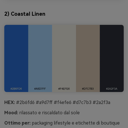
2) Coastal Linen
HEX:
#2b6fd6 #a9d7ff #f4efe6 #d7c7b3 #2a2f3a
Mood:
rilassato e riscaldato dal sole
Ottimo per:
packaging lifestyle e etichette di boutique