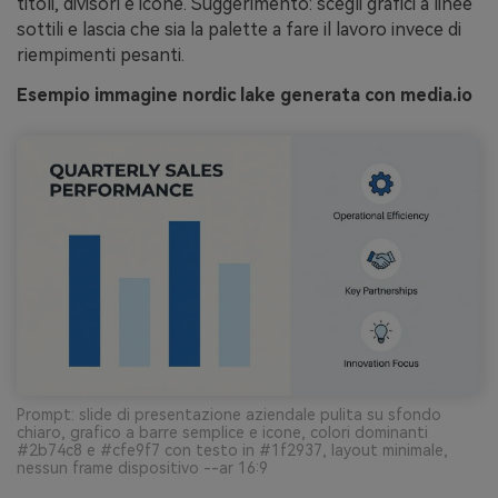
titoli, divisori e icone. Suggerimento: scegli grafici a linee
sottili e lascia che sia la palette a fare il lavoro invece di
riempimenti pesanti.
Esempio immagine nordic lake generata con media.io
Prompt: slide di presentazione aziendale pulita su sfondo
chiaro, grafico a barre semplice e icone, colori dominanti
#2b74c8 e #cfe9f7 con testo in #1f2937, layout minimale,
nessun frame dispositivo --ar 16:9