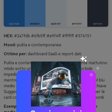
HEX:
#2a7fdb #6fb5ff #e9f4ff #ffffff #374151
Mood:
pulita e contemporanea
Ottimo per:
dashboard SaaS e report dati
Pulita e contemporanea, ricorda un orizzonte mattutino
nitido sotto un cielo blu chiaro. Le tinte morbide
impediscono a grafici e tabelle di risultare pesanti
mentre il grigio ardesia ancora la gerarchia. Abbina il blu
medio e l’ardesia per le azioni principali e i metrici chiave.
Suggerimento: usa il blu più pallido come sfondo per le
card così da separare le sezioni senza aggiungere bordi.
Esempio immagine skyline minimal generata con