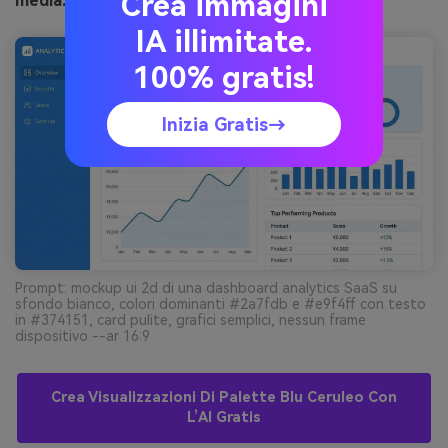
Crea immagini
media.io
IA illimitate.
100% gratis!
Inizia Gratis→
Prompt: mockup ui 2d di una dashboard analytics SaaS su
sfondo bianco, colori dominanti #2a7fdb e #e9f4ff con testo
in #374151, card pulite, grafici semplici, nessun frame
dispositivo --ar 16:9
Crea Visualizzazioni Di Palette Blu Ceruleo Con
L’AI Gratis