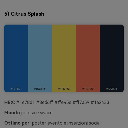
5) Citrus Splash
HEX:
#1e78d1 #8ed6ff #ffe45e #ff7a59 #1a2433
Mood:
giocosa e vivace
Ottimo per:
poster evento e inserzioni social