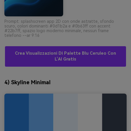
Prompt: splashscreen app 2D con onde astratte, sfondo
scuro, colori dominanti #0d1b2a e #0b63ff con accent
#22b7ff, spazio logo moderno minimale, nessun frame
telefono --ar 9:16
Crea Visualizzazioni Di Palette Blu Ceruleo Con
L’AI Gratis
4) Skyline Minimal