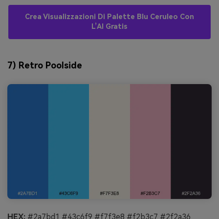
Crea Visualizzazioni Di Palette Blu Ceruleo Con
L’AI Gratis
7) Retro Poolside
HEX:
#2a7bd1 #43c6f9 #f7f3e8 #f2b3c7 #2f2a36