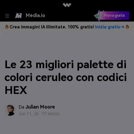
Media.io
Prova gratis
Crea immagini IA illimitate. 100% gratis!
Inizia gratis→
Le 23 migliori palette di
colori ceruleo con codici
HEX
Julian Moore
Da
Jun 11, 26 ·
19 min(s)