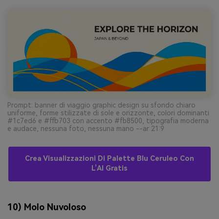
Prompt: banner di viaggio graphic design su sfondo chiaro
uniforme, forme stilizzate di sole e orizzonte, colori dominanti
#1c7ed6 e #ffb703 con accento #fb8500, tipografia moderna
e audace, nessuna foto, nessuna mano --ar 21:9
Crea Visualizzazioni Di Palette Blu Ceruleo Con
L’AI Gratis
10) Molo Nuvoloso