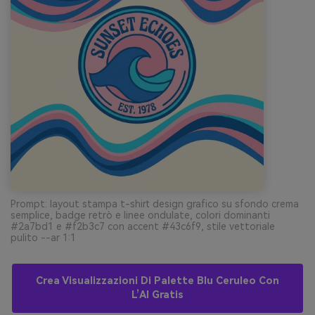
Prompt: layout stampa t-shirt design grafico su sfondo crema
semplice, badge retrò e linee ondulate, colori dominanti
#2a7bd1 e #f2b3c7 con accent #43c6f9, stile vettoriale
pulito --ar 1:1
Crea Visualizzazioni Di Palette Blu Ceruleo Con
L’AI Gratis