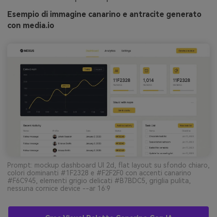
Esempio di immagine canarino e antracite generato
con media.io
Prompt: mockup dashboard UI 2d, flat layout su sfondo chiaro,
colori dominanti #1F2328 e #F2F2F0 con accenti canarino
#F6C945, elementi grigio delicati #B7BDC5, griglia pulita,
nessuna cornice device --ar 16:9