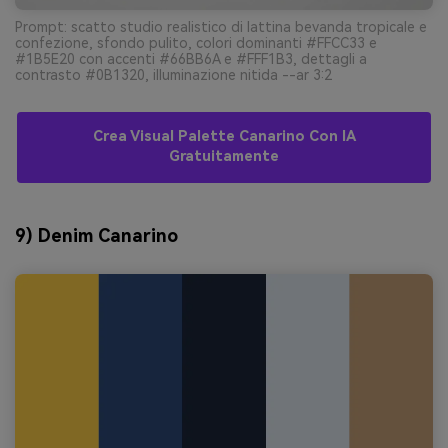
Prompt: scatto studio realistico di lattina bevanda tropicale e
confezione, sfondo pulito, colori dominanti #FFCC33 e
#1B5E20 con accenti #66BB6A e #FFF1B3, dettagli a
contrasto #0B1320, illuminazione nitida --ar 3:2
Crea Visual Palette Canarino Con IA
Gratuitamente
9) Denim Canarino