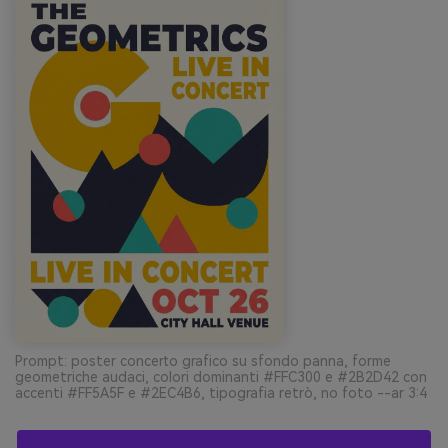
Prompt: poster concerto grafico su sfondo panna, forme
geometriche audaci, colori dominanti #FFC300 e #2B2D42 con
accenti #FF5A5F e #2EC4B6, tipografia retrò, no foto --ar 3:4