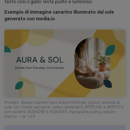
testo così il giallo resta pulito e luminoso.
Esempio di immagine canarino illuminato dal sole
generato con media.io
Prompt: design banner hero brand lifestyle, layout minimal al
sole con forme astratte, colori dominanti #FFD34D e #FFF3C4
con accenti #2A9D8F e #264653, tipografia pulita, spazio
bianco --ar 16:9