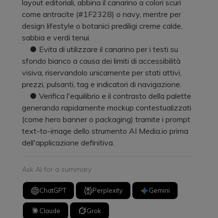
layout editoriali, abbina il canarino a colori scuri
come antracite (#1F2328) o navy, mentre per
design lifestyle o botanici prediligi creme calde,
sabbia e verdi tenui.
● Evita di utilizzare il canarino per i testi su
sfondo bianco a causa dei limiti di accessibilità
visiva, riservandolo unicamente per stati attivi,
prezzi, pulsanti, tag e indicatori di navigazione.
● Verifica l'equilibrio e il contrasto della palette
generando rapidamente mockup contestualizzati
(come hero banner o packaging) tramite i prompt
text-to-image dello strumento AI Media.io prima
dell'applicazione definitiva.
Ask AI for a summary
ChatGPT
Perplexity
Gemini
Claude
Grok