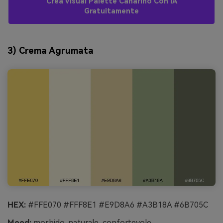
Crea Visual Palette Canarino Con IA
Gratuitamente
3) Crema Agrumata
HEX:
#FFE070 #FFF8E1 #E9D8A6 #A3B18A #6B705C
Mood:
morbido, naturale, confortevole