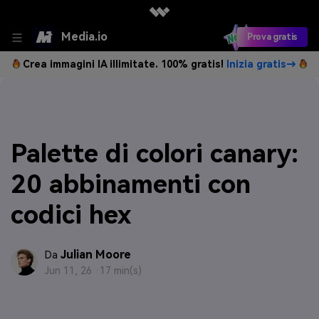
Media.io
Prova gratis
Crea immagini IA illimitate. 100% gratis!
Inizia gratis→
Palette di colori canary:
20 abbinamenti con
codici hex
Julian Moore
Da
Jun 11, 26 ·
17 min(s)