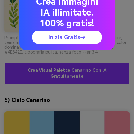
Crea immagini
IA illimitate.
100% gratis!
Inizia Gratis→
Prompt: poster di design grafico su sfondo chiaro semplice,
tema mercatino agricolo primaverile con foglie illustrate, colori
dominanti #FFDA3A e #2E7D32 con accenti #7CB342 e
#4E342E, tipografia pulita, senza foto --ar 3:4
Crea Visual Palette Canarino Con IA
Gratuitamente
5) Cielo Canarino