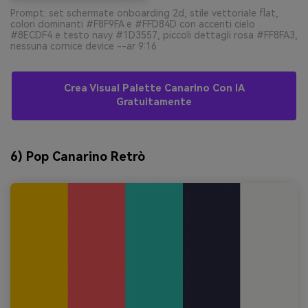
Prompt: set schermate onboarding 2d, stile vettoriale flat,
colori dominanti #F8F9FA e #FFD84D con accenti cielo
#8ECDF4 e testo navy #1D3557, piccoli dettagli rosa #FF8FA3,
nessuna cornice device --ar 9:16
Crea Visual Palette Canarino Con IA
Gratuitamente
6) Pop Canarino Retrò