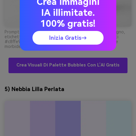
Crea immagini
IA illimitate.
100% gratis!
Prompt: scatto studio realistico di packaging sali da bagno,
etichetta minimal, sfondo bianco pulito, colori dominanti
Inizia Gratis→
#c8ffe9 e #7adbb5 con piccolo accento #ffe9f3, ombre
morbide, estetica benessere premium --ar 3:2
Crea Visuali Di Palette Bubbles Con L’AI Gratis
5) Nebbia Lilla Perlata