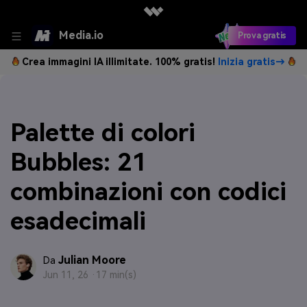
Media.io
Prova gratis
Crea immagini IA illimitate. 100% gratis!
Inizia gratis→
Palette di colori
Bubbles: 21
combinazioni con codici
esadecimali
Julian Moore
Da
Jun 11, 26 ·
17 min(s)