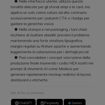
● Nelle interfacce utente, utilizza queste
tonalità delicate per gli sfondi ampi o le card, ma
applica un solo colore saturo ad alto contrasto
esclusivamente per i pulsanti CTA o i badge per
guidare la gerarchia visiva.
● Nella stampa e nel packaging, i toni chiari
rischiano di risultare sbiaditi; previeni il problema
mantenendo una forte struttura tipografica,
margini regolari su finiture opache e aumentando
leggermente la saturazione per i dettagli piccoli.
● Puoi convalidare i concept visivi prima della
produzione finale inserendo i codici HEX esatti nei
prompt di strumenti AI come Media.io per
generare rapidamente mockup realistici di layout,
dashboard o etichette.
Ask AI for a summary
ChatGPT
Perplexity
Gemini