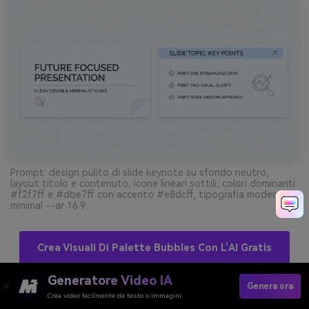
Prompt: design pulito di slide keynote su sfondo neutro,
layout titolo e contenuto, icone lineari sottili, colori dominanti
#f2f7ff e #dbe7ff con accento #e8dcff, tipografia moderna
minimal --ar 16:9
Crea Visuali Di Palette Bubbles Con L’AI Gratis
Generatore Video IA
Genera ora
Crea video facilmente da testo o immagini
11) Lagoon Spritz