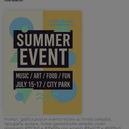
Prompt: grafica poster evento estivo su fondo semplice,
tipografia audace, forme geometriche semplici, colori
dominanti #fff3b0 e #ffe08a con accenti #8ad7ff e #b9fbc0,