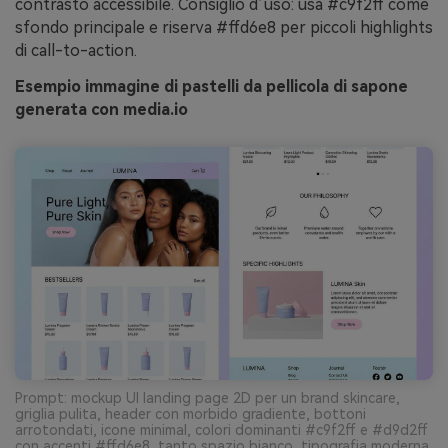
contrasto accessibile. Consiglio d’uso: usa #c9f2ff come
sfondo principale e riserva #ffd6e8 per piccoli highlights
di call-to-action.
Esempio immagine di pastelli da pellicola di sapone
generata con media.io
Prompt: mockup UI landing page 2D per un brand skincare,
griglia pulita, header con morbido gradiente, bottoni
arrotondati, icone minimal, colori dominanti #c9f2ff e #d9d2ff
con accenti #ffd6e8, tanto spazio bianco, tipografia moderna