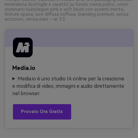
minimalista (bottiglie e vasetti) su fondo crema pulito, colori
dominanti bubblegum pink e soft blush con accenti menta,
finitura opaca, luce diffusa soffusa, branding premium, senza
accessori, senza mani --ar 3:2
Media.io
Media.io è uno studio IA online per la creazione
e modifica di video, immagini e audio direttamente
nel browser.
Provalo Ora Gratis