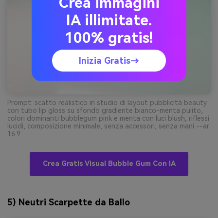
Crea immagini
IA illimitate.
100% gratis!
Inizia Gratis→
Prompt: scatto realistico in studio di layout pubblicità beauty
con tubo lip gloss su sfondo gradiente bianco-menta pulito,
colori dominanti bubblegum pink e menta con luci blush, riflessi
lucidi, composizione minimale, senza accessori, senza mani --ar
16:9
Crea Gratis Visual Bubble Gum Con IA
5) Neutri Scarpette da Ballo