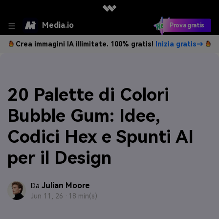
Media.io
Prova gratis
Crea immagini IA illimitate. 100% gratis!
Inizia gratis→
20 Palette di Colori
Bubble Gum: Idee,
Codici Hex e Spunti AI
per il Design
Julian Moore
Da
Jun 11, 26 ·
18 min(s)