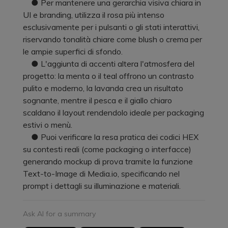
● Per mantenere una gerarchia visiva chiara in
UI e branding, utilizza il rosa più intenso
esclusivamente per i pulsanti o gli stati interattivi,
riservando tonalità chiare come blush o crema per
le ampie superfici di sfondo.
● L'aggiunta di accenti altera l'atmosfera del
progetto: la menta o il teal offrono un contrasto
pulito e moderno, la lavanda crea un risultato
sognante, mentre il pesca e il giallo chiaro
scaldano il layout rendendolo ideale per packaging
estivi o menù.
● Puoi verificare la resa pratica dei codici HEX
su contesti reali (come packaging o interfacce)
generando mockup di prova tramite la funzione
Text-to-Image di Media.io, specificando nel
prompt i dettagli su illuminazione e materiali.
Ask AI for a summary