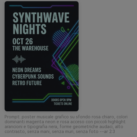
Prompt: poster musicale grafico su sfondo rosa chiaro, colori
dominanti magenta neon e rosa acceso con piccoli highlight
arancioni e tipografia nera, forme geometriche audaci, alto
contrasto, senza mani, senza muri, senza foto --ar 2:3