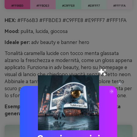
HEX:
#FF66B3 #FFBDE3 #C9FFE8 #E9FFF7 #FFF1FA
Mood:
pulita, lucida, giocosa
Ideale per:
adv beauty e banner hero
Tonalità caramella lucide con tocco menta glassata
alzano la freschezza e modernità, come un gloss appena
applicato. Funziona in adv beauty, hero su homepage e
visual di lancio che chiedono vivacità senza effetto neon.
Abbinale a tanto bianco pulito e un solo colore testo
scuro per contrasto deciso. Consiglio: lascia la menta per
lo sfondo e il rosa acceso solo per chiamate all’azione.
Esempio immagine di menta bubblegum glassata
generata con media.io