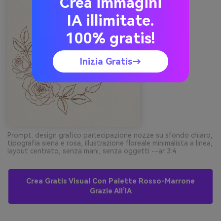
Crea immagini
IA illimitate.
100% gratis!
Inizia Gratis→
Prompt: design grafico partecipazione nozze su sfondo chiaro,
tipografia siena e rosa, illustrazione floreale minimalista a linea,
layout centrato, senza mani, senza oggetti --ar 3:4
Crea Gratis Visual Con Palette Rosso-Marrone
Grazie All’IA