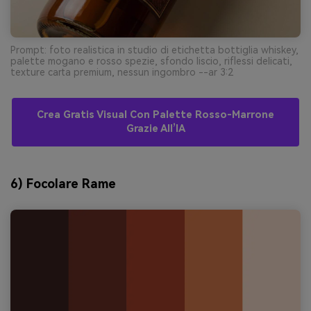
Prompt: foto realistica in studio di etichetta bottiglia whiskey,
palette mogano e rosso spezie, sfondo liscio, riflessi delicati,
texture carta premium, nessun ingombro --ar 3:2
Crea Gratis Visual Con Palette Rosso-Marrone
Grazie All’IA
6) Focolare Rame