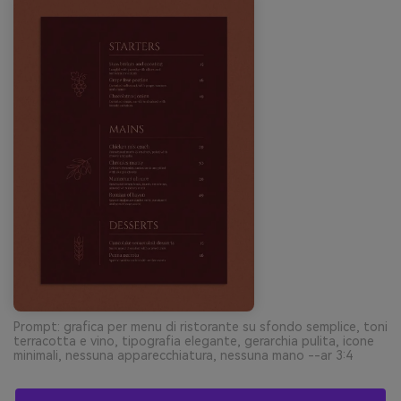
Prompt: grafica per menu di ristorante su sfondo semplice, toni
terracotta e vino, tipografia elegante, gerarchia pulita, icone
minimali, nessuna apparecchiatura, nessuna mano --ar 3:4