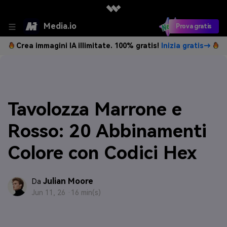
Media.io
Prova gratis
Crea immagini IA illimitate. 100% gratis!
Inizia gratis→
Tavolozza Marrone e
Rosso: 20 Abbinamenti
Colore con Codici Hex
Julian Moore
Da
Jun 11, 26 ·
16 min(s)