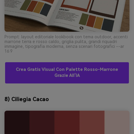
Prompt: layout editoriale lookbook con tema outdoor, accenti
marrone terra e rosso caldo, griglia pulita, grandi riquadri
immagine, tipografia moderna, senza scenari fotografici --ar
16:9
Crea Gratis Visual Con Palette Rosso-Marrone
Grazie All’IA
8) Ciliegia Cacao