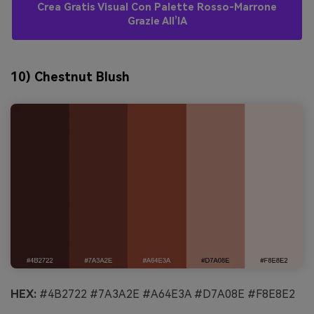
Crea Gratis Visual Con Palette Rosso-Marrone
Grazie All’IA
10) Chestnut Blush
HEX:
#4B2722 #7A3A2E #A64E3A #D7A08E #F8E8E2