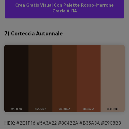
Crea Gratis Visual Con Palette Rosso-Marrone
Grazie All’IA
7) Corteccia Autunnale
HEX:
#2E1F16 #5A3A22 #8C4B2A #B35A3A #E9C8B3