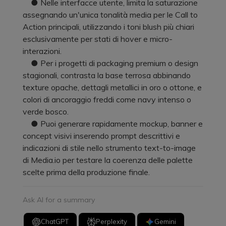
● Nelle interfacce utente, limita la saturazione
assegnando un'unica tonalità media per le Call to
Action principali, utilizzando i toni blush più chiari
esclusivamente per stati di hover e micro-
interazioni.
● Per i progetti di packaging premium o design
stagionali, contrasta la base terrosa abbinando
texture opache, dettagli metallici in oro o ottone, e
colori di ancoraggio freddi come navy intenso o
verde bosco.
● Puoi generare rapidamente mockup, banner e
concept visivi inserendo prompt descrittivi e
indicazioni di stile nello strumento text-to-image
di Media.io per testare la coerenza delle palette
scelte prima della produzione finale.
Ask AI for a summary
ChatGPT
Perplexity
Gemini