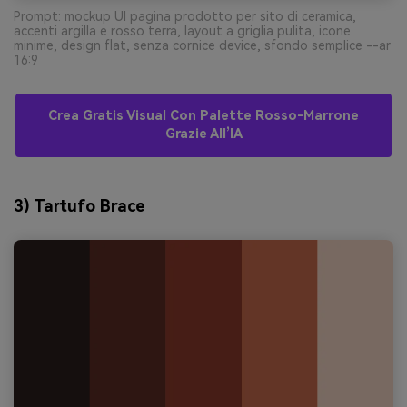
Prompt: mockup UI pagina prodotto per sito di ceramica,
accenti argilla e rosso terra, layout a griglia pulita, icone
minime, design flat, senza cornice device, sfondo semplice --ar
16:9
Crea Gratis Visual Con Palette Rosso-Marrone
Grazie All’IA
3) Tartufo Brace