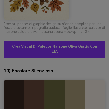
Prompt: poster di graphic design su sfondo semplice per una
festa d'autunno, tipografia audace, foglie illustrate, palette di
marrone caldo e oliva, nessuna scena mockup --ar 3:4
Crea Visual Di Palette Marrone Oliva Gratis Con
L’IA
10) Focolare Silenzioso