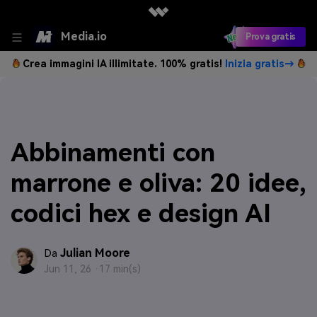
Media.io
Prova gratis
Crea immagini IA illimitate. 100% gratis!
Inizia gratis→
Abbinamenti con
marrone e oliva: 20 idee,
codici hex e design AI
Julian Moore
Da
Jun 11, 26 ·
17 min(s)