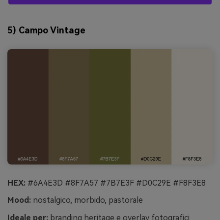
5) Campo Vintage
HEX:
#6A4E3D #8F7A57 #7B7E3F #D0C29E #F8F3E8
Mood:
nostalgico, morbido, pastorale
Ideale per:
branding heritage e overlay fotografici