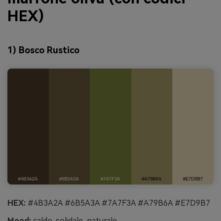
HEX)
1) Bosco Rustico
HEX:
#4B3A2A #6B5A3A #7A7F3A #A79B6A #E7D9B7
Mood:
caldo, solidale, naturale