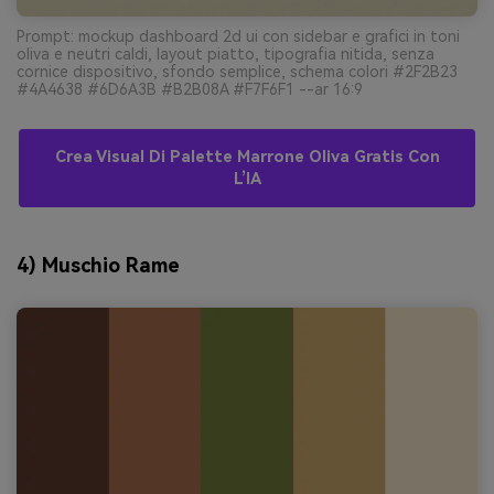
Prompt: mockup dashboard 2d ui con sidebar e grafici in toni
oliva e neutri caldi, layout piatto, tipografia nitida, senza
cornice dispositivo, sfondo semplice, schema colori #2F2B23
#4A4638 #6D6A3B #B2B08A #F7F6F1 --ar 16:9
Crea Visual Di Palette Marrone Oliva Gratis Con
L’IA
4) Muschio Rame