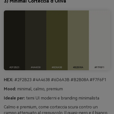
3) Minimal Corteccia d’Oliva
HEX:
#2F2B23 #4A4638 #6D6A3B #B2B08A #F7F6F1
Mood:
minimal, calmo, premium
Ideale per:
temi UI moderni e branding minimalista
Calmo e premium, come corteccia scura contro un
campo attenuato al crepuscolo. Il quasi-nero e il bianco