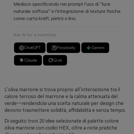
Media.io specificando nei prompt l'uso di "luce
naturale soffusa" e l'integrazione di texture fisiche
come carta kraft, pietra o lino.
Ask AI for a summary
ChatGPT
Perplexity
Gemini
Claude
Grok
L’oliva marrone si trova proprio all’intersezione tra il
calore terroso del marrone e la calma attenuata del
verde—rendendola una scelta naturale per design che
devono trasmettere solidità, affidabilità e senza tempo.
Di seguito trovi 20 idee selezionate di palette colore
oliva marrone con codici HEX, oltre a note pratiche