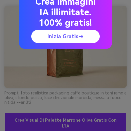
Crea immagini
IA illimitate.
100% gratis!
Inizia Gratis→
Prompt: foto realistica packaging caffè boutique in toni rame e
oliva, sfondo pulito, luce direzionale morbida, messa a fuoco
nitida --ar 3:2
Crea Visual Di Palette Marrone Oliva Gratis Con
L’IA