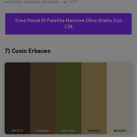
morbida, nessuna persona --ar 16:9
Crea Visual Di Palette Marrone Oliva Gratis Con
L’IA
7) Cuoio Erbaceo