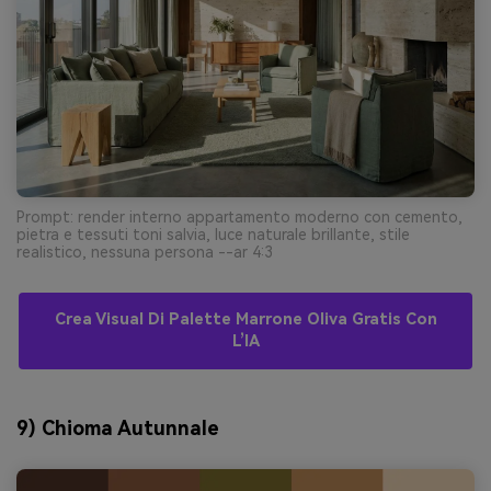
Prompt: render interno appartamento moderno con cemento,
pietra e tessuti toni salvia, luce naturale brillante, stile
realistico, nessuna persona --ar 4:3
Crea Visual Di Palette Marrone Oliva Gratis Con
L’IA
9) Chioma Autunnale