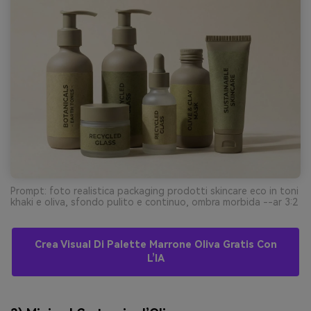
Prompt: foto realistica packaging prodotti skincare eco in toni
khaki e oliva, sfondo pulito e continuo, ombra morbida --ar 3:2
Crea Visual Di Palette Marrone Oliva Gratis Con
L’IA