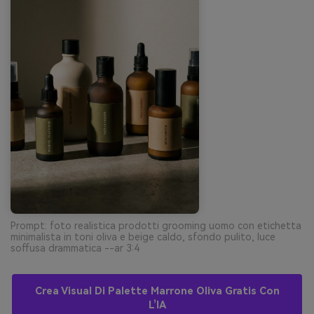
Prompt: foto realistica prodotti grooming uomo con etichetta
minimalista in toni oliva e beige caldo, sfondo pulito, luce
soffusa drammatica --ar 3:4
Crea Visual Di Palette Marrone Oliva Gratis Con
L’IA