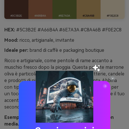
HEX:
#5C3B2E #A66B4A #6E7A3A #C8A46B #F0E2C8
Mood:
ricco, artigianale, invitante
Ideale per:
brand di caffè e packaging boutique
Ricco e artigianale, come pentole di rame accanto a
muschio fresco dopo la pioggia. Questa palette marrone
oliva è particolarmente invitante per caffetterie, candele
e prodotti di piccola serie dove il calore conta. Abbina
con tipografia crema e un dettaglio di rame sobrio per
un tocco di classe. Suggerimento: fai del tono rame il tuo
accento principale, e lascia l’oliva alle etichette
secondarie e alle icone.
Esempio d’immagine muschio rame generato con
media.io