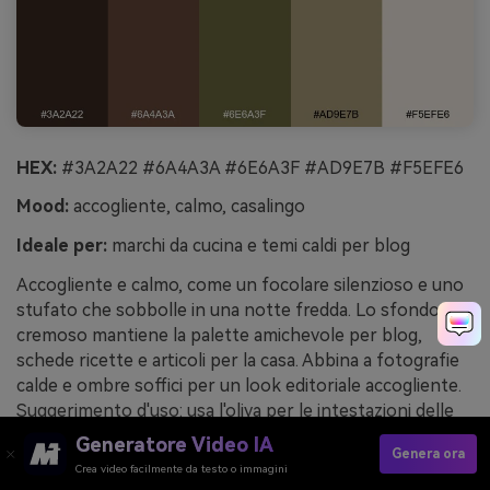
HEX:
#3A2A22 #6A4A3A #6E6A3F #AD9E7B #F5EFE6
Mood:
accogliente, calmo, casalingo
Ideale per:
marchi da cucina e temi caldi per blog
Accogliente e calmo, come un focolare silenzioso e uno
stufato che sobbolle in una notte fredda. Lo sfondo
cremoso mantiene la palette amichevole per blog,
schede ricette e articoli per la casa. Abbina a fotografie
calde e ombre soffici per un look editoriale accogliente.
Suggerimento d'uso: usa l'oliva per le intestazioni delle
sezioni e il marrone medio per i pulsanti per mantenere
Generatore Video IA
Genera ora
chiara la gerarchia.
Crea video facilmente da testo o immagini