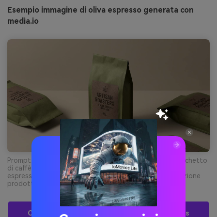
Esempio immagine di oliva espresso generata con
media.io
Prompt: scatto in studio realistico di packaging per sacchetto
di caffè premium in verde oliva con etichetta marrone
espresso, sfondo beige pulito, ombre morbide, illuminazione
prodotto di fascia alta --ar 16:9
Crea Visual Per Palette Marrone-Verde Gratis