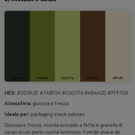
HEX:
#2D3A2E #7A8F2A #C6D77A #6B4A2D #FFF1D6
Atmosfera:
giocosa e fresca
Ideale per:
packaging snack salutari
Giocosa e fresca, ricorda avocado a fette e granella di
cacao su un piano cucina luminoso. Il verde vivace dà