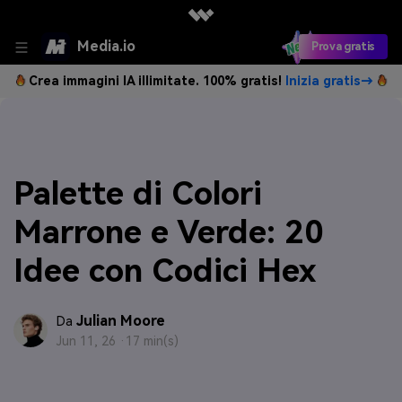
Media.io
Prova gratis
Crea immagini IA illimitate. 100% gratis!
Inizia gratis→
Palette di Colori
Marrone e Verde: 20
Idee con Codici Hex
Julian Moore
Da
Jun 11, 26 ·
17 min(s)