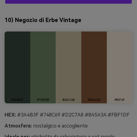
10) Negozio di Erbe Vintage
HEX:
#3A4B3F #748C69 #D2C7A8 #8A5A3A #FBF1DF
Atmosfera:
nostalgico e accogliente
Ideale per:
etichette da erboristeria e set regalo