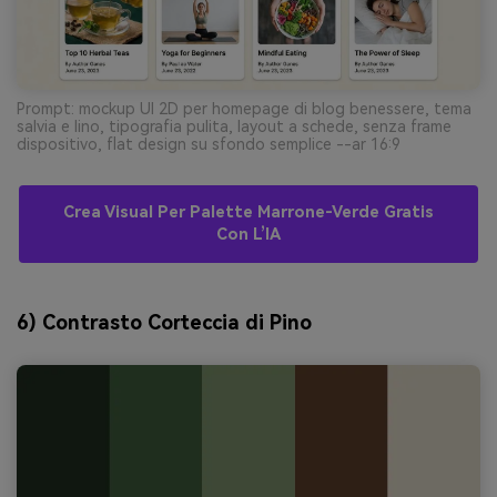
Prompt: mockup UI 2D per homepage di blog benessere, tema
salvia e lino, tipografia pulita, layout a schede, senza frame
dispositivo, flat design su sfondo semplice --ar 16:9
Crea Visual Per Palette Marrone-Verde Gratis
Con L’IA
6) Contrasto Corteccia di Pino