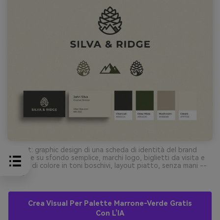
Prompt: graphic design di una scheda di identità del brand
minimale su sfondo semplice, marchi logo, biglietti da visita e
blocchi di colore in toni boschivi, layout piatto, senza mani --
ar 4:3
Crea Visual Per Palette Marrone-Verde Gratis
Con L’IA