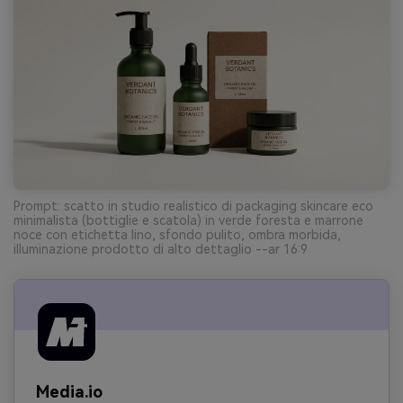
Prompt: scatto in studio realistico di packaging skincare eco
minimalista (bottiglie e scatola) in verde foresta e marrone
noce con etichetta lino, sfondo pulito, ombra morbida,
illuminazione prodotto di alto dettaglio --ar 16:9
Media.io