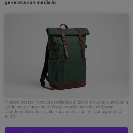
generata con media.io
Prompt: scatto in studio realistico di zaino trekking outdoor in
verde pino scuro con dettagli in pelle marrone corteccia,
sfondo neutro pulito, illuminazione nitida, nessuna persona --
ar 3:2