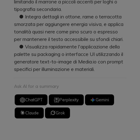
limitando il marrone a piccoli accenti per loghi o
tipografia secondaria.
● Integra dettagli in ottone, rame o terracotta
smorzata per aggiungere energia visiva, e applica
tonalità quasi nere come pino scuro o espresso
per mantenere il testo accessibile su sfondi chiari.
● Visualizza rapidamente l'applicazione della
palette su packaging o interfacce UI utilizzando il
generatore text-to-image di Media.io con prompt
specifici per illuminazione e materiali.
Ask AI for a summary
ChatGPT
Perplexity
Gemini
Claude
Grok