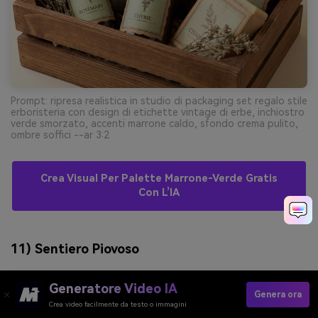
Prompt: ripresa realistica in studio di packaging set regalo stile
erboristeria con design di etichette vintage di erbe, inchiostro
verde smorzato, accenti marrone caldo, sfondo crema pulito,
ombre soffici --ar 3:2
Crea Visual Per Palette Marrone-Verde Gratis
Con L’IA
11) Sentiero Piovoso
Generatore Video IA
Genera ora
Crea video facilmente da testo o immagini