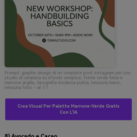
Prompt: graphic design di un template post instagram per uno
studio di ceramica su sfondo semplice, forme verde felce e
marrone argilla, tipografia moderna pulita, nessuna mano,
nessuna foto --ar 1:1
Crea Visual Per Palette Marrone-Verde Gratis
Con L’IA
8) Avocado e Cacao