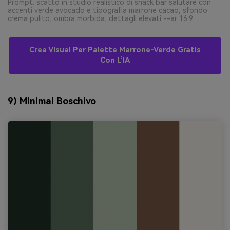
Prompt: scatto in studio realistico di snack bar salutare con
accenti verde avocado e tipografia marrone cacao, sfondo
crema pulito, ombra morbida, dettagli elevati --ar 16:9
Crea Visual Per Palette Marrone-Verde Gratis
Con L’IA
9) Minimal Boschivo