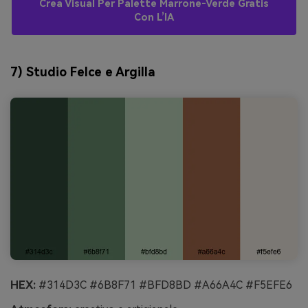
Crea Visual Per Palette Marrone-Verde Gratis
Con L’IA
7) Studio Felce e Argilla
HEX:
#314D3C #6B8F71 #BFD8BD #A66A4C #F5EFE6