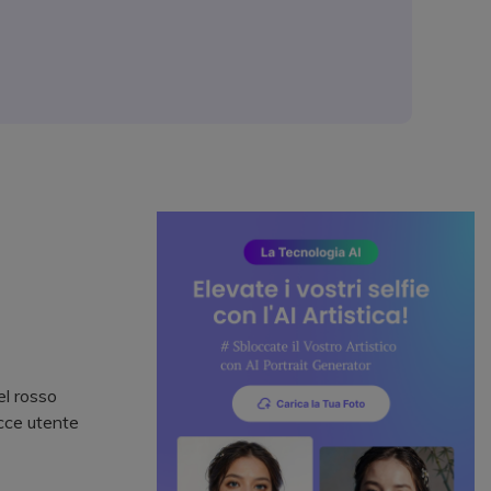
el rosso
acce utente