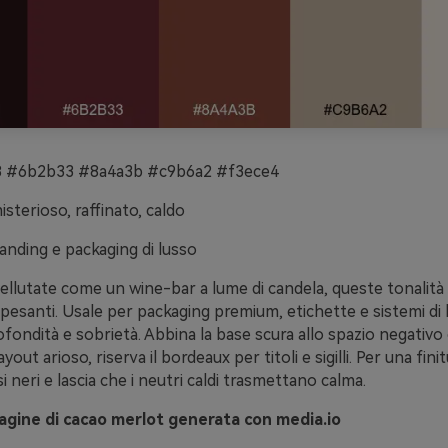
 #6b2b33 #8a4a3b #c9b6a2 #f3ece4
sterioso, raffinato, caldo
anding e packaging di lusso
ellutate come un wine-bar a lume di candela, queste tonalità 
pesanti. Usale per packaging premium, etichette e sistemi di
fondità e sobrietà. Abbina la base scura allo spazio negativo
yout arioso, riserva il bordeaux per titoli e sigilli. Per una fini
si neri e lascia che i neutri caldi trasmettano calma.
gine di cacao merlot generata con media.io