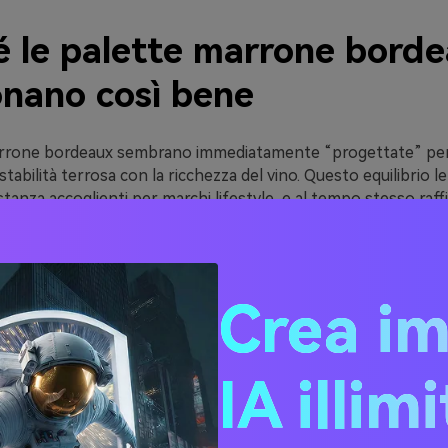
é le palette marrone bord
onano così bene
arrone bordeaux sembrano immediatamente “progettate” pe
tabilità terrosa con la ricchezza del vino. Questo equilibrio l
astanza accoglienti per marchi lifestyle, e al tempo stesso raff
ium e lavori editoriali.
na gerarchia naturale. I marroni tipo cacao profondo e quasi
l bordeaux diventa accento protagonista, mentre creme calde o
Crea i
ut leggibile e arioso.
alità marrone bordeaux si adattano bene ai materiali reali: carta
o, legno, pelle e finiture soft matte—trasferendosi perfettam
IA illim
stampa.