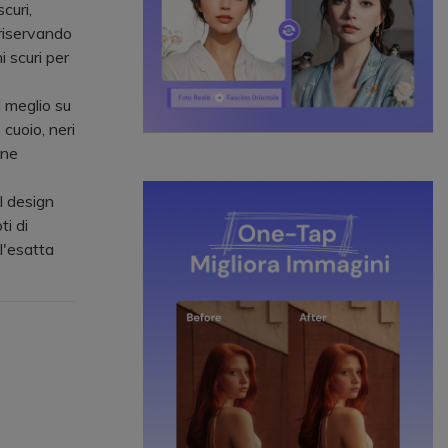
curi,
 riservando
i scuri per
 meglio su
cuoio, neri
one
l design
i di
 l'esatta