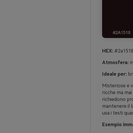
HEX:
#2a1518
Atmosfera:
mi
Ideale per:
br
Misteriose e v
ricche ma mai 
richiedono pro
mantenere il la
usa i testi qua
Esempio imma