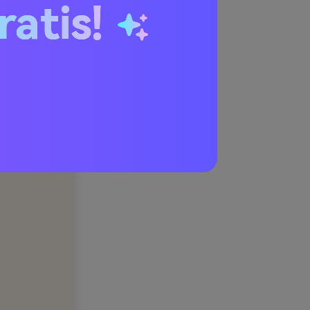
ratis!
e