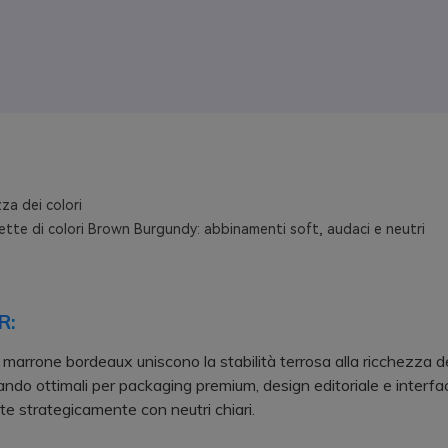
za dei colori
ette di colori Brown Burgundy: abbinamenti soft, audaci e neutri
R:
 marrone bordeaux uniscono la stabilità terrosa alla ricchezza d
ltando ottimali per packaging premium, design editoriale e interf
ate strategicamente con neutri chiari.