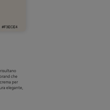
risultano
 brand che
 crema per
tura elegante,