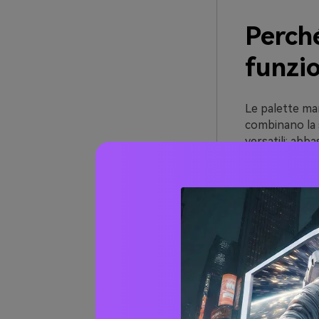
Perch
funzi
Le palette m
combinano la s
versatili: abb
packaging prem
Creano anche u
solide basi, i
rendono il layo
Infine, le ton
texture di lin
schermo alla 