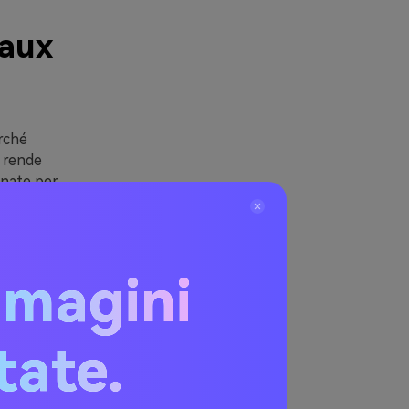
eaux
rché
e rende
inate per
 neri fanno da
 neutri rosati
mmagini
 kraft,
ente dallo
itate.