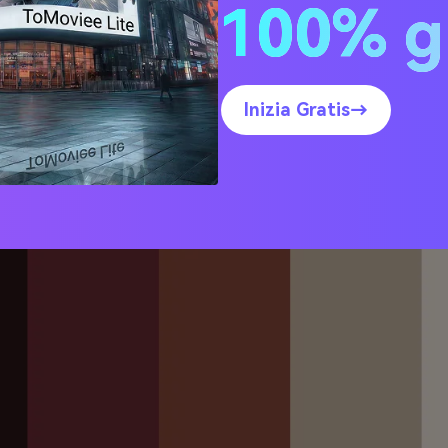
100% g
20 idee di palette marron
aux (con codici HEX)
Inizia Gratis→
o Merlot