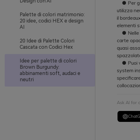
Design con AI
● Per gara
utilizza n
Palette di colori matrimonio:
il bordeaux
20 idee, codici HEX e design
elementi st
AI
● Nelle ap
carte opac
20 Idee di Palette Colori
Cascata con Codici Hex
quasi asso
spazzolat
Idee per palette di colori
● Puoi val
Brown Burgundy:
system ins
abbinamenti soft, audaci e
specificare
neutri
collocazio
Ask AI for
Chat