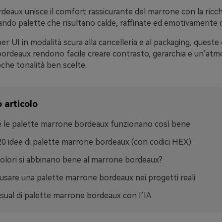
deaux unisce il comfort rassicurante del marrone con la ricc
ndo palette che risultano calde, raffinate ed emotivamente c
per UI in modalità scura alla cancelleria e al packaging, quest
bordeaux rendono facile creare contrasto, gerarchia e un’atm
he tonalità ben scelte.
 articolo
 le palette marrone bordeaux funzionano così bene
20 idee di palette marrone bordeaux (con codici HEX)
colori si abbinano bene al marrone bordeaux?
sare una palette marrone bordeaux nei progetti reali
isual di palette marrone bordeaux con l’IA