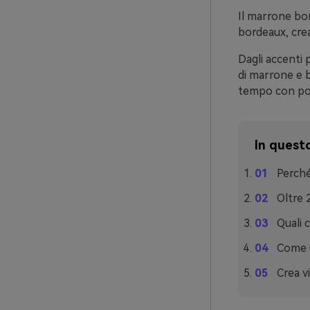
Il marrone bor
bordeaux, crea
Dagli accenti 
di marrone e 
tempo con poc
In questo
Perché
Oltre 
Quali 
Come u
Crea v