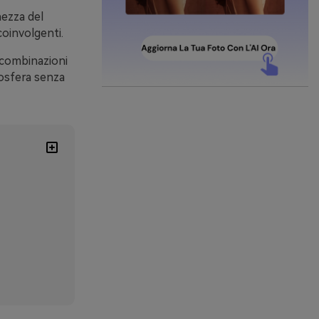
hezza del
oinvolgenti.
e combinazioni
osfera senza