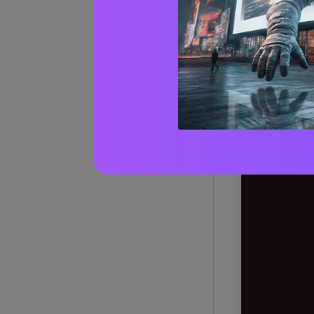
Oltre 
borde
1) Caca