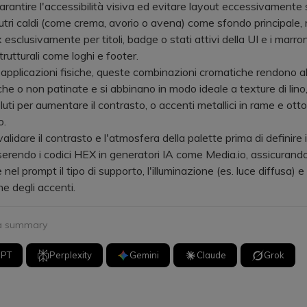
ntire l'accessibilità visiva ed evitare layout eccessivamente s
eutri caldi (come crema, avorio o avena) come sfondo principale,
 esclusivamente per titoli, badge o stati attivi della UI e i marron
rutturali come loghi e footer.
plicazioni fisiche, queste combinazioni cromatiche rendono al
he o non patinate e si abbinano in modo ideale a texture di lino, 
luti per aumentare il contrasto, o accenti metallici in rame e ott
o.
idare il contrasto e l'atmosfera della palette prima di definire i
erendo i codici HEX in generatori IA come Media.io, assicurandot
 nel prompt il tipo di supporto, l'illuminazione (es. luce diffusa) e
ne degli accenti.
 a summary
GPT
Perplexity
Gemini
Claude
Grok