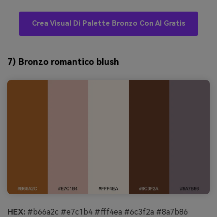
Crea Visual Di Palette Bronzo Con AI Gratis
7) Bronzo romantico blush
HEX:
#b66a2c #e7c1b4 #fff4ea #6c3f2a #8a7b86