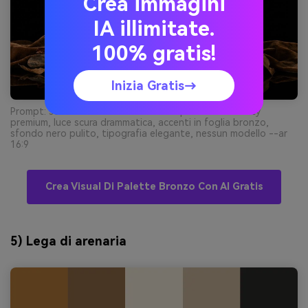
Crea immagini
IA illimitate.
100% gratis!
Inizia Gratis→
Prompt: scatto realistico in studio di pubblicità beauty
premium, luce scura drammatica, accenti in foglia bronzo,
sfondo nero pulito, tipografia elegante, nessun modello --ar
16:9
Crea Visual Di Palette Bronzo Con AI Gratis
5) Lega di arenaria