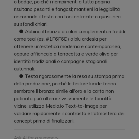
o badge, poiché i riempimenti a tutta pagina
risultano pesanti e fangosi; mantieni la leggibilità
ancorando il testo con toni antracite o quasi-neri
su sfondi chiari.
● Abbina il bronzo a colori complementari freddi
come teal (es. #1F6F6D) o blu ardesia per
ottenere un'estetica moderna e contemporanea,
oppure affiancalo a terracotta e verde oliva per
identità tradizionali o campagne stagionali
autunnali.
● Testa rigorosamente la resa su stampa prima
della produzione, poiché le finiture lucide fanno
sembrare il bronzo simile all'oro e la carta non
patinata può alterare visivamente le tonalità
vicine; utilizza Media.io Text-to-Image per
validare rapidamente il contrasto e l'atmosfera dei
concept prima di finalizzarli.
Ask AI for a summary