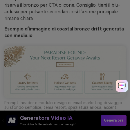
riserva il bronzo per CTA o icone. Consiglio: tieni il blu-
ardesia per pulsanti secondari così l’azione principale
rimane chiara.
Esempio d'immagine di coastal bronze drift generata
con media.io
Prompt: header e modulo design di email marketing di viaggio
su sfondo semplice, tema resort, spaziatura ariosa, accenti
bronzo e verde acqua, tipografia pulita, nessuna foto --ar
21:9
Generatore Video IA
Genera ora
Crea video facilmente da testo o immagini