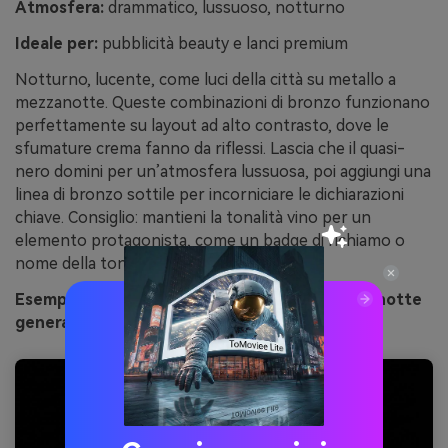
Atmosfera:
drammatico, lussuoso, notturno
Ideale per:
pubblicità beauty e lanci premium
Notturno, lucente, come luci della città su metallo a
mezzanotte. Queste combinazioni di bronzo funzionano
perfettamente su layout ad alto contrasto, dove le
sfumature crema fanno da riflessi. Lascia che il quasi-
nero domini per un’atmosfera lussuosa, poi aggiungi una
linea di bronzo sottile per incorniciare le dichiarazioni
chiave. Consiglio: mantieni la tonalità vino per un
elemento protagonista, come un badge di richiamo o
nome della tonalità.
Esempio di immagine con luxe bronzo di mezzanotte
generato con media.io