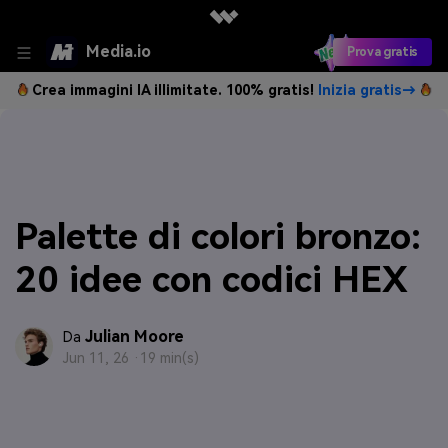
Media.io
Prova gratis
Crea immagini IA illimitate. 100% gratis!
Inizia gratis→
Palette di colori bronzo:
20 idee con codici HEX
Julian Moore
Da
Jun 11, 26 ·
19 min(s)