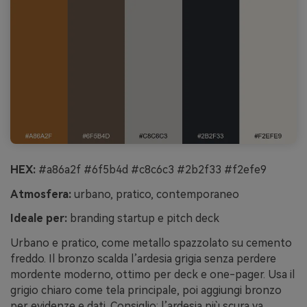
HEX:
#a86a2f #6f5b4d #c8c6c3 #2b2f33 #f2efe9
Atmosfera:
urbano, pratico, contemporaneo
Ideale per:
branding startup e pitch deck
Urbano e pratico, come metallo spazzolato su cemento
freddo. Il bronzo scalda l’ardesia grigia senza perdere
mordente moderno, ottimo per deck e one-pager. Usa il
grigio chiaro come tela principale, poi aggiungi bronzo
per evidenze e dati. Consiglio: l’ardesia più scura va