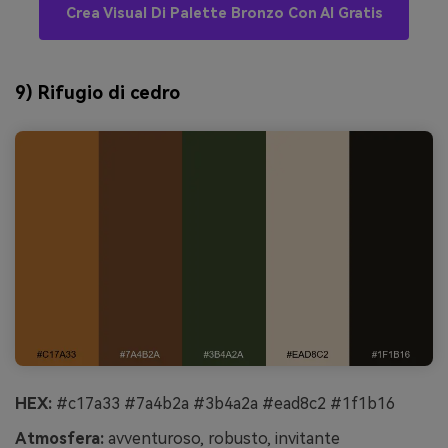
Crea Visual Di Palette Bronzo Con AI Gratis
9) Rifugio di cedro
HEX:
#c17a33 #7a4b2a #3b4a2a #ead8c2 #1f1b16
Atmosfera:
avventuroso, robusto, invitante