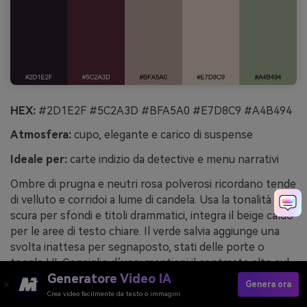
HEX:
#2D1E2F #5C2A3D #BFA5A0 #E7D8C9 #A4B494
Atmosfera:
cupo, elegante e carico di suspense
Ideale per:
carte indizio da detective e menu narrativi
Ombre di prugna e neutri rosa polverosi ricordano tende
di velluto e corridoi a lume di candela. Usa la tonalità più
scura per sfondi e titoli drammatici, integra il beige caldo
per le aree di testo chiare. Il verde salvia aggiunge una
svolta inattesa per segnaposto, stati delle porte o
toggle UI. Consiglio d’uso: mantieni il contrasto alto sul
Generatore Video IA
testo indizio così l’atmosfera misteriosa non
Genera ora
compromette la leggibilità.
Crea video facilmente da testo o immagini