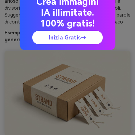
Crea immagini
arioso e premium. Tan medio perfetto per pannelli e
divisori, mentre il marrone scuro ancora loghi e titoli.
IA illimitate.
Suggerimento: aggiungi il carbone solo per poche parole
100% gratis!
di contrasto e mantieni il look generale caldo e opaco.
Esempio di immagine di gettone di legno tan
Inizia Gratis→
generato con media.io