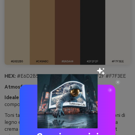
HEX:
#E6D2B5 #C49A6C #8A5A44 #2F2F2F #F7F3EE
Atmosfera:
caldo, tattile e classico
Ideale per:
packaging in stile Euro e etichette
componenti
Toni tan morbidi e marroni tostati ricordano gettoni di
legno e sacchetti di lino su un tavolo vissuto. Usa la
crema chiara come sfondo principale per un layout