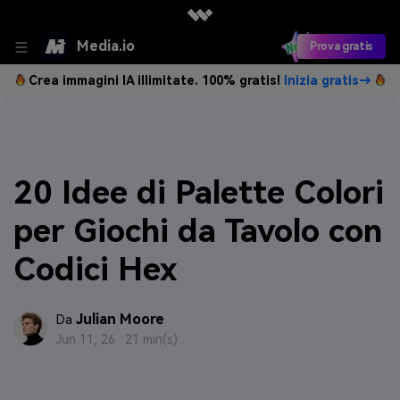
Media.io
Prova gratis
Crea immagini IA illimitate. 100% gratis!
Inizia gratis→
20 Idee di Palette Colori
per Giochi da Tavolo con
Codici Hex
Julian Moore
Da
Jun 11, 26 ·
21 min(s)