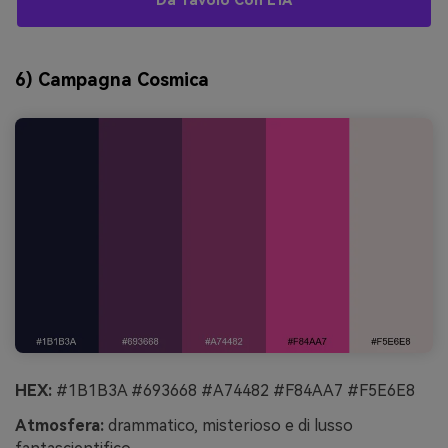
Da Tavolo Con L’IA
6) Campagna Cosmica
HEX:
#1B1B3A #693668 #A74482 #F84AA7 #F5E6E8
Atmosfera:
drammatico, misterioso e di lusso