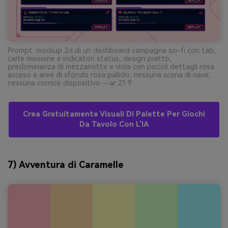
Prompt: mockup 2d di un dashboard campagna sci-fi con tab,
carte missione e indicatori status, design piatto,
predominanza di mezzanotte e viola con piccoli dettagli rosa
acceso e aree di sfondo rosa pallido, nessuna scena di nave,
nessuna cornice dispositivo --ar 21:9
Crea Gratuitamente Visuali Di Palette Per Giochi
Da Tavolo Con L’IA
7) Avventura di Caramelle