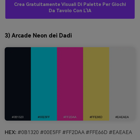
Crea Gratuitamente Visuali Di Palette Per Giochi
Da Tavolo Con L’IA
3) Arcade Neon dei Dadi
HEX:
#0B1320 #00E5FF #FF2DAA #FFE66D #EAEAEA