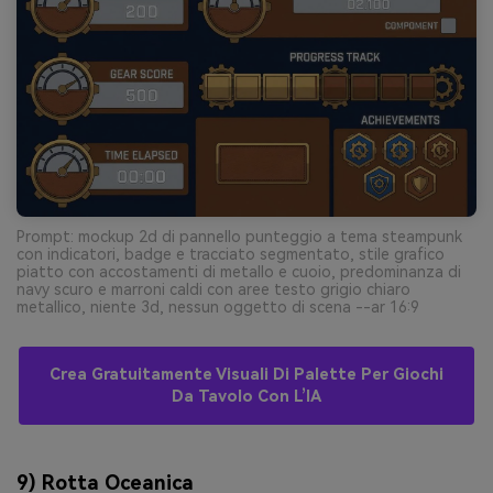
Prompt: mockup 2d di pannello punteggio a tema steampunk
con indicatori, badge e tracciato segmentato, stile grafico
piatto con accostamenti di metallo e cuoio, predominanza di
navy scuro e marroni caldi con aree testo grigio chiaro
metallico, niente 3d, nessun oggetto di scena --ar 16:9
Crea Gratuitamente Visuali Di Palette Per Giochi
Da Tavolo Con L’IA
9) Rotta Oceanica