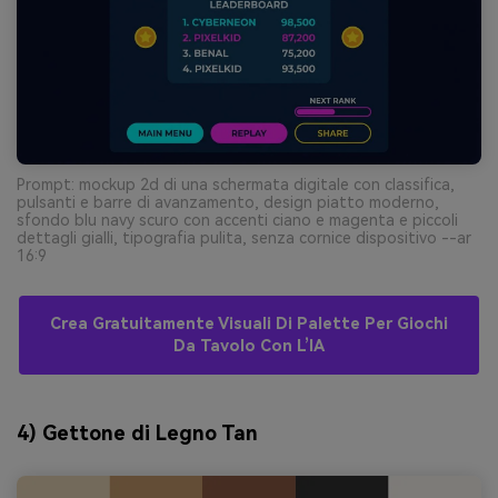
Prompt: mockup 2d di una schermata digitale con classifica,
pulsanti e barre di avanzamento, design piatto moderno,
sfondo blu navy scuro con accenti ciano e magenta e piccoli
dettagli gialli, tipografia pulita, senza cornice dispositivo --ar
16:9
Crea Gratuitamente Visuali Di Palette Per Giochi
Da Tavolo Con L’IA
4) Gettone di Legno Tan