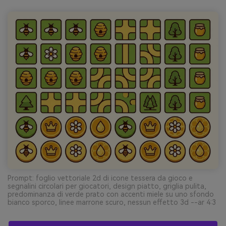
Prompt: foglio vettoriale 2d di icone tessera da gioco e
segnalini circolari per giocatori, design piatto, griglia pulita,
predominanza di verde prato con accenti miele su uno sfondo
bianco sporco, linee marrone scuro, nessun effetto 3d --ar 4:3