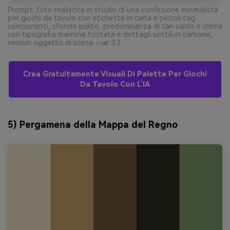
Prompt: foto realistica in studio di una confezione minimalista
per giochi da tavolo con etichette in carta e piccoli tag
componenti, sfondo pulito, predominanza di tan caldo e crema
con tipografia marrone tostata e dettagli sottili in carbone,
nessun oggetto di scena --ar 3:2
Crea Gratuitamente Visuali Di Palette Per Giochi
Da Tavolo Con L’IA
5) Pergamena della Mappa del Regno