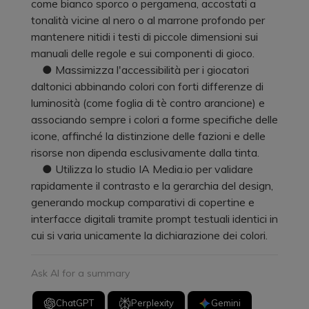
come bianco sporco o pergamena, accostati a
tonalità vicine al nero o al marrone profondo per
mantenere nitidi i testi di piccole dimensioni sui
manuali delle regole e sui componenti di gioco.
● Massimizza l'accessibilità per i giocatori
daltonici abbinando colori con forti differenze di
luminosità (come foglia di tè contro arancione) e
associando sempre i colori a forme specifiche delle
icone, affinché la distinzione delle fazioni e delle
risorse non dipenda esclusivamente dalla tinta.
● Utilizza lo studio IA Media.io per validare
rapidamente il contrasto e la gerarchia del design,
generando mockup comparativi di copertine e
interfacce digitali tramite prompt testuali identici in
cui si varia unicamente la dichiarazione dei colori.
Ask AI for a summary
ChatGPT
Perplexity
Gemini