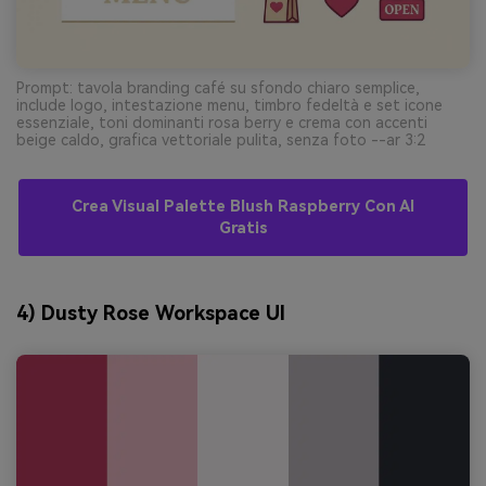
Prompt: tavola branding café su sfondo chiaro semplice,
include logo, intestazione menu, timbro fedeltà e set icone
essenziale, toni dominanti rosa berry e crema con accenti
beige caldo, grafica vettoriale pulita, senza foto --ar 3:2
Crea Visual Palette Blush Raspberry Con AI
Gratis
4) Dusty Rose Workspace UI