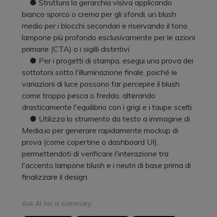
● Struttura la gerarchia visiva applicando
bianco sporco o crema per gli sfondi, un blush
medio per i blocchi secondari e riservando il tono
lampone più profondo esclusivamente per le azioni
primarie (CTA) o i sigilli distintivi.
● Per i progetti di stampa, esegui una prova dei
sottotoni sotto l'illuminazione finale, poiché le
variazioni di luce possono far percepire il blush
come troppo pesca o freddo, alterando
drasticamente l'equilibrio con i grigi e i taupe scelti.
● Utilizza lo strumento da testo a immagine di
Media.io per generare rapidamente mockup di
prova (come copertine o dashboard UI),
permettendoti di verificare l'interazione tra
l'accento lampone blush e i neutri di base prima di
finalizzare il design.
Ask AI for a summary