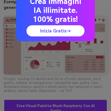
Crea immagini
Esempio di immagine workspace dusty rose UI
generata con media.io
IA illimitate.
100% gratis!
Inizia Gratis→
Prompt: mockup UI dashboard 2d su sfondo semplice, card,
grafici, sidebar di navigazione, tipografia sans pulita, toni
dominanti bianco sporco e blush dusty con lampone e testo
ardesia, senza frame dispositivo --ar 16:9
Crea Visual Palette Blush Raspberry Con AI
Gratis