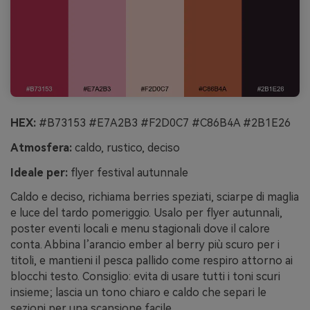
HEX:
#B73153 #E7A2B3 #F2D0C7 #C86B4A #2B1E26
Atmosfera:
caldo, rustico, deciso
Ideale per:
flyer festival autunnale
Caldo e deciso, richiama berries speziati, sciarpe di maglia
e luce del tardo pomeriggio. Usalo per flyer autunnali,
poster eventi locali e menu stagionali dove il calore
conta. Abbina l’arancio ember al berry più scuro per i
titoli, e mantieni il pesca pallido come respiro attorno ai
blocchi testo. Consiglio: evita di usare tutti i toni scuri
insieme; lascia un tono chiaro e caldo che separi le
sezioni per una scansione facile.