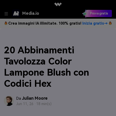
Media.io
Prova gratis
Crea immagini IA illimitate. 100% gratis!
Inizia gratis→
20 Abbinamenti
Tavolozza Color
Lampone Blush con
Codici Hex
Julian Moore
Da
Jun 11, 26 ·
18 min(s)