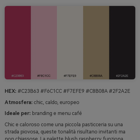
HEX:
#C23B63 #F6C1CC #F7EFE9 #C8B08A #2F2A2E
Atmosfera:
chic, caldo, europeo
Ideale per:
branding e menu café
Chic e caloroso come una piccola pasticceria su una
strada piovosa, queste tonalità risultano invitanti ma
non chiassose. La palette blush raspberry funziona