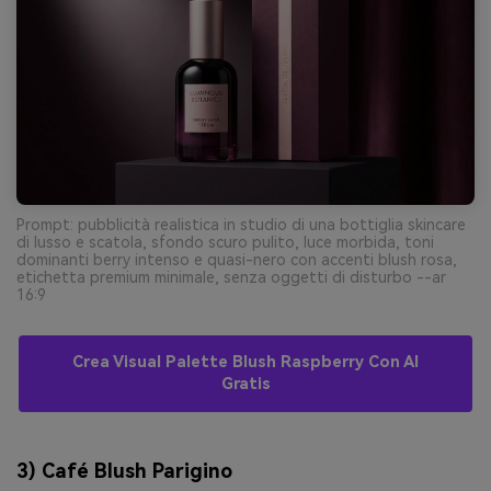
Prompt: pubblicità realistica in studio di una bottiglia skincare
di lusso e scatola, sfondo scuro pulito, luce morbida, toni
dominanti berry intenso e quasi-nero con accenti blush rosa,
etichetta premium minimale, senza oggetti di disturbo --ar
16:9
Crea Visual Palette Blush Raspberry Con AI
Gratis
3) Café Blush Parigino