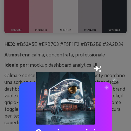
HEX:
#B53A5E #E9B7C3 #F5F1F2 #B7B2B8 #2A2D34
Atmosfera:
calma, concentrata, professionale
Ideale per:
mockup dashboard analytics UI
Calma e concentrata, queste sfumature dusty ricordano
una scrivania ordinata all’alba. Perfette per interfacce
dashboard dove i grafici devono essere chiari ma il brand
vuole comunque calore. Usa il quasi-bianco come tela, il
grigio-lilla per le card e il lampone per stati attivi come
toggle o progress bar. Consiglio: riserva l’ardesia scura
per testi e assi così i dati rimangano leggibili sulle
superfici soft.