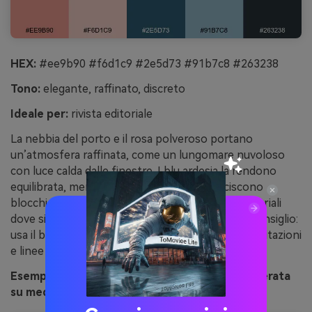
HEX:
#ee9b90 #f6d1c9 #2e5d73 #91b7c8 #263238
Tono:
elegante, raffinato, discreto
Ideale per:
rivista editoriale
La nebbia del porto e il rosa polveroso portano
un’atmosfera raffinata, come un lungomare nuvoloso
con luce calda dalle finestre. I blu ardesia la rendono
equilibrata, mentre le tonalità blush addolciscono
blocchi fotografici ampi. Perfetta per layout editoriali
dove si cerca eleganza senza troppa teatralità. Consiglio:
usa il blush come tinta margine e il blu scuro per citazioni
e linee di separazione.
Esempio di immagine di porto rosa ardesia generata
su media.io