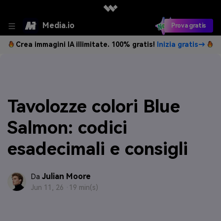
Media.io
Prova gratis
Crea immagini IA illimitate. 100% gratis!
Inizia gratis→
Tavolozze colori Blue
Salmon: codici
esadecimali e consigli
Julian Moore
Da
Jun 11, 26 ·
19 min(s)