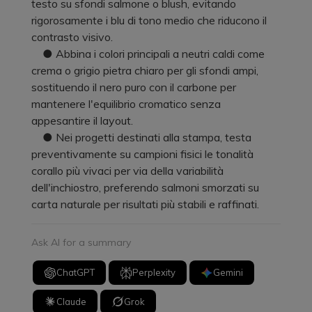
testo su sfondi salmone o blush, evitando
rigorosamente i blu di tono medio che riducono il
contrasto visivo.
● Abbina i colori principali a neutri caldi come
crema o grigio pietra chiaro per gli sfondi ampi,
sostituendo il nero puro con il carbone per
mantenere l'equilibrio cromatico senza
appesantire il layout.
● Nei progetti destinati alla stampa, testa
preventivamente su campioni fisici le tonalità
corallo più vivaci per via della variabilità
dell'inchiostro, preferendo salmoni smorzati su
carta naturale per risultati più stabili e raffinati.
Ask AI for a summary
ChatGPT
Perplexity
Gemini
Claude
Grok