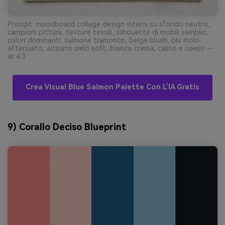
Prompt: moodboard collage design interni su sfondo neutro,
campioni pittura, texture tessili, silhouette di mobili semplici,
colori dominanti: salmone tramonto, beige blush, blu molo
attenuato, azzurro cielo soft, bianco crema, calmo e coeso --
ar 4:3
Crea Visual Blue Salmon Palette Con L’IA Gratis
9) Corallo Deciso Blueprint