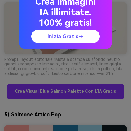
Crea immagini
IA illimitate.
100% gratis!
Inizia Gratis→
Prompt: layout editoriale rivista a stampa su sfondo neutro,
grandi segnaposto immagini, titoli serif eleganti, linee griglia
sottili, colori dominanti: salmone polveroso, blush pallido, blu
ardesia, grigio-blu soft, testo carbone intenso --ar 21:9
Crea Visual Blue Salmon Palette Con L’IA Gratis
5) Salmone Artico Pop