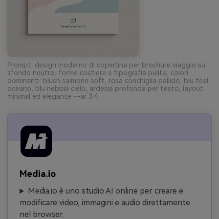
Prompt: design moderno di copertina per brochure viaggio su
sfondo neutro, forme costiere e tipografia pulita, colori
dominanti: blush salmone soft, rosa conchiglia pallido, blu teal
oceano, blu nebbia cielo, ardesia profonda per testo, layout
minimal ed elegante --ar 3:4
Media.io
Media.io è uno studio AI online per creare e
modificare video, immagini e audio direttamente
nel browser.