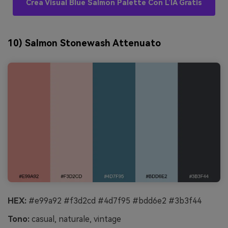
Crea Visual Blue Salmon Palette Con L’IA Gratis
10) Salmon Stonewash Attenuato
HEX:
#e99a92 #f3d2cd #4d7f95 #bdd6e2 #3b3f44
Tono:
casual, naturale, vintage