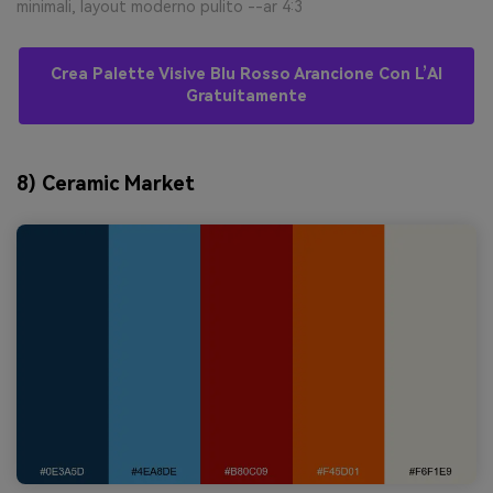
minimali, layout moderno pulito --ar 4:3
Crea Palette Visive Blu Rosso Arancione Con L’AI
Gratuitamente
8) Ceramic Market