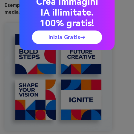
Crea immagini
Esempio immagine di studio pop generato con
IA illimitate.
media.io
100% gratis!
Inizia Gratis→