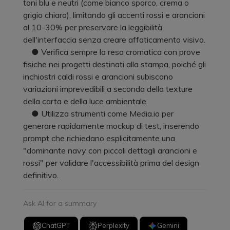
toni blu e neutri (come bianco sporco, crema o
grigio chiaro), limitando gli accenti rossi e arancioni
al 10-30% per preservare la leggibilità
dell'interfaccia senza creare affaticamento visivo.
● Verifica sempre la resa cromatica con prove
fisiche nei progetti destinati alla stampa, poiché gli
inchiostri caldi rossi e arancioni subiscono
variazioni imprevedibili a seconda della texture
della carta e della luce ambientale.
● Utilizza strumenti come Media.io per
generare rapidamente mockup di test, inserendo
prompt che richiedano esplicitamente una
"dominante navy con piccoli dettagli arancioni e
rossi" per validare l'accessibilità prima del design
definitivo.
Ask AI for a summary
ChatGPT
Perplexity
Gemini