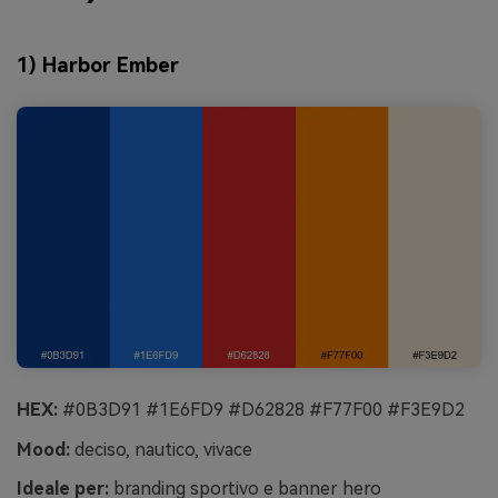
1) Harbor Ember
HEX:
#0B3D91 #1E6FD9 #D62828 #F77F00 #F3E9D2
Mood:
deciso, nautico, vivace
Ideale per:
branding sportivo e banner hero