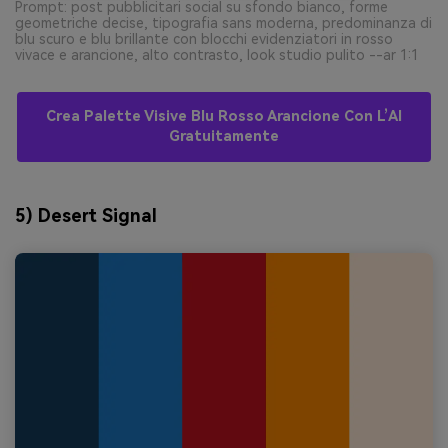
Prompt: post pubblicitari social su sfondo bianco, forme
geometriche decise, tipografia sans moderna, predominanza di
blu scuro e blu brillante con blocchi evidenziatori in rosso
vivace e arancione, alto contrasto, look studio pulito --ar 1:1
Crea Palette Visive Blu Rosso Arancione Con L’AI
Gratuitamente
5) Desert Signal