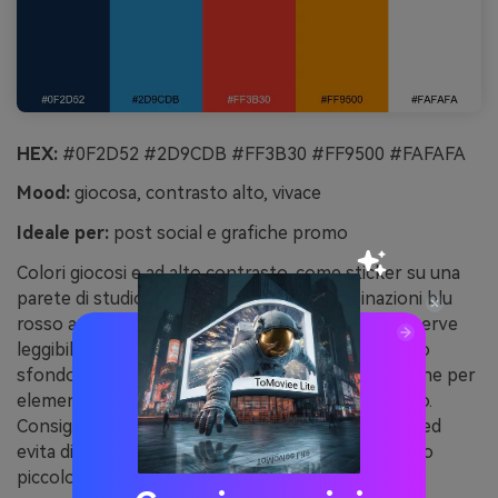
HEX:
#0F2D52 #2D9CDB #FF3B30 #FF9500 #FAFAFA
Mood:
giocosa, contrasto alto, vivace
Ideale per:
post social e grafiche promo
Colori giocosi e ad alto contrasto, come sticker su una
parete di studio immacolata. Queste combinazioni blu
rosso arancione brillano nelle promo brevi dove serve
leggibilità veloce e un focus chiaro. Usa il blu per lo
sfondo, il rosso per l’offerta principale e l’arancione per
elementi secondari come icone o etichette prezzo.
Consiglio: mantieni il testo blu scuro o quasi nero ed
evita di sovrapporre rosso e arancione dietro testo
piccolo.