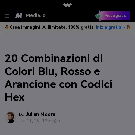
Media.io
Prova gratis
Crea immagini IA illimitate. 100% gratis!
Inizia gratis→
20 Combinazioni di
Colori Blu, Rosso e
Arancione con Codici
Hex
Julian Moore
Da
Jun 11, 26 ·
19 min(s)