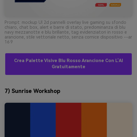
Prompt: mockup UI 2d pannelli overlay live gaming su sfondo
chiaro, chat box, alert e barre di stato, predominanza di blu
navy mezzanotte e blu brillante, tag evidenziatori in rosso e
arancione, stile vettoriale netto, senza cornice dispositivo --ar
16:9
Crea Palette Visive Blu Rosso Arancione Con L’AI
Gratuitamente
7) Sunrise Workshop