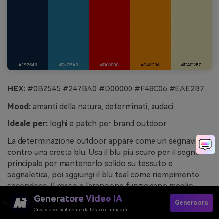
HEX:
#0B2545 #247BA0 #D00000 #F48C06 #EAE2B7
Mood:
amanti della natura, determinati, audaci
Ideale per:
loghi e patch per brand outdoor
La determinazione outdoor appare come un segnavia
contro una cresta blu. Usa il blu più scuro per il segno
principale per mantenerlo solido su tessuto e
segnaletica, poi aggiungi il blu teal come riempimento
secondario. Il rosso e l'arancione funzionano meglio
come piccoli dettagli di energia, come una bandiera sulla
Generatore Video IA
Genera ora
vetta o un punto di percorso. Consiglio: testa il logo in
Crea video facilmente da testo o immagini