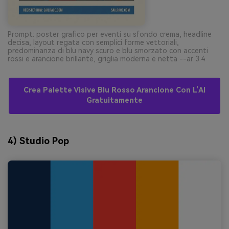
Prompt: poster grafico per eventi su sfondo crema, headline
decisa, layout regata con semplici forme vettoriali,
predominanza di blu navy scuro e blu smorzato con accenti
rossi e arancione brillante, griglia moderna e netta --ar 3:4
Crea Palette Visive Blu Rosso Arancione Con L’AI
Gratuitamente
4) Studio Pop