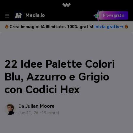
Media.io
Prova gratis
Crea immagini IA illimitate. 100% gratis!
Inizia gratis→
22 Idee Palette Colori
Blu, Azzurro e Grigio
con Codici Hex
Julian Moore
Da
Jun 11, 26 ·
19 min(s)