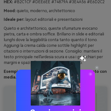
HEX:
#B2C1CF #DEE6EE #74879A #3E4A56 #E6D2C2
Mood:
quieto, moderno, architettonico
Ideale per:
layout editoriali e presentazioni
Quieto e architettonico, queste sfumature evocano
pietra, carta e ombra soffice. Brillano in slide e editoriali
lunghi dove la leggibilità conta tanto quanto il tono.
Aggiungi la crema calda come sottile highlight per
citazioni o interruzioni di sezione. Consiglio: mantieni il
testo principale nell'ardesia scura e usa i grigi chiari per
margini e spazi affinché non ci sia riverbero.
Esempio di immagine sussurro d'ardesia generato con
media.io