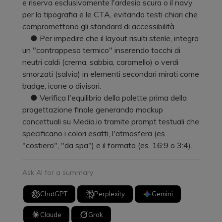
e riserva esclusivamente l'ardesia scura o il navy
per la tipografia e le CTA, evitando testi chiari che
compromettono gli standard di accessibilità.
● Per impedire che il layout risulti sterile, integra
un "contrappeso termico" inserendo tocchi di
neutri caldi (crema, sabbia, caramello) o verdi
smorzati (salvia) in elementi secondari mirati come
badge, icone o divisori.
● Verifica l'equilibrio della palette prima della
progettazione finale generando mockup
concettuali su Media.io tramite prompt testuali che
specificano i colori esatti, l'atmosfera (es.
"costiero", "da spa") e il formato (es. 16:9 o 3:4).
Ask AI for a summary
ChatGPT
Perplexity
Gemini
Claude
Grok