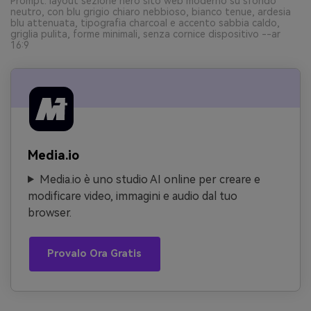
Prompt: layout sezione hero sito web moderno su sfondo
neutro, con blu grigio chiaro nebbioso, bianco tenue, ardesia
blu attenuata, tipografia charcoal e accento sabbia caldo,
griglia pulita, forme minimali, senza cornice dispositivo --ar
16:9
Media.io
Media.io è uno studio AI online per creare e
modificare video, immagini e audio dal tuo
browser.
Provalo Ora Gratis