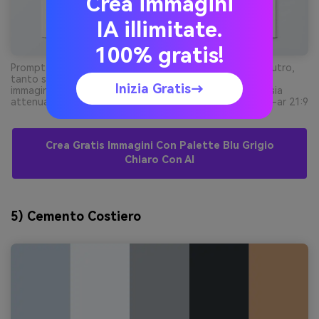
Crea immagini
IA illimitate.
100% gratis!
Prompt: layout editoriale magazine pulito su sfondo neutro,
tanto spazio bianco, blocchi di tipografia e placeholder
Inizia Gratis→
immagine con blu grigio chiaro soft, grigio pallido, ardesia
attenuata, testo grafite scuro e accento crema calda --ar 21:9
Crea Gratis Immagini Con Palette Blu Grigio
Chiaro Con AI
5) Cemento Costiero