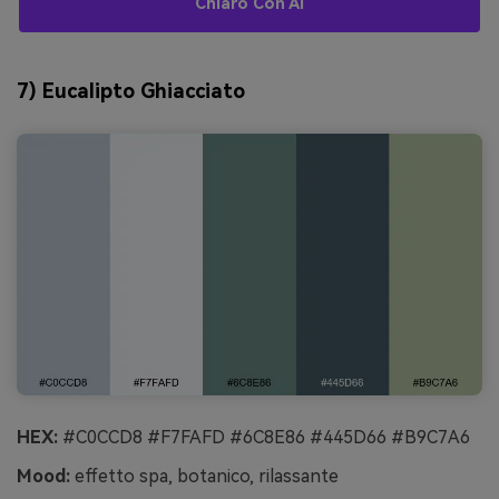
Chiaro Con AI
7) Eucalipto Ghiacciato
HEX:
#C0CCD8 #F7FAFD #6C8E86 #445D66 #B9C7A6
Mood:
effetto spa, botanico, rilassante