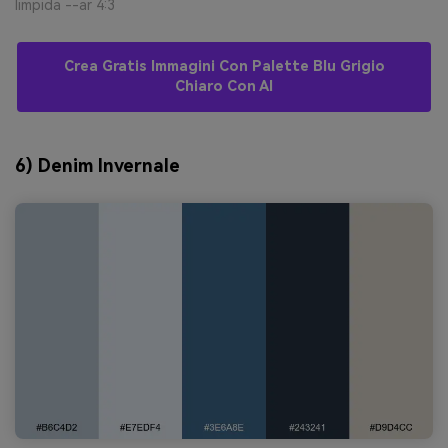
limpida --ar 4:3
Crea Gratis Immagini Con Palette Blu Grigio
Chiaro Con AI
6) Denim Invernale