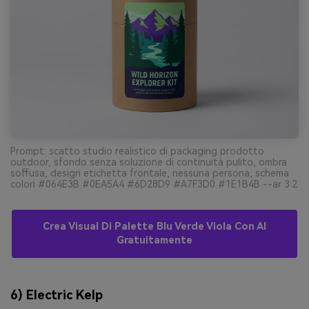
Prompt: scatto studio realistico di packaging prodotto
outdoor, sfondo senza soluzione di continuità pulito, ombra
soffusa, design etichetta frontale, nessuna persona, schema
colori #064E3B #0EA5A4 #6D28D9 #A7F3D0 #1E1B4B --ar 3:2
Crea Visual Di Palette Blu Verde Viola Con AI
Gratuitamente
6) Electric Kelp