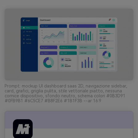
Prompt: mockup UI dashboard saas 2D, navigazione sidebar,
card, grafici, griglia pulita, stile vettoriale piatto, nessuna
cornice dispositivo, sfondo neutro, schema colori #0B3D91
#0FB9B1 #6C5CE7 #B8F2E6 #1B1F3B --ar 16:9