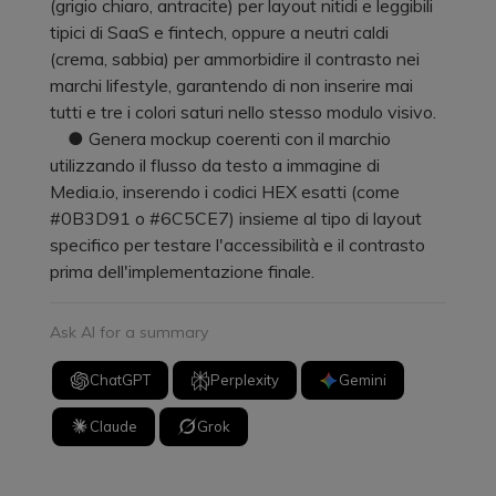
(grigio chiaro, antracite) per layout nitidi e leggibili
tipici di SaaS e fintech, oppure a neutri caldi
(crema, sabbia) per ammorbidire il contrasto nei
marchi lifestyle, garantendo di non inserire mai
tutti e tre i colori saturi nello stesso modulo visivo.
● Genera mockup coerenti con il marchio
utilizzando il flusso da testo a immagine di
Media.io, inserendo i codici HEX esatti (come
#0B3D91 o #6C5CE7) insieme al tipo di layout
specifico per testare l'accessibilità e il contrasto
prima dell'implementazione finale.
Ask AI for a summary
ChatGPT
Perplexity
Gemini
Claude
Grok