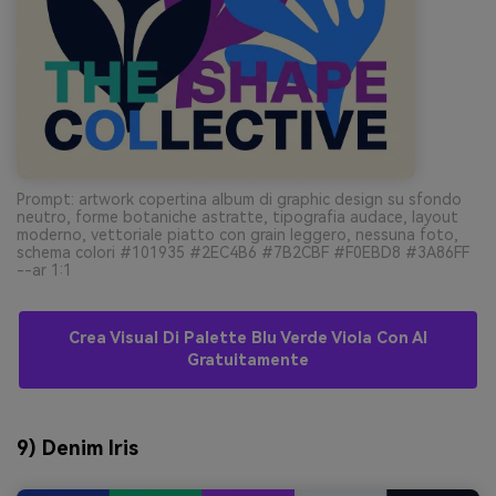
Prompt: artwork copertina album di graphic design su sfondo
neutro, forme botaniche astratte, tipografia audace, layout
moderno, vettoriale piatto con grain leggero, nessuna foto,
schema colori #101935 #2EC4B6 #7B2CBF #F0EBD8 #3A86FF
--ar 1:1
Crea Visual Di Palette Blu Verde Viola Con AI
Gratuitamente
9) Denim Iris