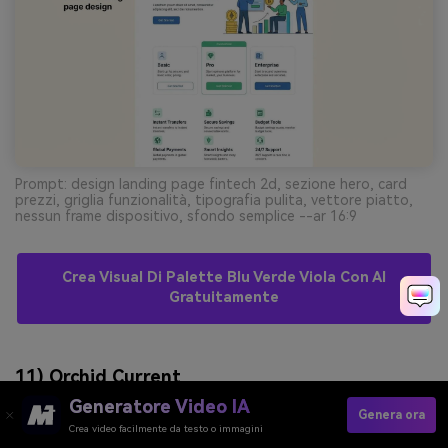
Prompt: design landing page fintech 2d, sezione hero, card
prezzi, griglia funzionalità, tipografia pulita, vettore piatto,
nessun frame dispositivo, sfondo semplice --ar 16:9
Crea Visual Di Palette Blu Verde Viola Con AI
Gratuitamente
11) Orchid Current
Generatore Video IA
Genera ora
Crea video facilmente da testo o immagini