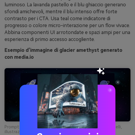
luminoso. La lavanda pastello e il blu ghiaccio generano
sfondi amichevoli, mentre il blu intenso offre forte
contrasto per i CTA. Usa teal come indicatore di
progresso o colore micro-interazione per un flow vivace.
Abbina componenti UI arrotondate e spazi ampi per una
esperienza di primo accesso accogliente.
Esempio d’immagine di glacier amethyst generato
con media.io
Prompt: schermate onboarding app mobile 2D, tre pannelli,
illustrazioni semplici, tipografia pulita, vettoriale piatto,