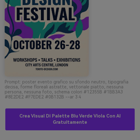
Prompt: poster evento grafico su sfondo neutro, tipografia
decisa, forme floreali astratte, vettoriale piatto, nessuna
persona, nessuna foto, schema colori #12355B #1BB3A3
#8E2DE2 #F7EDE2 #0B132B --ar 3:4
Crea Visual Di Palette Blu Verde Viola Con AI
Gratuitamente