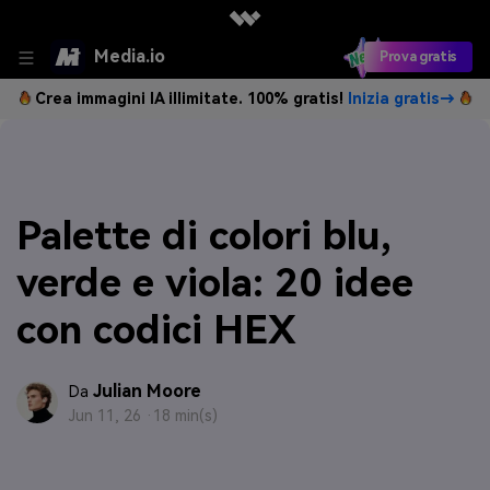
Media.io
Prova gratis
Crea immagini IA illimitate. 100% gratis!
Inizia gratis→
Palette di colori blu,
verde e viola: 20 idee
con codici HEX
Julian Moore
Da
Jun 11, 26 ·
18 min(s)