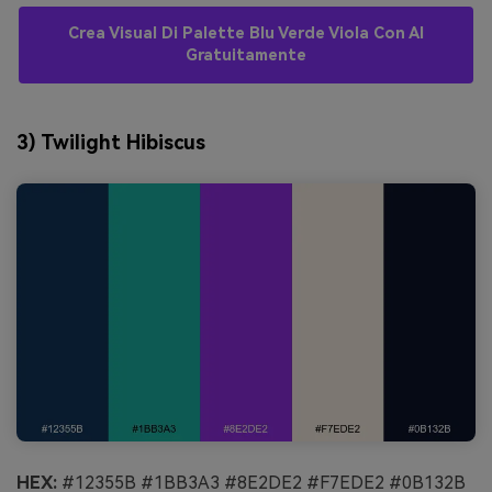
Crea Visual Di Palette Blu Verde Viola Con AI
Gratuitamente
3) Twilight Hibiscus
HEX:
#12355B #1BB3A3 #8E2DE2 #F7EDE2 #0B132B