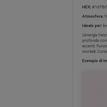
HEX:
#1d7fbf
Atmosfera:
fr
Ideale per:
br
L'energia fres
profondo come 
accenti. Funzi
morbidi. Consig
Esempio di i