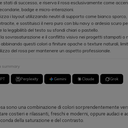
 stati di successo, e riserva il rosa esclusivamente come accen
condarie, badge e micro-interazioni.
za i layout utilizzando neutri di supporto come bianco sporco, 
tracite, e sostituisci il nero puro con blu navy o ardesia scuro pe
 la leggibilità del testo su sfondi chiari o pastello.
 sovrasaturazione e il conflitto visivo nei progetti stampati o 
abbinando questi colori a finiture opache o texture naturali, lim
utilizzo del rosa per mantenere un aspetto professionale.
 a summary
GPT
Perplexity
Gemini
Claude
Grok
rosa sono una combinazione di colori sorprendentemente vers
re costieri e rilassanti, freschi e moderni, oppure audaci e ada
conda della saturazione e del contrasto.