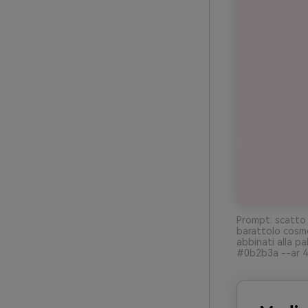
Prompt: scatto 
barattolo cosme
abbinati alla 
#0b2b3a --ar 4