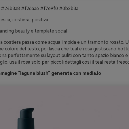
 #24b3a8 #f26aa6 #f7e9f0 #0b2b3a
esca, costiera, positiva
anding beauty e template social
ca costiera passa come acqua limpida e un tramonto rosato. Us
colore del testo, poi lascia che teal e rosa gestiscano bott
ona perfettamente su layout puliti con tanto spazio bianco e 
lio: usa il rosa solo per piccoli dettagli così il teal resta fre
mmagine "laguna blush" generata con media.io