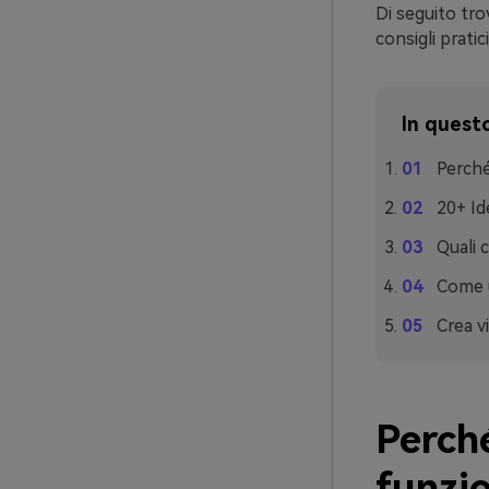
Di seguito tro
consigli prati
In questo
Perché
20+ Id
Quali 
Come u
Crea v
Perché
funzi