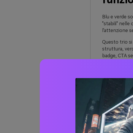
Blu e verde so
"stabili" nell
l'attenzione s
Questo trio si
struttura, ver
badge, CTA sec
Puoi renderlo 
settori—dal we
20+ I
(con 