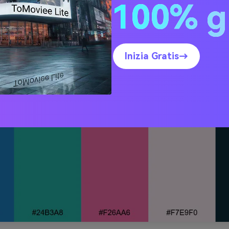
100% g
na Blush
Inizia Gratis→