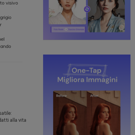
to visivo
grigio
r
nel
itando
atile:
tti alla vita