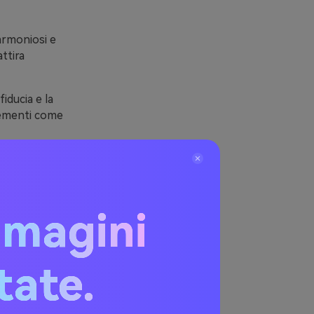
 armoniosi e
ttira
iducia e la
elementi come
atta a molti
mmagini
osa
itate.