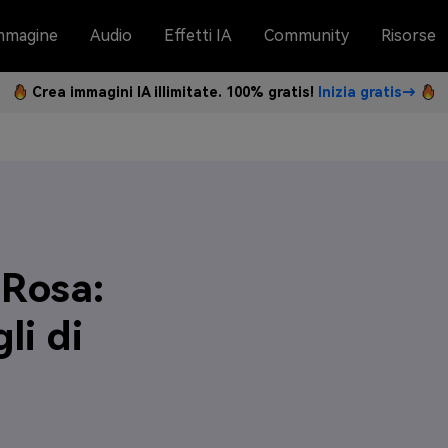
mmagine
Audio
Effetti IA
Community
Risorse
Crea immagini IA illimitate. 100% gratis!
Inizia gratis→
 Rosa:
li di