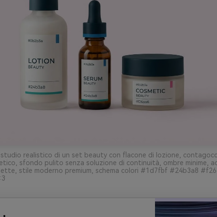
studio realistico di un set beauty con flacone di lozione, contagocc
tico, sfondo pulito senza soluzione di continuità, ombre minime, ac
palette, stile moderno premium, schema colori #1d7fbf #24b3a8 #f2
:3