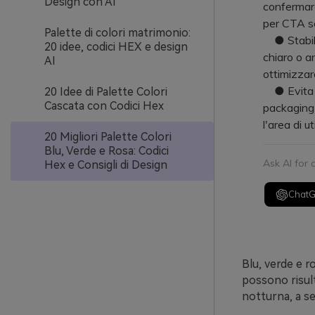
Design con AI
confermare
per CTA se
Palette di colori matrimonio:
● Stabiliz
20 idee, codici HEX e design
chiaro o an
AI
ottimizzare
● Evita la
20 Idee di Palette Colori
Cascata con Codici Hex
packaging 
l'area di 
20 Migliori Palette Colori
Blu, Verde e Rosa: Codici
Ask AI for
Hex e Consigli di Design
Chat
Blu, verde e 
possono risulta
notturna, a se