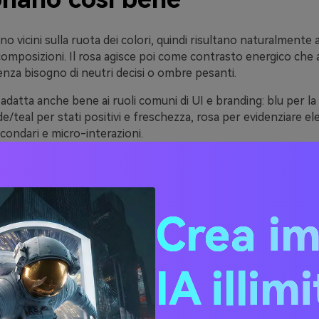
no vicini sulla ruota dei colori, quindi risultano naturalmente
e composizioni. Il rosa agisce poi come contrasto energico che a
enza bisogno di neutri decisi o ombre pesanti.
 adatta anche bene ai ruoli comuni di UI e branding: blu per la f
de/teal per stati positivi e freschezza, rosa per evidenziare 
ondari e micro-interazioni.
pastello, tono medio o neon; una palette blu verde rosa si ad
llness e skincare al SaaS, eventi e streetwear.
Crea i
dee di palette Blu Verde R
codici HEX)
IA illim