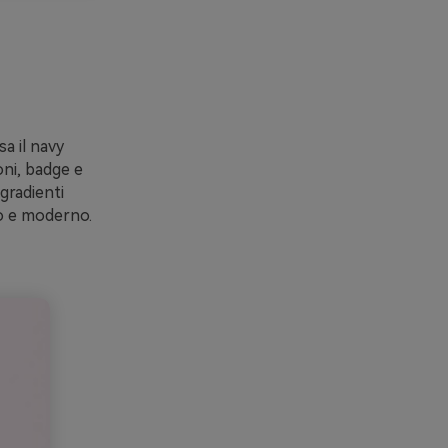
a il navy
oni, badge e
gradienti
sco e moderno.