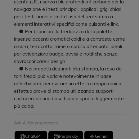
utente (UI), riserva i blu profondi o il carbone per la
navigazione e i testi principali, applica i grigi chiari
per i testi lunghi e limita l'uso del teal saturo a
elementi interattivi specifici come pulsanti e link.
● Per bilanciare la freddezza della palette,
inserisci accenti cromatici caldi e a contrasto come
ambra, terracotta, rame o corallo attenuato, ideali
per evidenziare badge, avvisi e notifiche senza
sovraccaricare il design.
● Nei progetti destinati alla stampa, la resa dei
toni freddi può variare notevolmente in base
all'inchiostro; per evitare un effetto troppo clinico,
effettua prove di stampa utilizzando supporti
cartacei con una base bianco sporco leggermente
più calda.
Ask AI for a summary
ChatGPT
Perplexity
Gemini