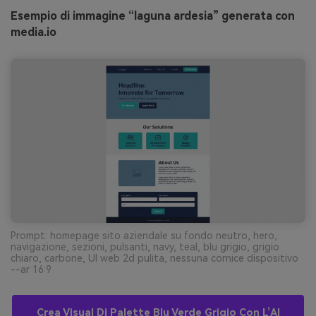
Esempio di immagine “laguna ardesia” generata con
media.io
Prompt: homepage sito aziendale su fondo neutro, hero,
navigazione, sezioni, pulsanti, navy, teal, blu grigio, grigio
chiaro, carbone, UI web 2d pulita, nessuna cornice dispositivo
--ar 16:9
Crea Visual Di Palette Blu Verde Grigio Con L’AI