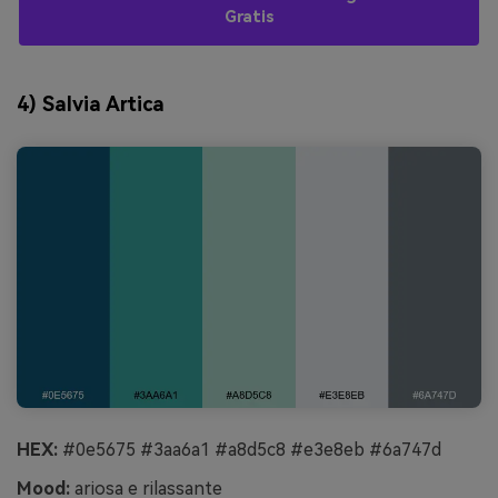
Gratis
4) Salvia Artica
HEX:
#0e5675 #3aa6a1 #a8d5c8 #e3e8eb #6a747d
Mood:
ariosa e rilassante