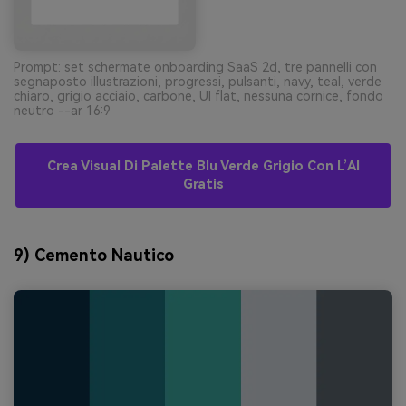
Prompt: set schermate onboarding SaaS 2d, tre pannelli con
segnaposto illustrazioni, progressi, pulsanti, navy, teal, verde
chiaro, grigio acciaio, carbone, UI flat, nessuna cornice, fondo
neutro --ar 16:9
Crea Visual Di Palette Blu Verde Grigio Con L’AI
Gratis
9) Cemento Nautico