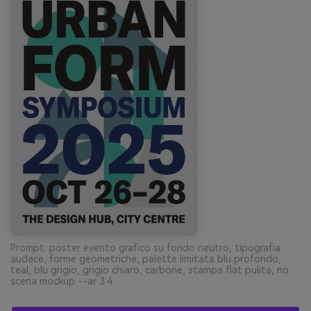
Prompt: poster evento grafico su fondo neutro, tipografia
audace, forme geometriche, palette limitata blu profondo,
teal, blu grigio, grigio chiaro, carbone, stampa flat pulita, no
scena mockup --ar 3:4