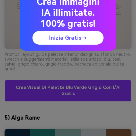
Crea immagini
IA illimitate.
100% gratis!
Inizia Gratis→
Prompt: layout guida palette interior design su sfondo neutro,
swatch e suggerimenti materiali, stile spa arioso, blu, teal,
salvia, grigio chiaro, grigio freddo, bacheca editoriale pulita --
ar 4:3
Crea Visual Di Palette Blu Verde Grigio Con L’AI
Gratis
5) Alga Rame