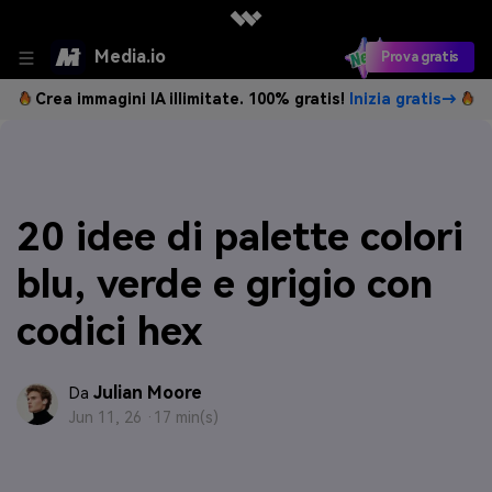
Media.io
Prova gratis
Crea immagini IA illimitate. 100% gratis!
Inizia gratis→
20 idee di palette colori
blu, verde e grigio con
codici hex
Julian Moore
Da
Jun 11, 26 ·
17 min(s)