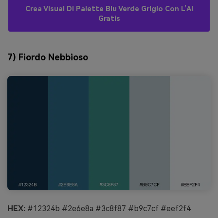
Crea Visual Di Palette Blu Verde Grigio Con L’AI
Gratis
7) Fiordo Nebbioso
HEX:
#12324b #2e6e8a #3c8f87 #b9c7cf #eef2f4