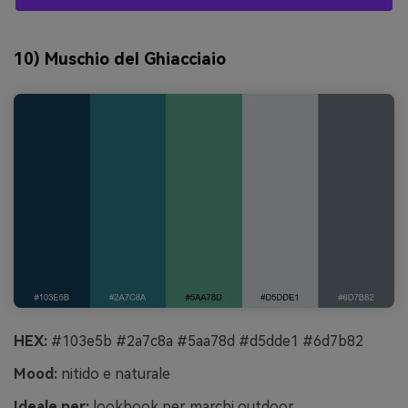
10) Muschio del Ghiacciaio
HEX:
#103e5b #2a7c8a #5aa78d #d5dde1 #6d7b82
Mood:
nitido e naturale
Ideale per:
lookbook per marchi outdoor