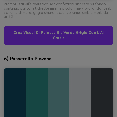
Prompt: still-life realistico set confezioni skincare su fondo
continuo pulito, etichette minimali, colori navy profondo, teal,
schiuma di mare, grigio chiaro, accento rame, ombra morbida --
ar 3:2
Crea Visual Di Palette Blu Verde Grigio Con L’AI
Gratis
6) Passerella Piovosa