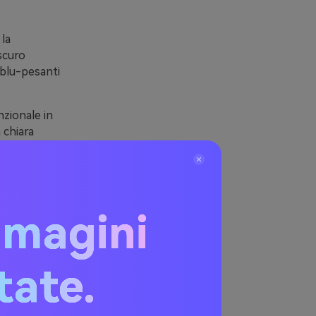
 la
scuro
 blu-pesanti
nzionale in
 chiara
iave.
ento pesante,
ozza elegante
mmagini
lu
itate.
i)