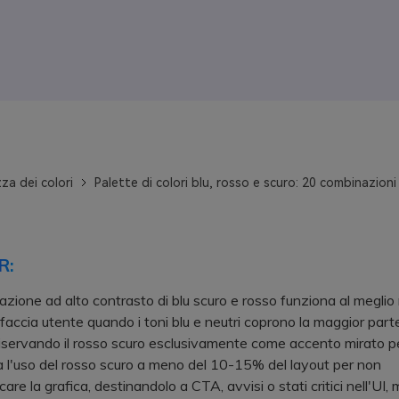
za dei colori
Palette di colori blu, rosso e scuro: 20 combinazion
R:
zione ad alto contrasto di blu scuro e rosso funziona al meglio 
erfaccia utente quando i toni blu e neutri coprono la maggior parte
 riservando il rosso scuro esclusivamente come accento mirato per
l'uso del rosso scuro a meno del 10-15% del layout per non
are la grafica, destinandolo a CTA, avvisi o stati critici nell'UI, 