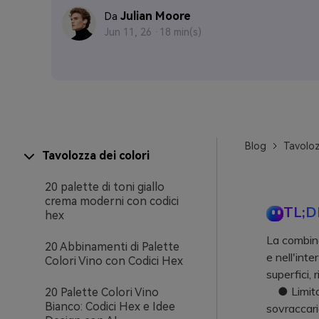
Julian Moore
Da
Jun 11, 26 ·
18 min(s)
Blog
Tavoloz
Tavolozza dei colori
20 palette di toni giallo
crema moderni con codici
TL;D
hex
La combina
20 Abbinamenti di Palette
e nell'int
Colori Vino con Codici Hex
superfici,
● Limita 
20 Palette Colori Vino
Bianco: Codici Hex e Idee
sovraccaric