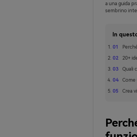
a una guida pra
sembrino inten
In questo
Perché
20+ id
Quali 
Come u
Crea vi
Perché
funzi