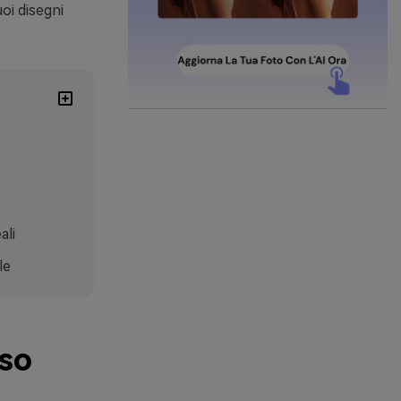
uoi disegni
ali
le
sso