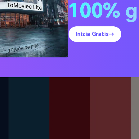
100% g
rnet di mezzanotte
Inizia Gratis→