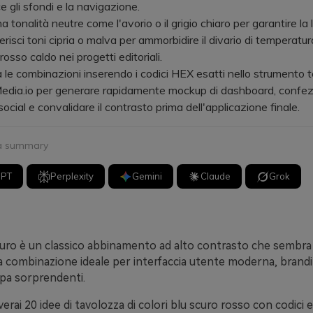
e gli sfondi e la navigazione.
nalità neutre come l'avorio o il grigio chiaro per garantire la le
risci toni cipria o malva per ammorbidire il divario di temperatura 
 rosso caldo nei progetti editoriali.
 combinazioni inserendo i codici HEX esatti nello strumento t
edia.io per generare rapidamente mockup di dashboard, confez
social e convalidare il contrasto prima dell'applicazione finale.
 a summary
GPT
Perplexity
Gemini
Claude
Grok
curo è un classico abbinamento ad alto contrasto che sembra 
a combinazione ideale per interfaccia utente moderna, brand
mpa sorprendenti.
verai 20 idee di tavolozza di colori blu scuro rosso con codici e