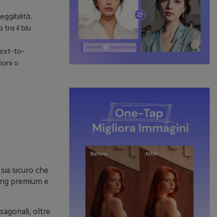
ggibilità,
tra il blu
ext-to-
ioni o
sia sicuro che
ing premium e
sagonali, oltre