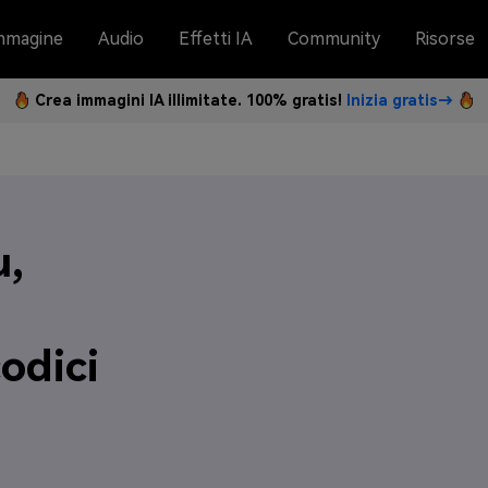
mmagine
Audio
Effetti IA
Community
Risorse
Crea immagini IA illimitate. 100% gratis!
Inizia gratis→
u,
odici