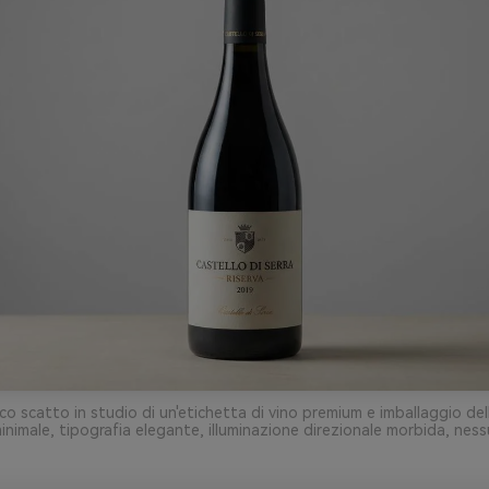
co scatto in studio di un'etichetta di vino premium e imballaggio dell
inimale, tipografia elegante, illuminazione direzionale morbida, nes