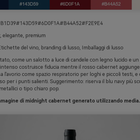
B1D39#143D59#6D0F1A#B44A52#F2E9E4
 elegante, premium
tichette del vino, branding di lusso, Imballaggi di lusso
ato, come un salotto a luce di candele con legno lucido e un
s intenso costruisce fiducia mentre il rosso cabernet aggiunge
a l'avorio come spazio respiratorio per loghi e piccoli testi, e 
o per i punti salienti. Suggerimento: riserva il blu navy più s
metallici o tipo chiaro pop.
mmagine di midnight cabernet generato utilizzando media.