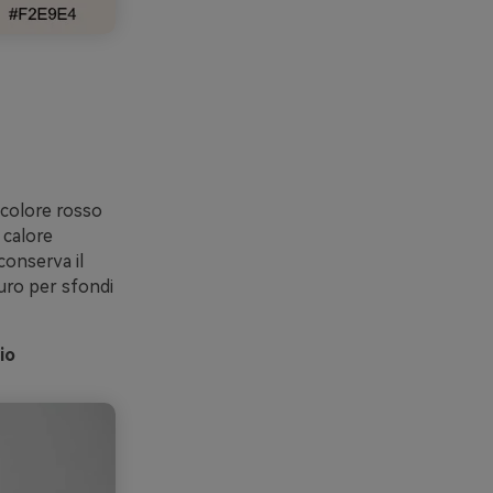
 colore rosso
 calore
conserva il
curo per sfondi
io