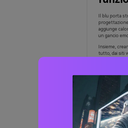
Il blu porta s
progettazione 
aggiunge calor
un gancio emot
Insieme, crean
tutto, dai sit
gerarchia visi
La chiave è la
poi usa il ro
invece che tr
20+ id
rosso 