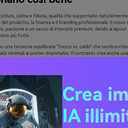
truttura, calma e fiducia, qualità che supportano naturalmente
del prodotto, la finanza e il branding professionale. Il rosso 
e, passione e un senso di intensità premium, dando ai layout
ivo più forte.
o una tensione equilibrata "fresco vs. caldo" che sembra inte
i web minimali ai poster drammatici. Il contrasto crea anche una
va, rendendo più facile individuare CTA, highlight e messaggi ch
 proporzione: lascia che i blues e i neutri facciano il sollevam
sso scuro come accento focalizzato. Questo mantiene la tavol
avolgente.
Crea i
ee di tavolozza di colori b
IA illim
scuro (con codici esagonal