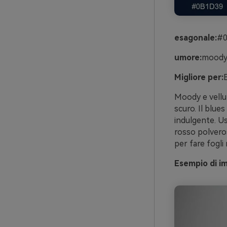
esagonale:
#0
umore:
moody,
Migliore per:
E
Moody e vellut
scuro. Il blue
indulgente. Us
rosso polveros
per fare fogli 
Esempio di i