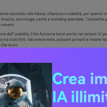
mente associato alla fiducia, chiarezza e stabilità, per questo 
 finanza, tecnologia, sanità e branding aziendale. Trasmette p
e severo.
ista dell’usabilità, il blu funziona bene anche nei sistemi UI p
a tra stati (link, tab selezionate, pulsanti primari) e rimane leg
 che scuro.
portante, il blu offre una gamma tonale enorme. Si può porta
affiro), il freddo (artico, ghiacciaio), il neutro (ardesia) o l’ele
empre un aspetto coerente.
Crea i
 20 idee di palette di color
IA illim
codici HEX)