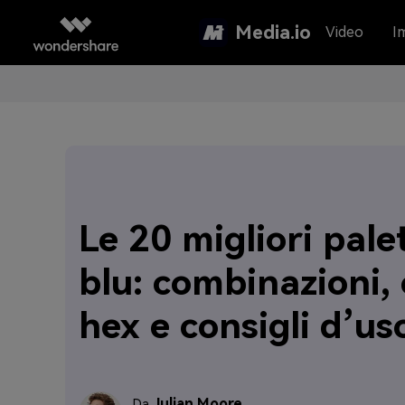
Media.io
Video
I
Le 20 migliori pale
blu: combinazioni, 
hex e consigli d’us
Julian Moore
Da