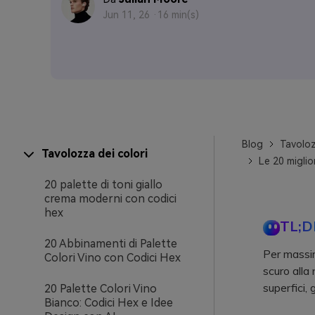
Jun 11, 26 ·
16 min(s)
Blog
Tavoloz
Tavolozza dei colori
Le 20 miglio
20 palette di toni giallo
crema moderni con codici
hex
TL;D
20 Abbinamenti di Palette
Per massimi
Colori Vino con Codici Hex
scuro alla 
superfici,
20 Palette Colori Vino
Bianco: Codici Hex e Idee