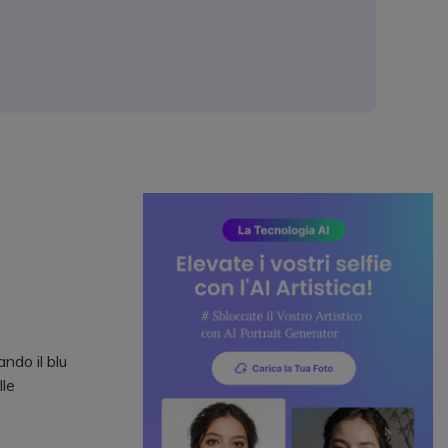
ndo il blu
lle