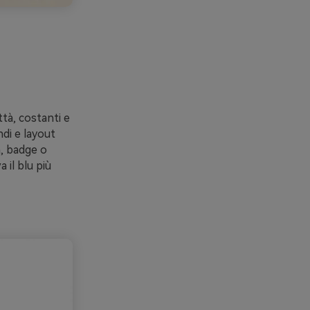
ttà, costanti e
ndi e layout
n, badge o
 il blu più