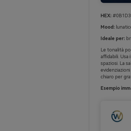
HEX:
#0B1D39
Mood:
lunatico
Ideale per:
br
Le tonalità po
affidabili. Usa
spaziosi. La s
evidenziazioni 
chiaro per graf
Esempio imma