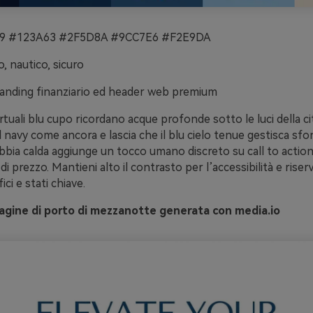
 #123A63 #2F5D8A #9CC7E6 #F2E9DA
, nautico, sicuro
anding finanziario ed header web premium
rtuali blu cupo ricordano acque profonde sotto le luci della ci
 il navy come ancora e lascia che il blu cielo tenue gestisca sfo
abbia calda aggiunge un tocco umano discreto su call to actio
di prezzo. Mantieni alto il contrasto per l’accessibilità e riserva
ici e stati chiave.
gine di porto di mezzanotte generata con media.io