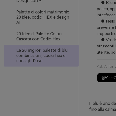
Design con AI
● Bilancia
pesca, opp
Palette di colori matrimonio:
interfacce
20 idee, codici HEX e design
● Nella st
AI
prevenire l
i rapporti 
20 Idee di Palette Colori
Cascata con Codici Hex
● Valida l
strumenti 
Le 20 migliori palette di blu:
utente, pac
combinazioni, codici hex e
consigli d’uso
Ask AI for
Chat
Il blu è uno d
fino alla calma