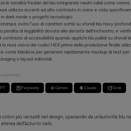
 le tonalità fredde del blu integrando neutri caldi come crema,
ure utilizza accenti ad alto contrasto in ciano e viola specifica
 in dark mode o progetti tecnologici.
ampa, evita l'uso di caratteri sottili su sfondi blu navy profond
a perdita di leggibilità dovuta alla densità dell'inchiostro, e veri
di contrasto di accessibilità quando applichi blu pallidi su sfondi b
a resa visiva dei codici HEX prima della produzione finale util
IA come Media.io per generare rapidamente mockup di test per 
kaging o layout editoriali.
 a summary
GPT
Perplexity
Gemini
Claude
Grok
ei colori più versatili nel design, spaziando da un'autorità blu
 eterea dell'azzurro cielo.