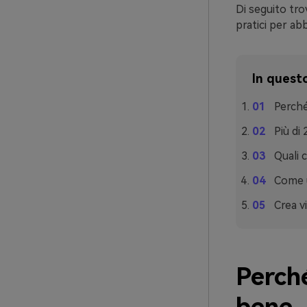
Di seguito tro
pratici per ab
In questo
Perché
Più di 
Quali 
Come u
Crea v
Perché