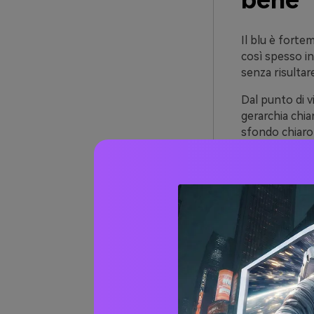
bene
Il blu è forte
così spesso in
senza risultar
Dal punto di v
gerarchia chiar
sfondo chiaro
Altrettanto im
caldo (denim, z
mantenendo s
Più di
(con 