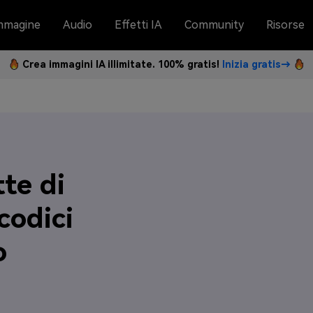
mmagine
Audio
Effetti IA
Community
Risorse
Crea immagini IA illimitate. 100% gratis!
Inizia gratis→
tte di
codici
o