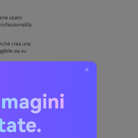
viene usato
rofessionalità
erché crea una
gibile sia su
re verso il
ttrico (neon)
mmagini
i blu
itate.