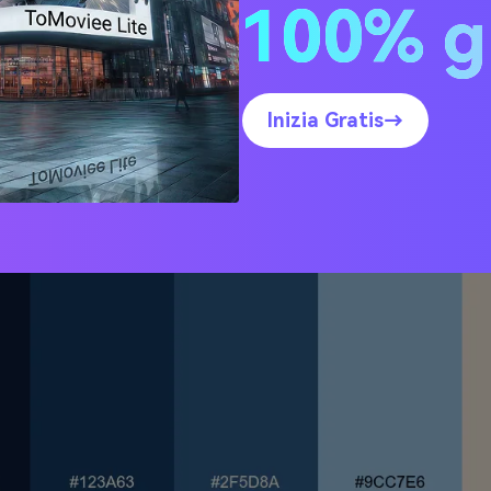
100% g
o di Mezzanotte
Inizia Gratis→