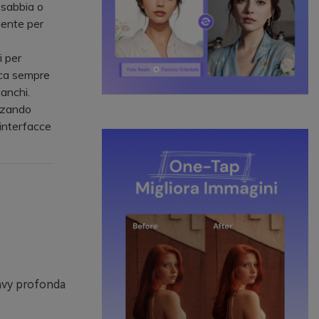
 sabbia o
mente per
i per
fica sempre
ianchi.
izzando
interfacce
 navy profonda