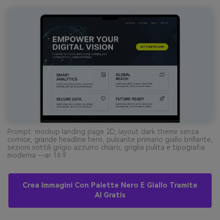
Prompt: mockup landing page 2D, layout dark theme senza
cornice, grande headline hero, pulsante primario giallo brillante,
sezioni sottili grigio azzurro chiaro, griglia pulita e tipografia
moderna --ar 16:9
Crea Immagini Con Palette Nero E Giallo Tramite
AI Gratis