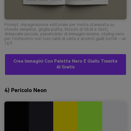
Prompt: impaginazione editoriale per rivista stampata su
sfondo semplice, griglia pulita, blocchi di titoli e testi,
didascalie piccole, placeholder di immagini minime, styling nero
per l’inchiostro con toni caldi di carta e accenti gialli sottili --ar
16:9
Crea Immagini Con Palette Nero E Giallo Tramite
AI Gratis
4) Pericolo Neon