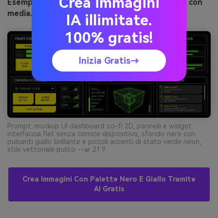
Crea immagini
Esempio di immagine di pericolo neon generato con
media.io
IA illimitate.
100% gratis!
Inizia Gratis→
Prompt: mockup UI dashboard sci-fi 2D, pannelli e widget
interfaccia flat senza cornice dispositivo, sfondo nero con
pulsanti giallo brillante e piccoli accenti di stato verde neon,
stile vettoriale pulito --ar 21:9
Crea Immagini Con Palette Nero E Giallo Tramite
AI Gratis