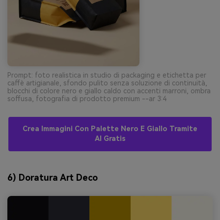
Prompt: foto realistica in studio di packaging e etichetta per
caffè artigianale, sfondo pulito senza soluzione di continuità,
blocchi di colore nero e giallo caldo con accenti marroni, ombra
soffusa, fotografia di prodotto premium --ar 3:4
Crea Immagini Con Palette Nero E Giallo Tramite
AI Gratis
6) Doratura Art Deco