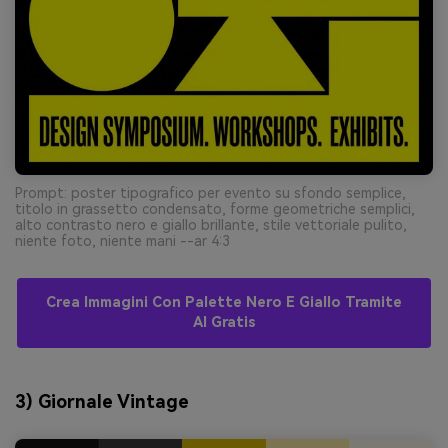
Prompt: poster tipografico per evento su sfondo semplice,
titolo in grassetto condensato, forme geometriche semplici,
alto contrasto nero e giallo brillante, stile vettoriale pulito,
niente foto, niente mani --ar 4:3
Crea Immagini Con Palette Nero E Giallo Tramite
AI Gratis
3) Giornale Vintage