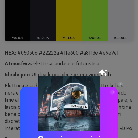
HEX:
#050506 #22222a #ffe600 #a8ff3e #e9e9ef
Atmosfera:
elettrica, audace e futuristica
Ideale per:
UI di videogiochi e promozioni tech
Elettrica e audace, sembra nastro neon sotto la luce
nera e UI che brillano in una stanza buia. Tieni il bordo
lime al minimo per non competere col giallo principale, e
lascia che il quasi-nero faccia il lavoro pesante. Si abbina
bene con icone affilate, contorni sottili e gradazioni
discrete. Consiglio: usa i toni neon solo per stati
interattivi (hover, active) per evitare affaticamento visivo.