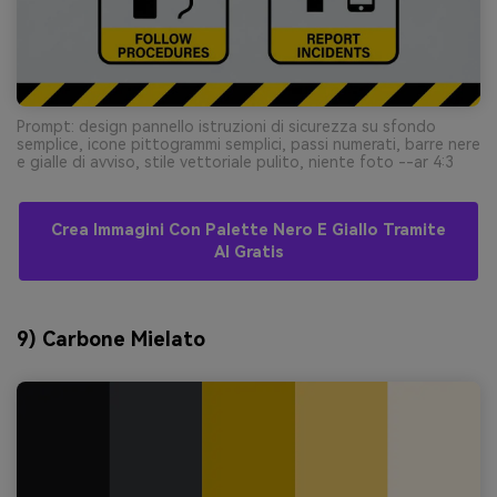
Prompt: design pannello istruzioni di sicurezza su sfondo
semplice, icone pittogrammi semplici, passi numerati, barre nere
e gialle di avviso, stile vettoriale pulito, niente foto --ar 4:3
Crea Immagini Con Palette Nero E Giallo Tramite
AI Gratis
9) Carbone Mielato