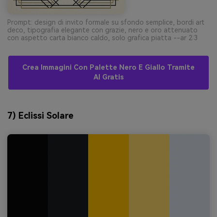
Prompt: design di invito formale su sfondo semplice, bordi art
deco, tipografia elegante con grazie, nero e oro attenuato
con aspetto carta bianco caldo, solo grafica piatta --ar 2:3
Crea Immagini Con Palette Nero E Giallo Tramite
AI Gratis
7) Eclissi Solare