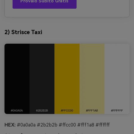
Provalo Subito Gratis
2) Strisce Taxi
HEX:
#0a0a0a #2b2b2b #ffcc00 #fff1a8 #ffffff