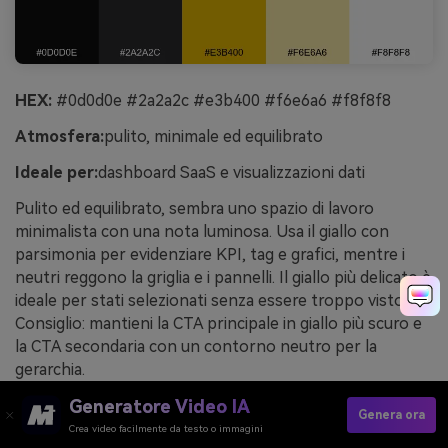
HEX:
#0d0d0e #2a2a2c #e3b400 #f6e6a6 #f8f8f8
Atmosfera:
pulito, minimale ed equilibrato
Ideale per:
dashboard SaaS e visualizzazioni dati
Pulito ed equilibrato, sembra uno spazio di lavoro
minimalista con una nota luminosa. Usa il giallo con
parsimonia per evidenziare KPI, tag e grafici, mentre i
neutri reggono la griglia e i pannelli. Il giallo più delicato è
ideale per stati selezionati senza essere troppo vistoso.
Consiglio: mantieni la CTA principale in giallo più scuro e
la CTA secondaria con un contorno neutro per la
gerarchia.
Esempio di immagine di "minimal contrast" generato
Generatore Video IA
Genera ora
con media.io
Crea video facilmente da testo o immagini