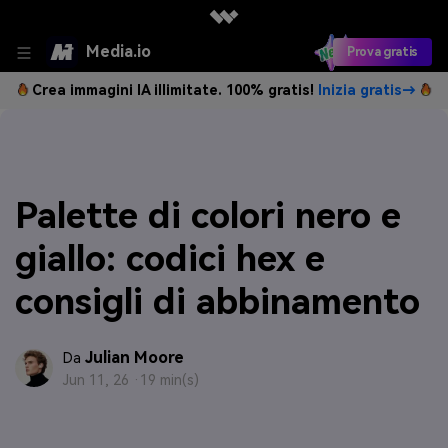
Media.io
Prova gratis
Crea immagini IA illimitate. 100% gratis!
Inizia gratis→
Palette di colori nero e
giallo: codici hex e
consigli di abbinamento
Julian Moore
Da
Jun 11, 26 ·
19 min(s)