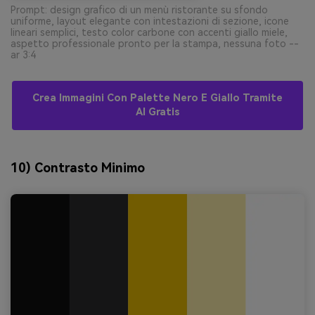
Prompt: design grafico di un menù ristorante su sfondo
uniforme, layout elegante con intestazioni di sezione, icone
lineari semplici, testo color carbone con accenti giallo miele,
aspetto professionale pronto per la stampa, nessuna foto --
ar 3:4
Crea Immagini Con Palette Nero E Giallo Tramite
AI Gratis
10) Contrasto Minimo