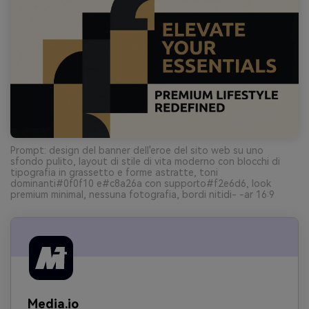
Prompt: design del banner dell'eroe del sito web su uno
sfondo pulito, layout di stile di vita moderno con blocchi di
tipografia in grassetto e forme astratte, toni
dominanti#0f0f10 e#c8a26a con supporto#f2e6d6, look
premium minimal, nessuna fotografia, bordi nitidi- -ar 16:9
Media.io