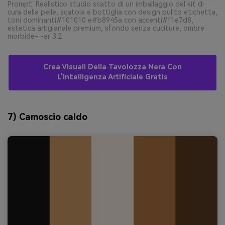
Prompt: Realistico studio scatto di un imballaggio del kit di
cura della pelle, scatola e bottiglia con design pulito etichetta,
toni dominanti#101010 e#b8945a con accenti#f1e7d8,
estetica artigianale premium, sfondo senza cuciture, ombre
morbide- -ar 3:2
Crea Visuali Della Tavolozza Nera Con
L'intelligenza Artificiale Gratis
7) Camoscio caldo