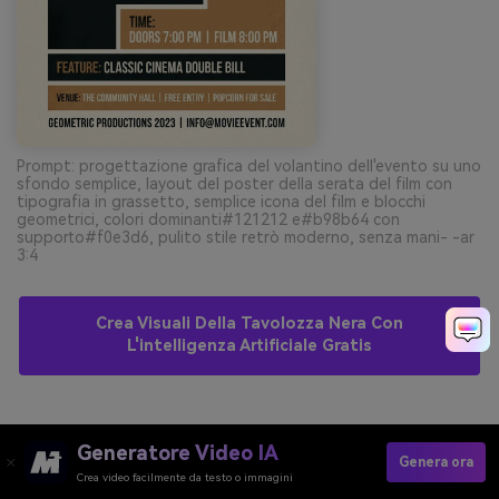
Prompt: progettazione grafica del volantino dell'evento su uno
sfondo semplice, layout del poster della serata del film con
tipografia in grassetto, semplice icona del film e blocchi
geometrici, colori dominanti#121212 e#b98b64 con
supporto#f0e3d6, pulito stile retrò moderno, senza mani- -ar
3:4
Crea Visuali Della Tavolozza Nera Con
L'intelligenza Artificiale Gratis
10) Studio Sepia
Generatore Video IA
Genera ora
Crea video facilmente da testo o immagini