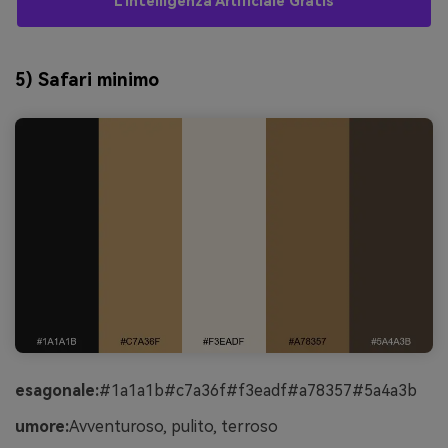
L'intelligenza Artificiale Gratis
5) Safari minimo
esagonale:
#1a1a1b#c7a36f#f3eadf#a78357#5a4a3b
umore:
Avventuroso, pulito, terroso