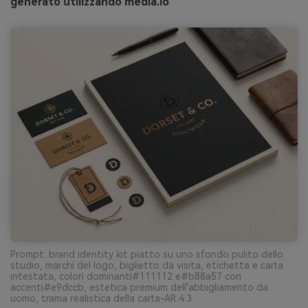
generato utilizzando media.io
Prompt: brand identity kit piatto su uno sfondo pulito dello
studio, marchi del logo, biglietto da visita, etichetta e carta
intestata, colori dominanti#111112 e#b88a57 con
accenti#e9dccb, estetica premium dell'abbigliamento da
uomo, trama realistica della carta-AR 4:3