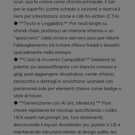
scuri, usa la crema come sfondo principale, il tan
per le superfici (come schede o sezioni) e riserva il
nero per intestazioni, icone e call-to-action (CTA).
● **Testo e Leggibilità:** Per testi lunghi su
sfondi chiari, preferisci un marrone intenso o un
"quasi nero" caldo invece del nero puro per ridurre
l'abbagliamento ed evitare riflessi freddi o bluastri,
specialmente nella stampa.
● **Colori di Accento Compatibili:** Sebbene la
palette sia autosufficiente con bianchi cremosi e
grigi, puoi aggiungere oliva/salvia, verde ottanio,
terracotta o dettagli in oro/ottone usandoli con
parsimonia solo per elementi chiave come badge o
stati di hover.
● **Generazione con AI (es. Media.io):** Puoi
creare rapidamente mockup specificando i codici
HEX esatti nel prompt (es. toni dominanti),
descrivendo il layout desiderato (es. poster o UI) e
mantenendo istruzioni mirate al design pulito (es.