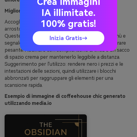
Crea immagini
IA illimitate.
Migliore per:
coffee shop menu poster
100% gratis!
Accogliente e invitante, come espresso crema su
arrosto scuro con un caldo bagliore di pasticceria.
Queste combinazioni di colori nero brillano su menù e
Inizia Gratis→
segnaletica dove si desidera ricchezza senza sembrare
pesante. Abbinare con semplici icone di linea e un sacco
di spazio crema per mantenerlo leggibile a distanza.
Suggerimento per l'utilizzo: rendere nero i prezzi e le
intestazioni delle sezioni, quindi utilizzare i blocchi
abbronzati per raggruppare gli elementi per una
scansione rapida.
Esempio di immagine di coffeehouse chic generato
utilizzando media.io