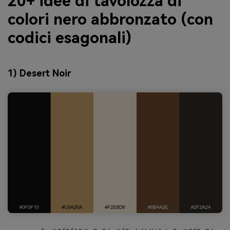
20+ idee di tavolozza di
colori nero abbronzato (con
codici esagonali)
1) Desert Noir