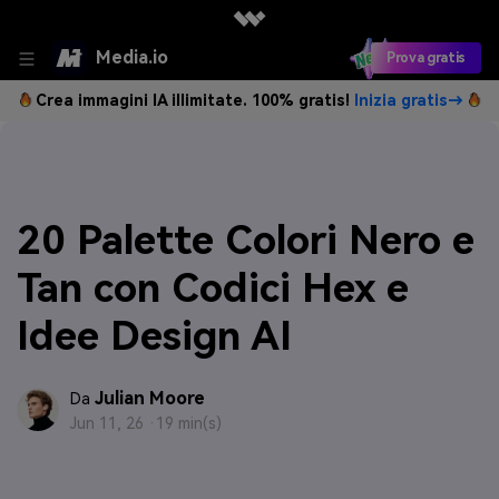
Media.io
Prova gratis
Crea immagini IA illimitate. 100% gratis!
Inizia gratis→
20 Palette Colori Nero e
Tan con Codici Hex e
Idee Design AI
Julian Moore
Da
Jun 11, 26 ·
19 min(s)