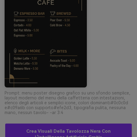
Prompt: menu poster disegno grafico su uno sfondo semplice,
layout moderno del menu della caffetteria con intestazioni,
elenco degli articoli e semplici icone, colori dominanti#0c0c0d
e#c09a6b con supporto#efe2d3, tipografia pulita, nessuna
mano, nessun tavolo- -ar 3:4
Crea Visuali Della Tavolozza Nera Con