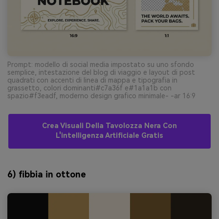
Prompt: modello di social media impostato su uno sfondo
semplice, intestazione del blog di viaggio e layout di post
quadrati con accenti di linea di mappa e tipografia in
grassetto, colori dominanti#c7a36f e#1a1a1b con
spazio#f3eadf, moderno design grafico minimale- -ar 16:9
Crea Visuali Della Tavolozza Nera Con
L'intelligenza Artificiale Gratis
6) fibbia in ottone